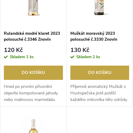
p
n
i
í
s
p
Rulandské modré klaret 2023
Muškát moravský 2023
polosuché č.3346 Znovín
polosuché č.3330 Znovín
p
r
120 Kč
130 Kč
r
Skladem
1 ks
Skladem
2 ks
o
o
DO KOŠÍKU
DO KOŠÍKU
d
d
Hned po prvním přivonění
Příjemně aromatický Muškát z
u
objevíte kompotované jahody
Hustopečska jistě potěší
nebo malinovou marmeládu.
každého milovníka této odrůdy.
u
Chuť je krásně hladká...
Nižší zbytkov...
k
k
t