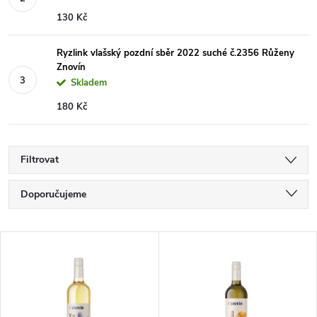
130 Kč
Ryzlink vlašský pozdní sběr 2022 suché č.2356 Růženy
Znovín
Skladem
180 Kč
Filtrovat
Ř
Doporučujeme
a
Nejlevnější
V
Nejdražší
z
ý
Nejprodávanější
e
Abecedně