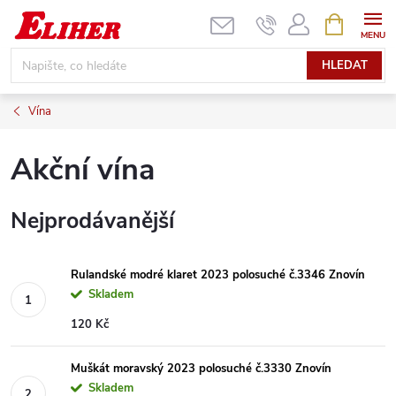
Přejít
NÁKUPNÍ
KOŠÍK
na
obsah
HLEDAT
Vína
Akční vína
Nejprodávanější
Rulandské modré klaret 2023 polosuché č.3346 Znovín
Skladem
120 Kč
Muškát moravský 2023 polosuché č.3330 Znovín
Skladem