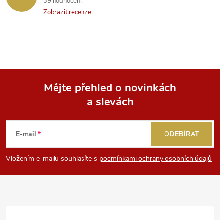
39 hodnocení
y
Zobrazit recenze
v
ý
p
Mějte přehled o novinkách
i
a slevách
Z
s
á
u
E-mail
ODEBÍRAT
p
Vložením e-mailu souhlasíte s
podmínkami ochrany osobních údajů
a
t