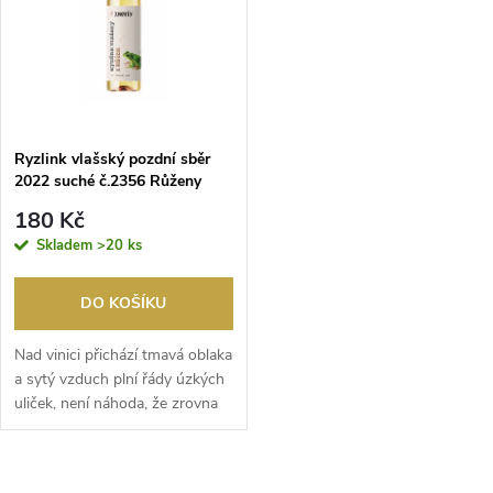
t
ů
ů
Ryzlink vlašský pozdní sběr
2022 suché č.2356 Růženy
Znovín
180 Kč
Skladem
>20 ks
DO KOŠÍKU
Nad vinici přichází tmavá oblaka
a sytý vzduch plní řády úzkých
uliček, není náhoda, že zrovna
když ...