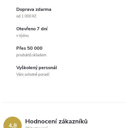
O
v
Doprava zdarma
od 1 000 Kč
l
Otevřeno 7 dní
á
v týdnu
d
Přes 50 000
a
produktů skladem
c
Vyškolený personál
Vám ochotně poradí
í
p
r
v
Hodnocení zákazníků
k
4,8