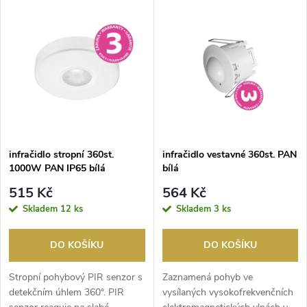
V
Nejdražší
z
ý
Nejprodávanější
e
p
Abecedně
n
i
í
s
p
infračidlo stropní 360st.
infračidlo vestavné 360st. PAN
1000W PAN IP65 bílá
bílá
p
r
515 Kč
564 Kč
r
Skladem
12 ks
Skladem
3 ks
o
o
DO KOŠÍKU
DO KOŠÍKU
d
d
Stropní pohybový PIR senzor s
Zaznamená pohyb ve
u
detekčním úhlem 360°. PIR
vysílaných vysokofrekvenčních