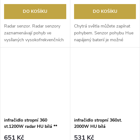
DO KOŠÍKU
DO KOŠÍKU
Radar senzor. Radar senzory
Chytrá světla můžete zapínat
zaznamenávají pohyb ve
pohybem. Senzor pohybu Hue
vysílaných vysokofrekvenčních
napájený baterií je možné
elektromagnetických...
jednoduše nainsta...
infračidlo stropní 360
infračidlo stropní 360st.
st.1200W radar HU bílá **
2000W HU bílá
651 Kč
531 Kč