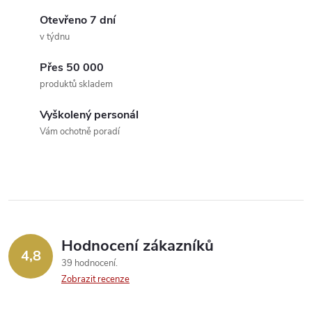
k
c
Otevřeno 7 dní
o
v týdnu
í
v
á
Přes 50 000
p
produktů skladem
n
r
í
Vyškolený personál
v
Vám ochotně poradí
k
y
v
ý
Hodnocení zákazníků
4,8
39 hodnocení
p
Zobrazit recenze
i