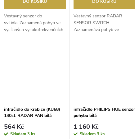
DO KOŠÍKU
DO KOŠÍKU
Vestavný senzor do
Vestavný senzor RADAR
svítidla. Zaznamená pohyb ve
SENSOR SWITCH.
vysílaných vysokofrekvenčních
Zaznamenává pohyb ve
elektromagnetických vl...
vysílaných vysokofrekvenčních
elektromagn...
infračidlo do krabice (KU68)
infračidlo PHILIPS HUE senzor
140st. RADAR PAN bílá
pohybu bílá
564 Kč
1 160 Kč
Skladem
3 ks
Skladem
3 ks