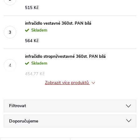
515 Kč
infračidlo vestavné 360st. PAN bílá
Skladem
564 Kč
infračidlo stropní/vestavné 360st. PAN bílá
Skladem
454,77 Kč
Zobrazit více produktů
Filtrovat
Ř
Doporučujeme
a
Nejlevnější