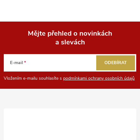
s
u
Mějte přehled o novinkách
a slevách
Z
á
E-mail
ODEBÍRAT
p
Vložením e-mailu souhlasíte s
podmínkami ochrany osobních údajů
a
t
í