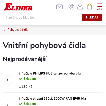
Přejít
NÁKUPNÍ
KOŠÍK
na
obsah
HLEDAT
Pohybová čidla
Vnitřní pohybová čidla
Nejprodávanější
infračidlo PHILIPS HUE senzor pohybu bílá
Skladem
1 160 Kč
infračidlo stropní 360st. 1000W PAN IP65 bílá
Skladem