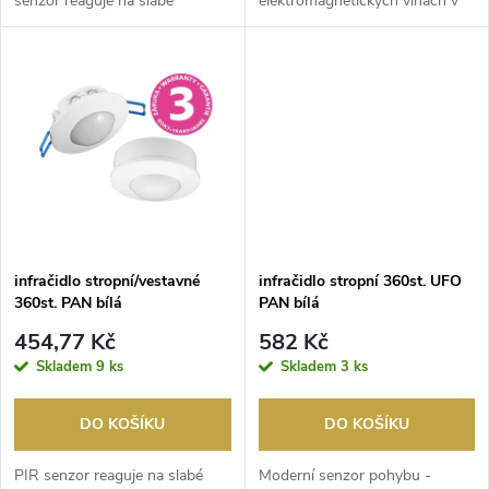
senzor reaguje na slabé
elektromagnetických vlnách v
u
infračervené záření ...
nastaveném dosahu a in...
k
k
t
t
ů
ů
infračidlo stropní/vestavné
infračidlo stropní 360st. UFO
360st. PAN bílá
PAN bílá
454,77 Kč
582 Kč
Skladem
9 ks
Skladem
3 ks
DO KOŠÍKU
DO KOŠÍKU
PIR senzor reaguje na slabé
Moderní senzor pohybu -