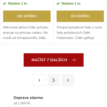
Skladem
1 ks
Skladem
1 ks
DO KOŠÍKU
DO KOŠÍKU
Mikrovlné aktivní čidlo pohybu,
Stropní pohybové čidlo z nové
pracuje na principu radaru. Na
řady pohybových čidel
rozdíl od infrapasivního čidla
Hütermann. Čidlo splňuje
detek...
náročné požadavky nejen...
O
NAČÍST 7 DALŠÍCH
v
l
S
1
2
t
á
r
d
á
Doprava zdarma
a
n
od 1 000 Kč