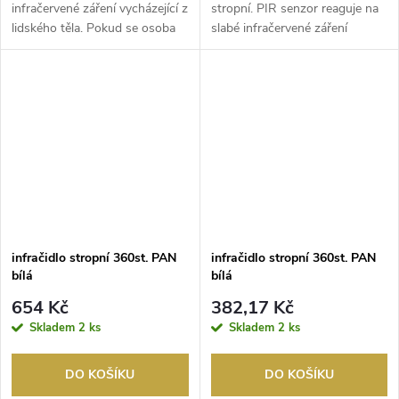
infračervené záření vycházející z
stropní. PIR senzor reaguje na
lidského těla. Pokud se osoba
slabé infračervené záření
pohybuj...
vycházející z lidsk...
infračidlo stropní 360st. PAN
infračidlo stropní 360st. PAN
bílá
bílá
654 Kč
382,17 Kč
Skladem
2 ks
Skladem
2 ks
DO KOŠÍKU
DO KOŠÍKU