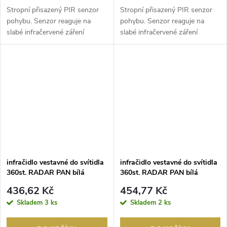
Stropní přisazený PIR senzor
Stropní přisazený PIR senzor
pohybu. Senzor reaguje na
pohybu. Senzor reaguje na
slabé infračervené záření
slabé infračervené záření
vycházející z lidsk...
vycházející z lidsk...
infračidlo vestavné do svítidla
infračidlo vestavné do svítidla
360st. RADAR PAN bílá
360st. RADAR PAN bílá
SWITCH
436,62 Kč
454,77 Kč
Skladem
3 ks
Skladem
2 ks