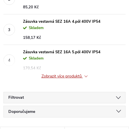
85,20 Kč
Zásuvka vestavná SEZ 16A 4.pól 400V IP54
Skladem
158,17 Kč
Zásuvka vestavná SEZ 16A 5.pól 400V IP54
Skladem
170,54 Kč
Zobrazit více produktů
Filtrovat
Ř
Doporučujeme
a
Nejlevnější