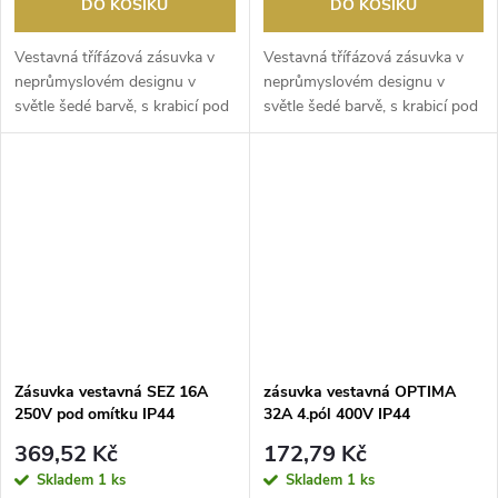
DO KOŠÍKU
DO KOŠÍKU
Vestavná třífázová zásuvka v
Vestavná třífázová zásuvka v
neprůmyslovém designu v
neprůmyslovém designu v
světle šedé barvě, s krabicí pod
světle šedé barvě, s krabicí pod
omítku, spojov...
omítku, spojov...
Zásuvka vestavná SEZ 16A
zásuvka vestavná OPTIMA
250V pod omítku IP44
32A 4.pól 400V IP44
369,52 Kč
172,79 Kč
Skladem
1 ks
Skladem
1 ks