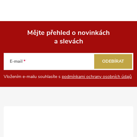
s
u
Mějte přehled o novinkách
a slevách
Z
á
E-mail
ODEBÍRAT
p
Vložením e-mailu souhlasíte s
podmínkami ochrany osobních údajů
a
t
í