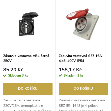
V
Nejdražší
z
ý
Nejprodávanější
e
p
Abecedně
n
i
í
s
p
Zásuvka vestavná ABL černá
Zásuvka vestavná SEZ 16A
250V
4.pól 400V IP54
p
r
85,20 Kč
158,17 Kč
r
Skladem
3 ks
Skladem
1 ks
o
o
DO KOŠÍKU
DO KOŠÍKU
d
d
Zásuvka černá vestavná
Průmyslová zásuvka vestavná
u
220V/16A, termoplast dle
SEZ IEN 1643 je 4-pólová