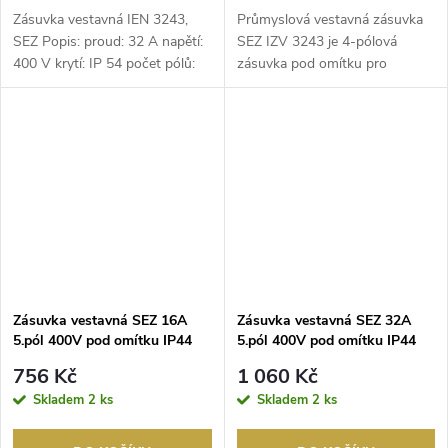
Zásuvka vestavná IEN 3243,
Průmyslová vestavná zásuvka
SEZ Popis: proud: 32 A napětí:
SEZ IZV 3243 je 4-pólová
400 V krytí: IP 54 počet pólů:
zásuvka pod omítku pro
4p. natočen...
jmenovité napětí 400 V s...
Zásuvka vestavná SEZ 16A
Zásuvka vestavná SEZ 32A
5.pól 400V pod omítku IP44
5.pól 400V pod omítku IP44
756 Kč
1 060 Kč
Skladem
2 ks
Skladem
2 ks