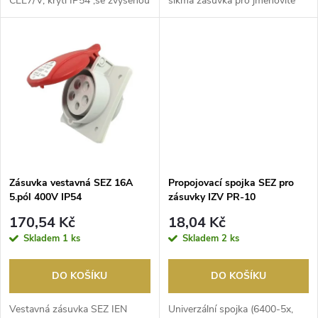
CEE7/V, krytí IP54 ,se zvýšenou
šikmá zásuvka pro jmenovité
u
ochranou proti dotyk...
napětí 400 V s prou...
k
k
t
t
ů
ů
Zásuvka vestavná SEZ 16A
Propojovací spojka SEZ pro
5.pól 400V IP54
zásuvky IZV PR-10
170,54 Kč
18,04 Kč
Skladem
1 ks
Skladem
2 ks
DO KOŠÍKU
DO KOŠÍKU
Vestavná zásuvka SEZ IEN
Univerzální spojka (6400-5x,