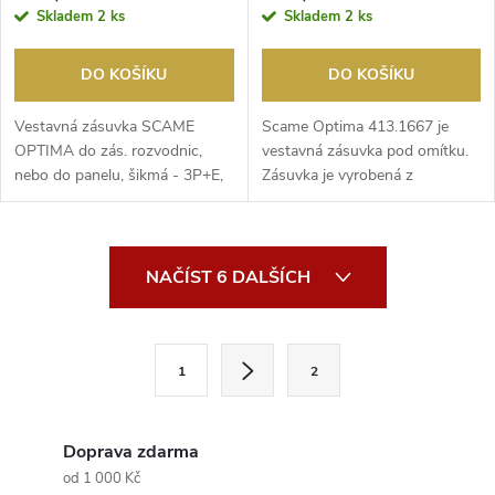
Skladem
2 ks
Skladem
2 ks
DO KOŠÍKU
DO KOŠÍKU
Vestavná zásuvka SCAME
Scame Optima 413.1667 je
OPTIMA do zás. rozvodnic,
vestavná zásuvka pod omítku.
nebo do panelu, šikmá - 3P+E,
Zásuvka je vyrobená z
16A, 6h/380-415V (400...
odolného plastu.
O
NAČÍST 6 DALŠÍCH
v
l
S
1
2
t
á
r
d
á
Doprava zdarma
a
n
od 1 000 Kč