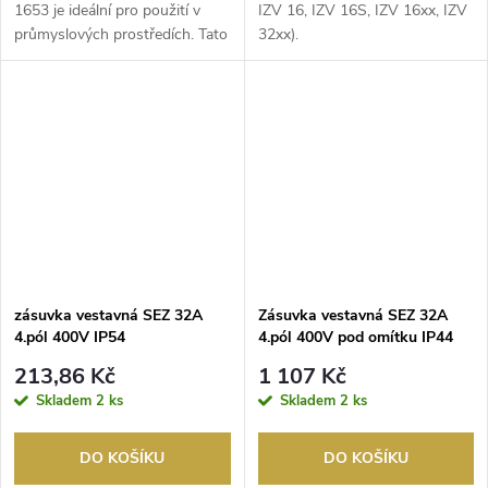
1653 je ideální pro použití v
IZV 16, IZV 16S, IZV 16xx, IZV
průmyslových prostředích. Tato
32xx).
zásuvka nabízí...
zásuvka vestavná SEZ 32A
Zásuvka vestavná SEZ 32A
4.pól 400V IP54
4.pól 400V pod omítku IP44
213,86 Kč
1 107 Kč
Skladem
2 ks
Skladem
2 ks
DO KOŠÍKU
DO KOŠÍKU