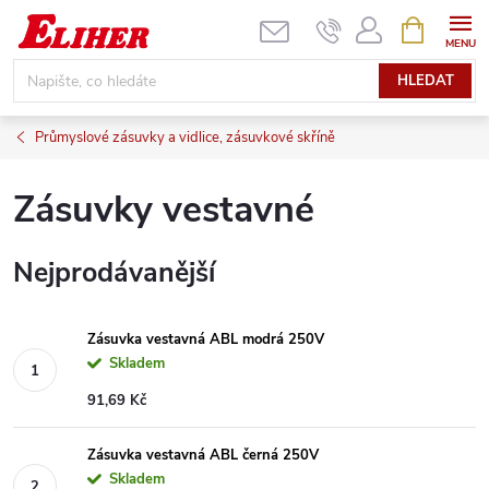
Přejít
NÁKUPNÍ
KOŠÍK
na
obsah
HLEDAT
Průmyslové zásuvky a vidlice, zásuvkové skříně
Zásuvky vestavné
Nejprodávanější
Zásuvka vestavná ABL modrá 250V
Skladem
91,69 Kč
Zásuvka vestavná ABL černá 250V
Skladem