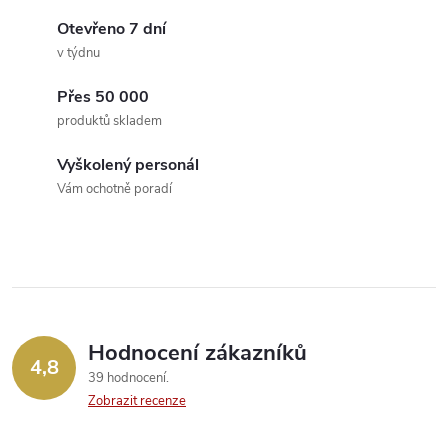
k
c
Otevřeno 7 dní
o
v týdnu
í
v
á
Přes 50 000
p
produktů skladem
n
r
í
Vyškolený personál
v
Vám ochotně poradí
k
y
v
ý
Hodnocení zákazníků
4,8
39 hodnocení
p
Zobrazit recenze
i