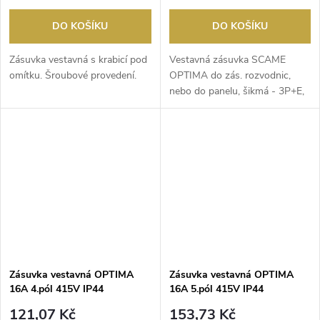
DO KOŠÍKU
DO KOŠÍKU
Zásuvka vestavná s krabicí pod
Vestavná zásuvka SCAME
omítku. Šroubové provedení.
OPTIMA do zás. rozvodnic,
nebo do panelu, šikmá - 3P+E,
32A, 6h/380-415V (400...
Zásuvka vestavná OPTIMA
Zásuvka vestavná OPTIMA
16A 4.pól 415V IP44
16A 5.pól 415V IP44
121,07 Kč
153,73 Kč