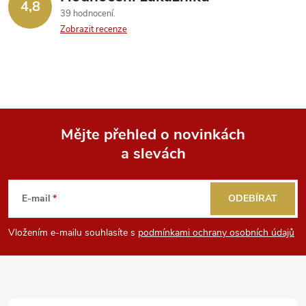
4,8
39 hodnocení
p
Zobrazit recenze
i
s
u
Mějte přehled o novinkách
a slevách
Z
á
E-mail
ODEBÍRAT
p
Vložením e-mailu souhlasíte s
podmínkami ochrany osobních údajů
a
t