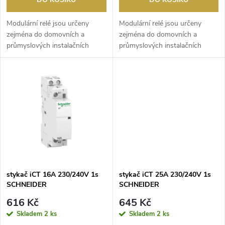
o
d
d
Modulární relé jsou určeny
Modulární relé jsou určeny
u
zejména do domovních a
zejména do domovních a
průmyslových instalačních
průmyslových instalačních
u
rozváděčů. Jsou používá...
rozváděčů. Jsou používán...
k
k
t
t
ů
ů
stykač iCT 16A 230/240V 1s
stykač iCT 25A 230/240V 1s
SCHNEIDER
SCHNEIDER
616 Kč
645 Kč
Skladem
2 ks
Skladem
2 ks