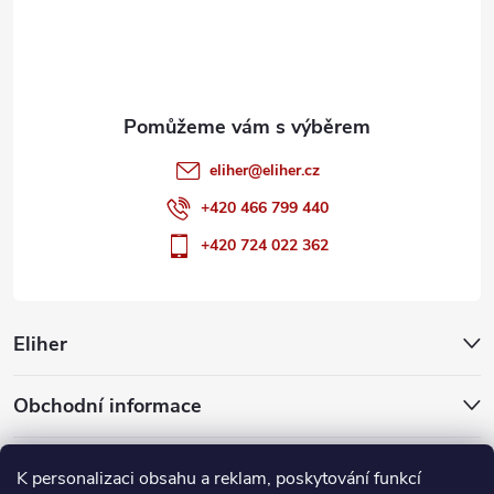
í
eliher
@
eliher.cz
+420 466 799 440
+420 724 022 362
Eliher
Obchodní informace
Partnerské weby
K personalizaci obsahu a reklam, poskytování funkcí