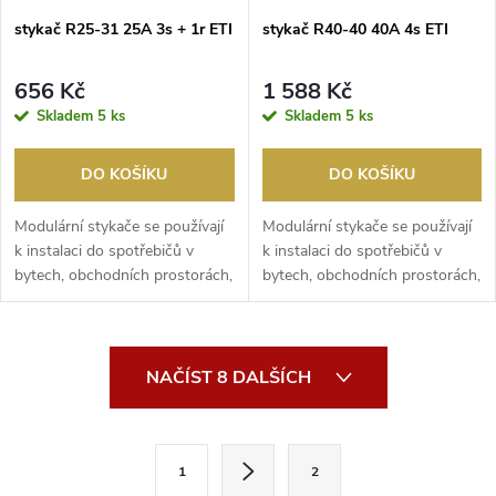
stykač R25-31 25A 3s + 1r ETI
stykač R40-40 40A 4s ETI
656 Kč
1 588 Kč
Skladem
5 ks
Skladem
5 ks
DO KOŠÍKU
DO KOŠÍKU
Modulární stykače se používají
Modulární stykače se používají
k instalaci do spotřebičů v
k instalaci do spotřebičů v
bytech, obchodních prostorách,
bytech, obchodních prostorách,
hotelech,...
hotelech,...
O
NAČÍST 8 DALŠÍCH
v
l
S
1
2
t