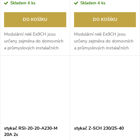
Skladem
4 ks
Skladem
4 ks
DO KOŠÍKU
DO KOŠÍKU
Modulární relé Ex9CH jsou
Modulární relé Ex9CH jsou
určeny zejména do domovních
určeny zejména do domovních
a průmyslových instalačních
a průmyslových instalačních
rozváděčů. Jsou p...
rozváděčů. Jsou po...
stykač RSI-20-20-A230-M
stykač Z-SCH 230/25-40
20A 2s