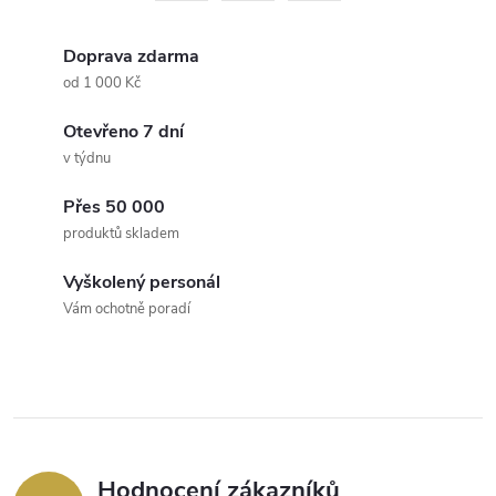
á
r
d
á
Doprava zdarma
a
n
od 1 000 Kč
k
c
Otevřeno 7 dní
o
v týdnu
í
v
á
Přes 50 000
p
produktů skladem
n
r
í
Vyškolený personál
v
Vám ochotně poradí
k
y
v
ý
Hodnocení zákazníků