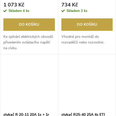
1 073 Kč
734 Kč
Skladem
4 ks
Skladem
3 ks
DO KOŠÍKU
DO KOŠÍKU
Ke spínání elektrických obvodů
Vhodné pro montáž do
přivedením ovládacího napětí
rozvaděčů nebo rozvodnic.
na cívku.
stykač R 20-11 20A 1s + 1r
stykač R25-40 25A 4s ETI