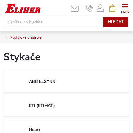
Přejít
NÁKUPNÍ
KOŠÍK
na
obsah
HLEDAT
Modulové přístroje
Stykače
ABB ELSYNN
ETI (ETIMAT)
Noark