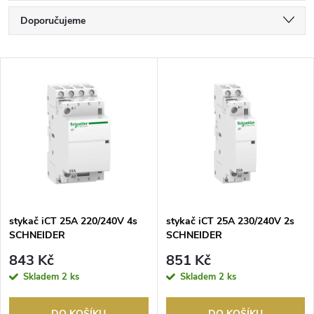
Ř
Doporučujeme
a
Nejlevnější
V
Nejdražší
z
ý
Nejprodávanější
e
p
Abecedně
n
i
í
s
p
stykač iCT 25A 220/240V 4s
stykač iCT 25A 230/240V 2s
SCHNEIDER
SCHNEIDER
p
r
843 Kč
851 Kč
r
Skladem
2 ks
Skladem
2 ks
o
DO KOŠÍKU
DO KOŠÍKU