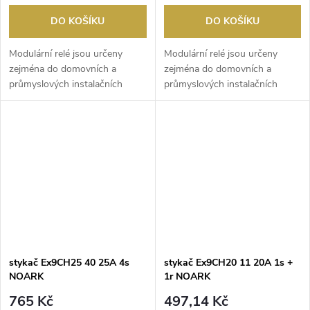
DO KOŠÍKU
DO KOŠÍKU
Modulární relé jsou určeny
Modulární relé jsou určeny
zejména do domovních a
zejména do domovních a
průmyslových instalačních
průmyslových instalačních
rozváděčů. Jsou používán...
rozváděčů. Jsou používá...
stykač Ex9CH25 40 25A 4s
stykač Ex9CH20 11 20A 1s +
NOARK
1r NOARK
765 Kč
497,14 Kč