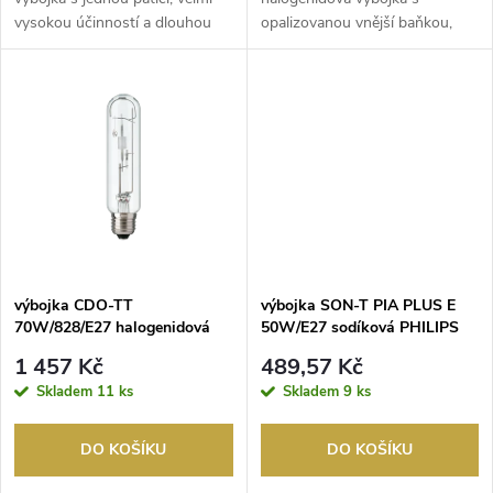
u
vysokou účinností a dlouhou
opalizovanou vnější baňkou,
u
životností, která ...
používaná v exteriérech a ...
k
k
t
t
ů
ů
výbojka CDO-TT
výbojka SON-T PIA PLUS E
70W/828/E27 halogenidová
50W/E27 sodíková PHILIPS
PHILIPS
1 457 Kč
489,57 Kč
Skladem
11 ks
Skladem
9 ks
DO KOŠÍKU
DO KOŠÍKU