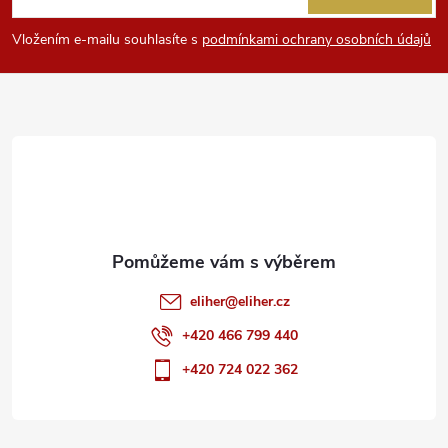
p
Vložením e-mailu souhlasíte s
podmínkami ochrany osobních údajů
a
t
í
eliher
@
eliher.cz
+420 466 799 440
+420 724 022 362