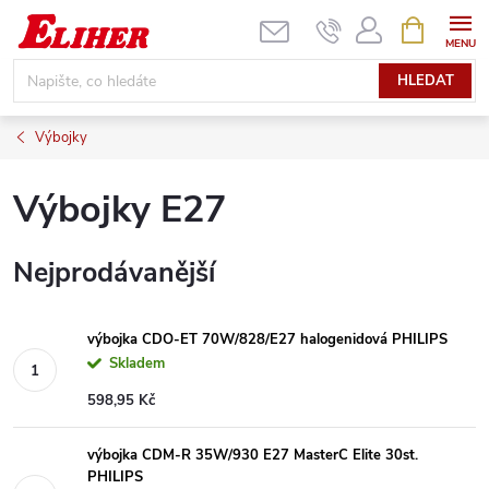
Přejít
NÁKUPNÍ
KOŠÍK
na
obsah
HLEDAT
Výbojky
Výbojky E27
Nejprodávanější
výbojka CDO-ET 70W/828/E27 halogenidová PHILIPS
Skladem
598,95 Kč
výbojka CDM-R 35W/930 E27 MasterC Elite 30st.
PHILIPS