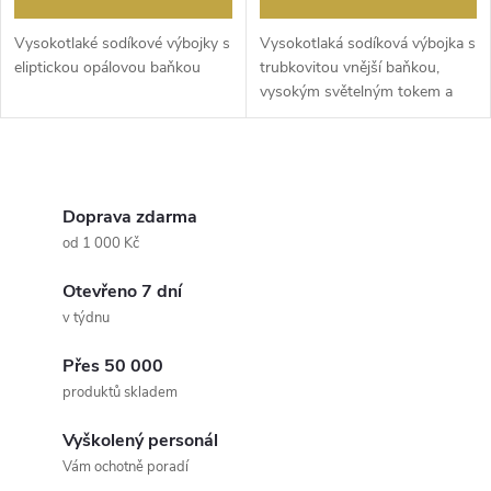
Vysokotlaké sodíkové výbojky s
Vysokotlaká sodíková výbojka s
eliptickou opálovou baňkou
trubkovitou vnější baňkou,
vysokým světelným tokem a
nejdelší spoleh...
O
v
Doprava zdarma
od 1 000 Kč
l
Otevřeno 7 dní
á
v týdnu
d
Přes 50 000
a
produktů skladem
c
Vyškolený personál
Vám ochotně poradí
í