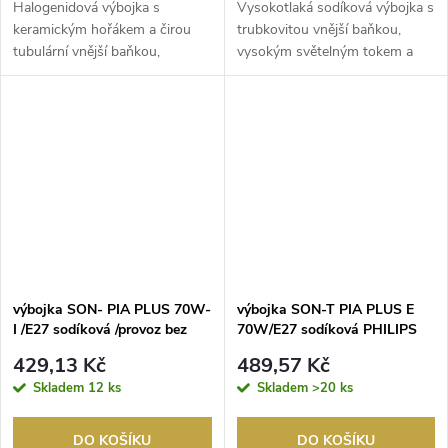
Halogenidová výbojka s
Vysokotlaká sodíková výbojka s
keramickým hořákem a čirou
trubkovitou vnější baňkou,
tubulární vnější baňkou,
vysokým světelným tokem a
použitelná v exteriérech ...
nejdelší spolehl...
výbojka SON- PIA PLUS 70W-
výbojka SON-T PIA PLUS E
I /E27 sodíková /provoz bez
70W/E27 sodíková PHILIPS
zapalovače/ PHILIPS
429,13 Kč
489,57 Kč
Skladem
12 ks
Skladem
>20 ks
DO KOŠÍKU
DO KOŠÍKU