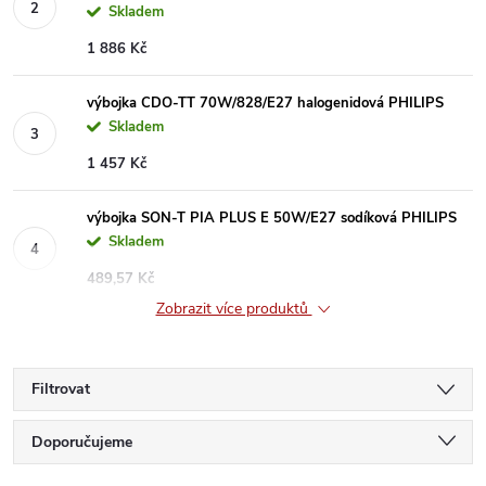
Skladem
1 886 Kč
výbojka CDO-TT 70W/828/E27 halogenidová PHILIPS
Skladem
1 457 Kč
výbojka SON-T PIA PLUS E 50W/E27 sodíková PHILIPS
Skladem
489,57 Kč
Zobrazit více produktů
Filtrovat
Ř
Doporučujeme
Nejlevnější