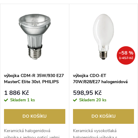
a
V
Nejdražší
z
ý
Nejprodávanější
e
p
Abecedně
n
i
–58 %
1 457 Kč
í
s
p
výbojka CDM-R 35W/930 E27
výbojka CDO-ET
MasterC Elite 30st. PHILIPS
70W/828/E27 halogenidová
p
PHILIPS
r
1 886 Kč
598,95 Kč
r
Skladem
1 ks
Skladem
20 ks
o
o
DO KOŠÍKU
DO KOŠÍKU
d
d
Keramická halogenidová
Keramická vysokotlaká
výbojka s jednou paticí, velmi
halogenidová výbojka s