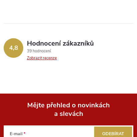
p
r
v
Hodnocení zákazníků
k
4,8
39 hodnocení
y
Zobrazit recenze
v
ý
p
Mějte přehled o novinkách
i
a slevách
Z
s
á
u
E-mail
ODEBÍRAT