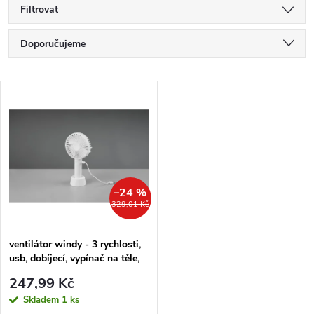
Filtrovat
Ř
Doporučujeme
a
Nejlevnější
V
Nejdražší
z
ý
Nejprodávanější
e
p
Abecedně
n
i
–24 %
329,01 Kč
í
s
p
ventilátor windy - 3 rychlosti,
usb, dobíjecí, vypínač na těle,
p
bílá
r
247,99 Kč
r
Skladem
1 ks