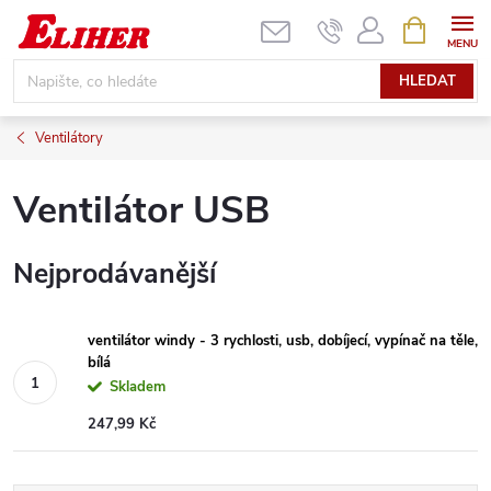
Přejít
NÁKUPNÍ
KOŠÍK
na
obsah
HLEDAT
Ventilátory
Ventilátor USB
Nejprodávanější
ventilátor windy - 3 rychlosti, usb, dobíjecí, vypínač na těle,
bílá
Skladem
247,99 Kč