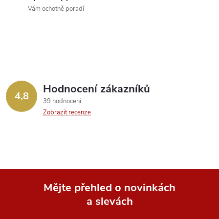
Vám ochotně poradí
í
p
r
v
Hodnocení zákazníků
k
4,8
39 hodnocení
y
Zobrazit recenze
v
ý
p
Mějte přehled o novinkách
i
a slevách
Z
s