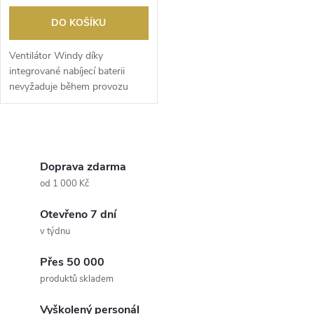
o
o
DO KOŠÍKU
d
d
Ventilátor Windy díky
u
integrované nabíjecí baterii
nevyžaduje během provozu
u
připojení do elektrické ...
k
k
O
t
t
v
Doprava zdarma
ů
od 1 000 Kč
ů
l
Otevřeno 7 dní
á
v týdnu
d
Přes 50 000
a
produktů skladem
c
Vyškolený personál