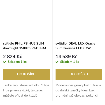
svítidlo PHILIPS HUE SLIM
svítidlo IDEAL LUX Oracle
downlight 1500lm RGB IP44
Slim závěsné LED 87W
4960lm 2700K bílé
2 824 Kč
14 539 Kč
Skladem
1 ks
Skladem
1 ks
DO KOŠÍKU
DO KOŠÍKU
Tenké zapuštěné svítidlo Philips
Moderní designový lustr Oracle
Hue je velice úzké, takže jej
od italské značky Ideal Lux
můžete přidat do každé
promění váš obývací pokoj či
místnosti a ve...
ložnici v mo...