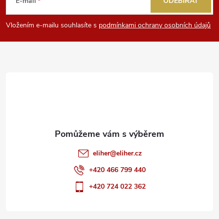
á
E-mail
ODEBÍRAT
p
Vložením e-mailu souhlasíte s
podmínkami ochrany osobních údajů
a
t
í
eliher
@
eliher.cz
+420 466 799 440
+420 724 022 362