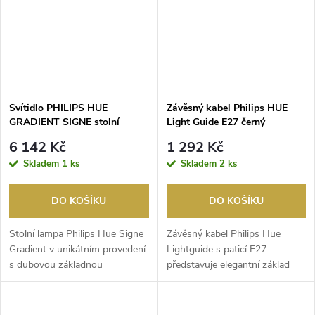
Svítidlo PHILIPS HUE
Závěsný kabel Philips HUE
GRADIENT SIGNE stolní
Light Guide E27 černý
lampa 1040lm bílá
6 142 Kč
1 292 Kč
Skladem
1 ks
Skladem
2 ks
DO KOŠÍKU
DO KOŠÍKU
Stolní lampa Philips Hue Signe
Závěsný kabel Philips Hue
Gradient v unikátním provedení
Lightguide s paticí E27
s dubovou základnou
představuje elegantní základ
představuje vrchol...
pro vytvoření designo...