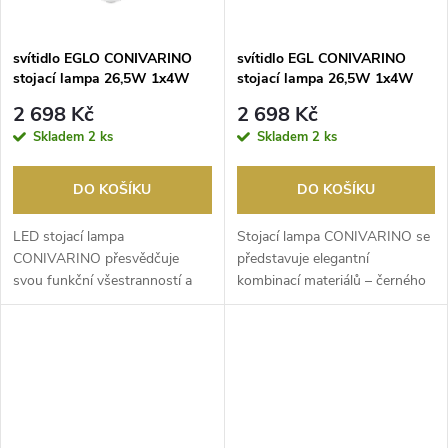
svítidlo EGLO CONIVARINO
svítidlo EGL CONIVARINO
stojací lampa 26,5W 1x4W
stojací lampa 26,5W 1x4W
3150lm 2700K bílá, zlatá
3150lm 2700K kartáčovaná
2 698 Kč
2 698 Kč
mosaz/černá
Skladem
2 ks
Skladem
2 ks
DO KOŠÍKU
DO KOŠÍKU
LED stojací lampa
Stojací lampa CONIVARINO se
CONIVARINO přesvědčuje
představuje elegantní
svou funkční všestranností a
kombinací materiálů – černého
moderním designem. Hlavní
rámu a prvků z kart...
svě...