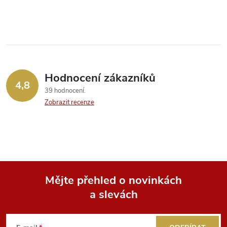
k
y
v
ý
Hodnocení zákazníků
4,8
39 hodnocení
p
Zobrazit recenze
i
s
u
Mějte přehled o novinkách
a slevách
Z