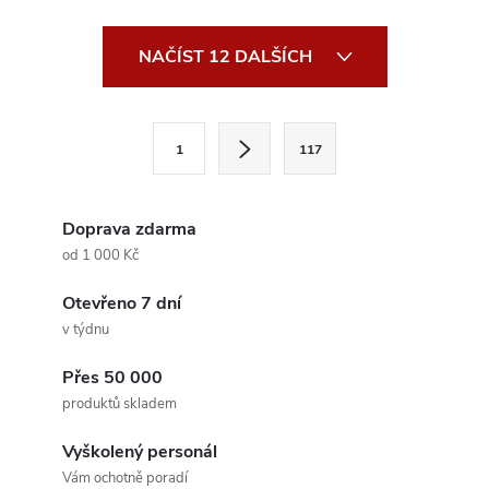
O
NAČÍST 12 DALŠÍCH
v
l
S
1
117
t
á
r
d
á
Doprava zdarma
a
n
od 1 000 Kč
k
c
Otevřeno 7 dní
o
v týdnu
í
v
á
Přes 50 000
p
produktů skladem
n
r
í
Vyškolený personál
v
Vám ochotně poradí