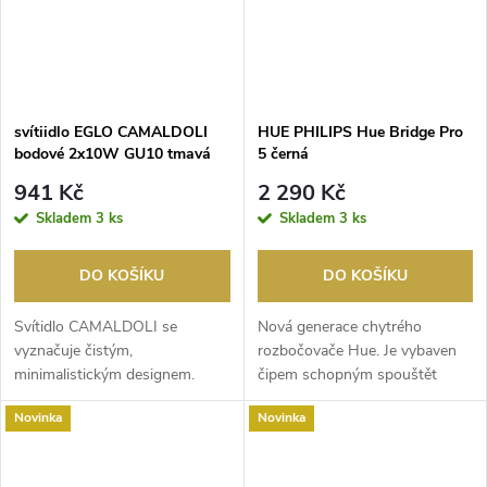
svítiidlo EGLO CAMALDOLI
HUE PHILIPS Hue Bridge Pro
bodové 2x10W GU10 tmavá
5 černá
bronzová
941 Kč
2 290 Kč
Skladem
3 ks
Skladem
3 ks
DO KOŠÍKU
DO KOŠÍKU
Svítidlo CAMALDOLI se
Nová generace chytrého
vyznačuje čistým,
rozbočovače Hue. Je vybaven
minimalistickým designem.
čipem schopným spouštět
Tmavě bronzové provedení
složité algoritmy a umělo...
Novinka
Novinka
dodává e...