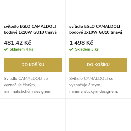
svítodlo EGLO CAMALDOLI
svítidlo EGLO CAMALDOLI
bodové 1x10W GU10 tmavá
bodové 3x10W GU10 tmavá
bronzová
bronzová
481,42 Kč
1 498 Kč
Skladem
4 ks
Skladem
3 ks
DO KOŠÍKU
DO KOŠÍKU
Svítidlo CAMALDOLI se
Svítidlo CAMALDOLI se
vyznačuje čistým,
vyznačuje čistým,
minimalistickým designem.
minimalistickým designem.
Tmavě bronzové provedení
Tmavě bronzové provedení
dodává el...
dodává el...