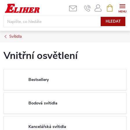
Přejít
NÁKUPNÍ
KOŠÍK
na
obsah
HLEDAT
Svítidla
Vnitřní osvětlení
Bestsellery
Bodová svítidla
Kancelářská svítidla