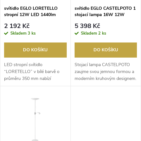
s
p
svítidlo EGLO LORETELLO
svítidlo EGLO CASTELPOTO 1
stropní 12W LED 1440lm
stojací lampa 16W 12W
p
2700-6500K bílá
1850lm 2700-6500K
r
2 192 Kč
5 398 Kč
kartáčovaná mosaz, černá
r
Skladem
3 ks
Skladem
2 ks
o
o
DO KOŠÍKU
DO KOŠÍKU
d
d
LED stropní svítidlo
Stojací lampa CASTELPOTO
u
“LORETELLO” v bílé barvě o
zaujme svou jemnou formou a
průměru 350 mm nabízí
moderním kruhovým designem.
u
moderní a jednoduché řešení
Tělo z kovu v kart...
k
o...
k
t
t
ů
ů