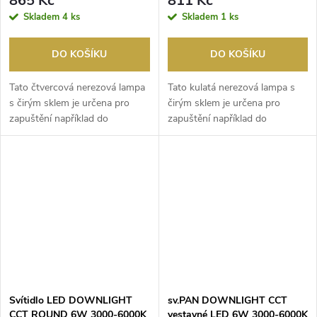
865 Kč
811 Kč
Skladem
4 ks
Skladem
1 ks
DO KOŠÍKU
DO KOŠÍKU
Tato čtvercová nerezová lampa
Tato kulatá nerezová lampa s
s čirým sklem je určena pro
čirým sklem je určena pro
zapuštění například do
zapuštění například do
chodníku. Má zatíži...
chodníku. Má zatížitel...
Svítidlo LED DOWNLIGHT
sv.PAN DOWNLIGHT CCT
CCT ROUND 6W 3000-6000K
vestavné LED 6W 3000-6000K