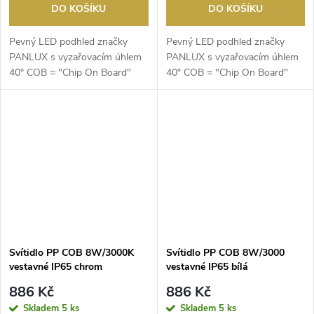
DO KOŠÍKU
DO KOŠÍKU
Pevný LED podhled značky
Pevný LED podhled značky
PANLUX s vyzařovacím úhlem
PANLUX s vyzařovacím úhlem
40° COB = "Chip On Board"
40° COB = "Chip On Board"
Technologie úsporného ...
Technologie úsporného ...
Svítidlo PP COB 8W/3000K
Svítidlo PP COB 8W/3000
vestavné IP65 chrom
vestavné IP65 bílá
886 Kč
886 Kč
Skladem
5 ks
Skladem
5 ks