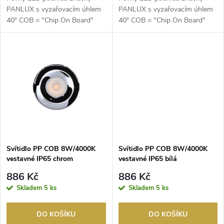
d
u
PANLUX s vyzařovacím úhlem
PANLUX s vyzařovacím úhlem
40° COB = "Chip On Board"
40° COB = "Chip On Board"
u
Technologie úsporného ...
Technologie úsporného ...
k
k
t
t
ů
ů
Svítidlo PP COB 8W/4000K
Svítidlo PP COB 8W/4000K
vestavné IP65 chrom
vestavné IP65 bílá
886 Kč
886 Kč
Skladem
5 ks
Skladem
5 ks
DO KOŠÍKU
DO KOŠÍKU