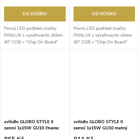
DO KOŠÍKU
DO KOŠÍKU
Pevný LED podhled značky
Pevný LED podhled značky
PANLUX s vyzařovacím úhlem
PANLUX s vyzařovacím úhlem
40° COB = "Chip On Board"
40° COB = "Chip On Board"
Technologie úsporného ...
Technologie úsporného ...
svítidlo GLOBO STYLE II
svítidlo GLOBO STYLE II
zemní 1x15W GU10 čtverec
zemní 1x15W GU10 matný
matný nikl
nikl