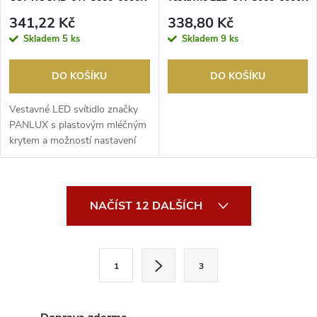
IP44 černé
kruh IP44 černá
341,22 Kč
338,80 Kč
Skladem
5 ks
Skladem
9 ks
DO KOŠÍKU
DO KOŠÍKU
Vestavné LED svítidlo značky
PANLUX s plastovým mléčným
krytem a možností nastavení
barvy světla. CC...
O
NAČÍST 12 DALŠÍCH
v
l
S
1
3
t
á
r
d