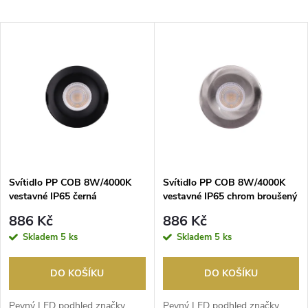
a
Nejlevnější
V
Nejdražší
z
ý
Nejprodávanější
e
p
Abecedně
n
i
í
s
p
Svítidlo PP COB 8W/4000K
Svítidlo PP COB 8W/4000K
vestavné IP65 černá
vestavné IP65 chrom broušený
p
r
886 Kč
886 Kč
r
Skladem
5 ks
Skladem
5 ks
o
o
DO KOŠÍKU
DO KOŠÍKU
d
Pevný LED podhled značky
Pevný LED podhled značky