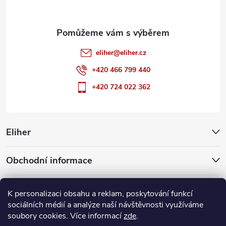
eliher
@
eliher.cz
+420 466 799 440
+420 724 022 362
Eliher
Obchodní informace
Partnerské weby
K personalizaci obsahu a reklam, poskytování funkcí
sociálních médií a analýze naší návštěvnosti využíváme
soubory cookies. Více informací
zde
.
Copyright 2026
Eliher
. Všechna práva vyhrazena.
Upravit nastavení