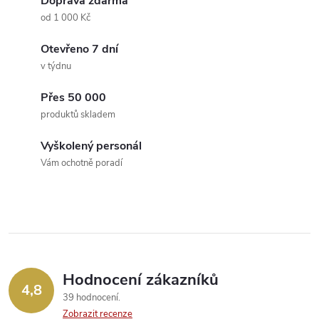
á
Doprava zdarma
a
n
od 1 000 Kč
k
c
Otevřeno 7 dní
o
v týdnu
í
v
á
Přes 50 000
p
produktů skladem
n
r
í
Vyškolený personál
v
Vám ochotně poradí
k
y
v
ý
Hodnocení zákazníků
4,8
39 hodnocení
p
Zobrazit recenze