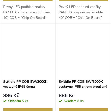
Pevný LED podhled značky
Pevný LED podhled značky
PANLUX s vyzařovacím úhlem
PANLUX s vyzařovacím úhlem
40° COB = "Chip On Board"
40° COB = "Chip On Board"
Technologie úsporného ...
Technologie úsporného ...
Svítidlo PP COB 8W/3000K
Svítidlo PP COB 8W/3000K
vestavné IP65 černá
vestavné IP65 chrom broušený
886 Kč
886 Kč
Skladem
5 ks
Skladem
8 ks