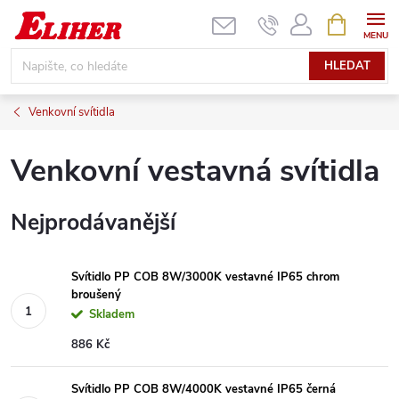
Přejít
NÁKUPNÍ
KOŠÍK
na
obsah
HLEDAT
Venkovní svítidla
Venkovní vestavná svítidla
Nejprodávanější
Svítidlo PP COB 8W/3000K vestavné IP65 chrom
broušený
Skladem
886 Kč
Svítidlo PP COB 8W/4000K vestavné IP65 černá