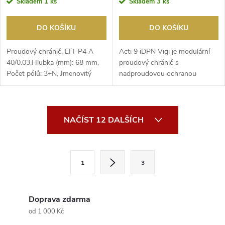
Skladem
1 ks
Skladem
3 ks
DO KOŠÍKU
DO KOŠÍKU
Proudový chránič, EFI-P4 A
Acti 9 iDPN Vigi je modulární
40/0.03,Hlubka (mm): 68 mm,
proudový chránič s ​
Počet pólů: 3+N, Jmenovitý
nadproudovou ochranou
průřez (mm2): 1 mm...
(RCBO). Je to jistič 1P+N s...
O
NAČÍST 12 DALŠÍCH
v
l
S
1
3
t
á
r
d
á
Doprava zdarma
a
n
od 1 000 Kč