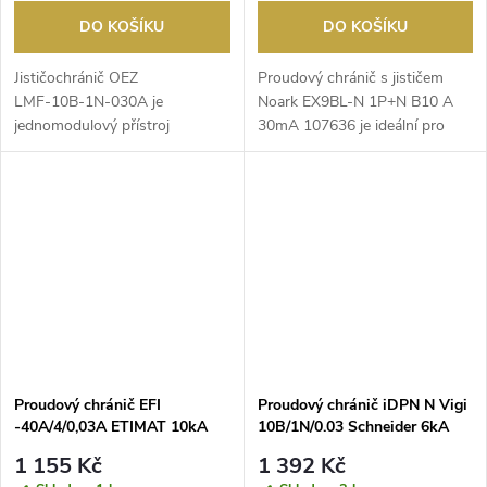
DO KOŠÍKU
DO KOŠÍKU
Jističochránič OEZ
Proudový chránič s ​jističem
LMF‑10B‑1N‑030A je
Noark EX9BL-N 1P+N B10 A ​
jednomodulový přístroj
30mA 107636 je ideální pro
kombinující proudový chránič s ​
ochranu elektrický...
nadprou...
Proudový chránič EFI
Proudový chránič iDPN N Vigi
-40A/4/0,03A ETIMAT 10kA
10B/1N/0.03 Schneider 6kA
typ A
typ A
1 155 Kč
1 392 Kč