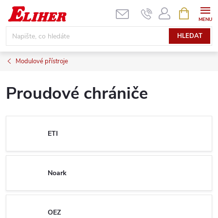
Přejít
NÁKUPNÍ
KOŠÍK
na
obsah
HLEDAT
Modulové přístroje
Proudové chrániče
ETI
Noark
OEZ