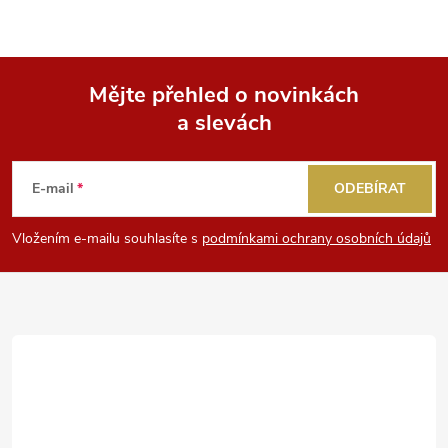
s
u
Mějte přehled o novinkách
a slevách
Z
á
E-mail
ODEBÍRAT
p
Vložením e-mailu souhlasíte s
podmínkami ochrany osobních údajů
a
t
í