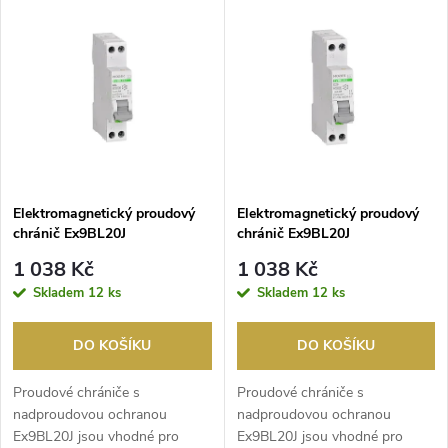
V
Nejdražší
z
ý
Nejprodávanější
e
p
Abecedně
n
i
í
s
p
Elektromagnetický proudový
Elektromagnetický proudový
chránič Ex9BL20J
chránič Ex9BL20J
p
-16A/1N/0,03 NOARK 6kA
-10A/1N/0,03 NOARK 6kA
r
1 038 Kč
1 038 Kč
1modul
1modul
r
Skladem
12 ks
Skladem
12 ks
o
o
DO KOŠÍKU
DO KOŠÍKU
d
d
Proudové chrániče s ​
Proudové chrániče s ​
u
nadproudovou ochranou
nadproudovou ochranou
Ex9BL20J jsou vhodné pro
Ex9BL20J jsou vhodné pro