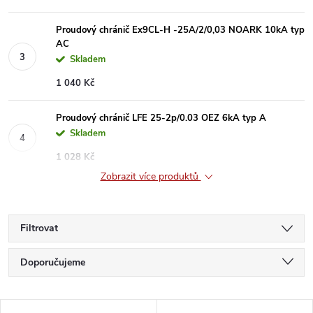
Proudový chránič Ex9CL-H -25A/2/0,03 NOARK 10kA typ
AC
Skladem
1 040 Kč
Proudový chránič LFE 25-2p/0.03 OEZ 6kA typ A
Skladem
1 028 Kč
Zobrazit více produktů
Filtrovat
Ř
Doporučujeme
a
Nejlevnější