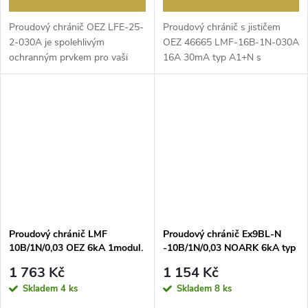
Proudový chránič OEZ LFE-25-
Proudový chránič s ​jističem
2-030A je spolehlivým
OEZ 46665 LMF-16B-1N-030A
ochranným prvkem pro vaši
16A 30mA typ A1+N s ​
elektroinstalaci. S ​di...
nadproudovou ochranou (...
Proudový chránič LMF
Proudový chránič Ex9BL-N
10B/1N/0,03 OEZ 6kA 1modul.
-10B/1N/0,03 NOARK 6kA typ
typ A
A
1 763 Kč
1 154 Kč
Skladem
4 ks
Skladem
8 ks