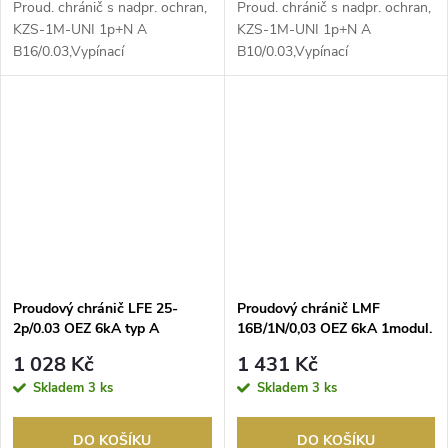
Proud. chránič s ​nadpr. ochran,
Proud. chránič s ​nadpr. ochran,
KZS-1M-UNI 1p+N A ​
KZS-1M-UNI 1p+N A ​
B16/0.03,Vypínací
B10/0.03,Vypínací
charakteristika: B, Počet pólů...
charakteristika: B, Počet pólů...
Proudový chránič LFE 25-
Proudový chránič LMF
2p/0.03 OEZ 6kA typ A
16B/1N/0,03 OEZ 6kA 1modul.
typ A
1 028 Kč
1 431 Kč
Skladem
3 ks
Skladem
3 ks
DO KOŠÍKU
DO KOŠÍKU