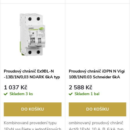
u
domovní aplikace. Díky šířce ​p...
domovní aplikace. Díky šířce ​p...
k
k
t
t
ů
ů
Proudový chránič Ex9BL-N
Proudový chránič iDPN N Vigi
-13B/1N/0,03 NOARK 6kA typ
10B/1N/0.03 Schneider 6kA
A
/AKCE 2+1 zdarma/ typ A
1 037 Kč
2 588 Kč
Skladem
3 ks
Skladem
1 bal
DO KOŠÍKU
DO KOŠÍKU
Kombinované provedení typu
ombinovaný proudový chránič
1P+N využijete v ​jednofázových
Acti9 1P+N, 10 A, B, 6 kA, typ