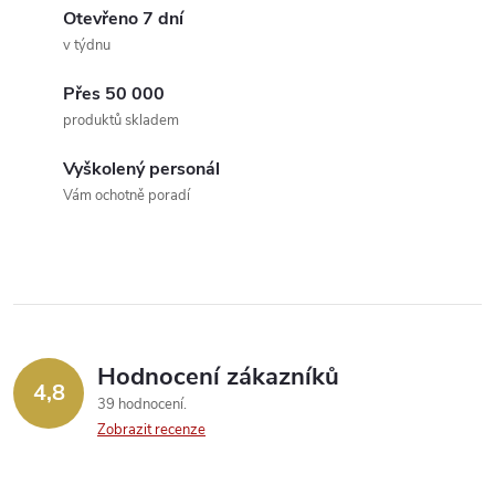
k
c
Otevřeno 7 dní
o
v týdnu
í
v
á
Přes 50 000
p
produktů skladem
n
r
í
Vyškolený personál
v
Vám ochotně poradí
k
y
v
ý
Hodnocení zákazníků
4,8
39 hodnocení
p
Zobrazit recenze
i