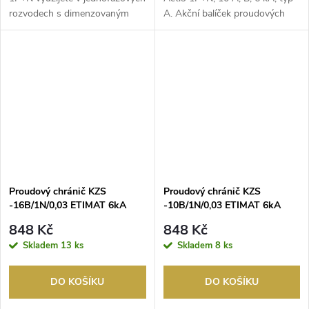
rozvodech s ​dimenzovaným
A. Akční balíček proudových
napětím 230 V a...
chráničů s ji...
Proudový chránič KZS
Proudový chránič KZS
-16B/1N/0,03 ETIMAT 6kA
-10B/1N/0,03 ETIMAT 6kA
1modul typ A
1modul typ A
848 Kč
848 Kč
Skladem
13 ks
Skladem
8 ks
DO KOŠÍKU
DO KOŠÍKU