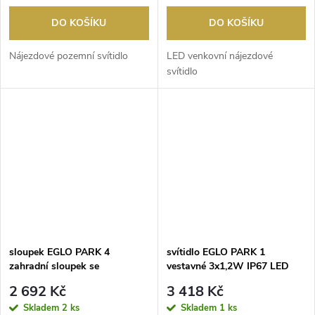
DO KOŠÍKU
DO KOŠÍKU
Nájezdové pozemní svítidlo
LED venkovní nájezdové
svítidlo
sloupek EGLO PARK 4
svítidlo EGLO PARK 1
zahradní sloupek se
vestavné 3x1,2W IP67 LED
zásuvkami nerez
ocel/plast
2 692 Kč
3 418 Kč
Skladem
2 ks
Skladem
1 ks