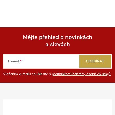
i
s
u
Mějte přehled o novinkách
a slevách
Z
á
E-mail
ODEBÍRAT
p
Vložením e-mailu souhlasíte s
podmínkami ochrany osobních údajů
a
t
í