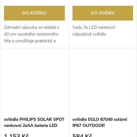
DO KOŠÍKU
DO KOŠÍKU
Zahradní zásuvka se skládá z
Sada 3x LED venkovní
40 cm vysokého nerezového
nájezdové svítidlo
těla a umožňuje praktický a
bezproblémový roz...
svítidlo PHILIPS SOLAR SPOT
svítidlo EGLO 87049 solární
venkovní 2xAA baterie LED
IP67 OUTDOOR
hliník
1 153 Kč
584 Kč