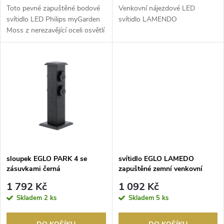
d
d
Toto pevné zapuštěné bodové
Venkovní nájezdové LED
u
svítidlo LED Philips myGarden
svítidlo LAMENDO
Moss z nerezavějící oceli osvětlí
u
chodníky...
k
k
t
t
ů
ů
sloupek EGLO PARK 4 se
svítidlo EGLO LAMEDO
zásuvkami černá
zapuštěné zemní venkovní
2,5W teplá bílá mat/ocel
1 792 Kč
1 092 Kč
Skladem
2 ks
Skladem
5 ks