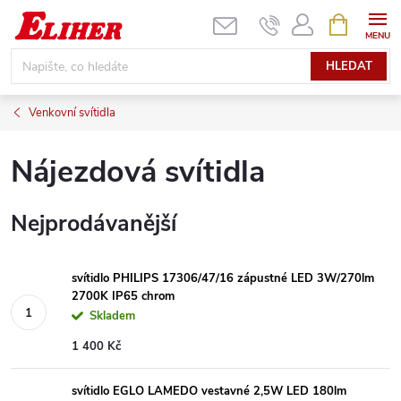
Přejít
NÁKUPNÍ
KOŠÍK
na
obsah
HLEDAT
Venkovní svítidla
Nájezdová svítidla
Nejprodávanější
svítidlo PHILIPS 17306/47/16 zápustné LED 3W/270lm
2700K IP65 chrom
Skladem
1 400 Kč
svítidlo EGLO LAMEDO vestavné 2,5W LED 180lm