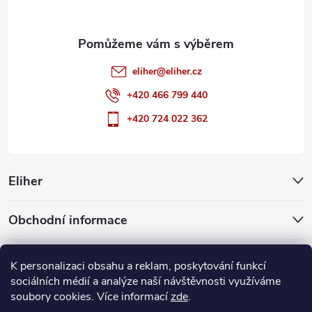
eliher
@
eliher.cz
+420 466 799 440
+420 724 022 362
Eliher
Obchodní informace
Partnerské weby
K personalizaci obsahu a reklam, poskytování funkcí
sociálních médií a analýze naší návštěvnosti využíváme
soubory cookies. Více informací
zde
.
Copyright 2026
Eliher
. Všechna práva vyhrazena.
Upravit nastavení