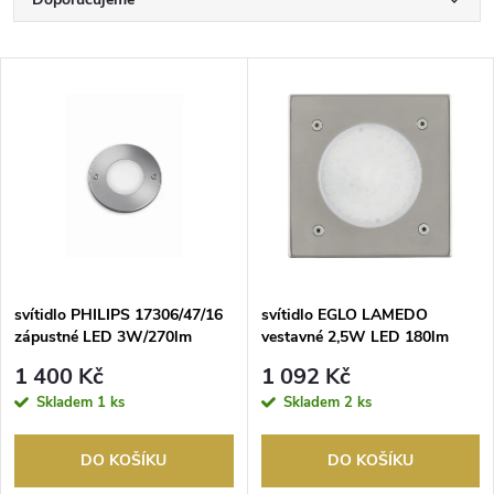
Ř
a
Nejlevnější
V
Nejdražší
z
ý
Nejprodávanější
e
p
Abecedně
n
i
í
s
p
svítidlo PHILIPS 17306/47/16
svítidlo EGLO LAMEDO
zápustné LED 3W/270lm
vestavné 2,5W LED 180lm
p
2700K IP65 chrom
nerez.ocel
r
1 400 Kč
1 092 Kč
r
Skladem
1 ks
Skladem
2 ks
o
o
DO KOŠÍKU
DO KOŠÍKU