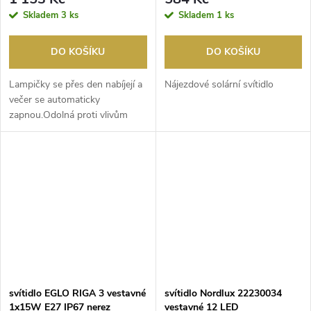
Skladem
3 ks
Skladem
1 ks
DO KOŠÍKU
DO KOŠÍKU
Lampičky se přes den nabíjejí a
Nájezdové solární svítidlo
večer se automaticky
zapnou.Odolná proti vlivům
počasí, vhodné pro v...
svítidlo EGLO RIGA 3 vestavné
svítidlo Nordlux 22230034
1x15W E27 IP67 nerez
vestavné 12 LED