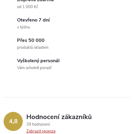
a
n
od 1 000 Kč
k
c
Otevřeno 7 dní
o
v týdnu
í
v
á
Přes 50 000
p
produktů skladem
n
r
í
Vyškolený personál
v
Vám ochotně poradí
k
y
v
ý
Hodnocení zákazníků
4,8
39 hodnocení
p
Zobrazit recenze