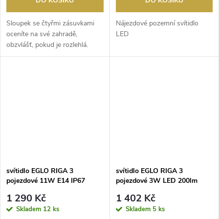
DO KOŠÍKU
DO KOŠÍKU
Sloupek se čtyřmi zásuvkami
Nájezdové pozemní svítidlo
oceníte na své zahradě,
LED
obzvlášť, pokud je rozlehlá.
Sloupky rozmístěte ...
svítidlo EGLO RIGA 3
svítidlo EGLO RIGA 3
pojezdové 11W E14 IP67
pojezdové 3W LED 200lm
nikl/mat
4000K IP67 nikl/mat
1 290 Kč
1 402 Kč
Skladem
12 ks
Skladem
5 ks