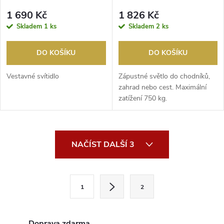
ocel/plast
1 690 Kč
1 826 Kč
Skladem
1 ks
Skladem
2 ks
DO KOŠÍKU
DO KOŠÍKU
Vestavné svítidlo
Zápustné světlo do chodníků,
zahrad nebo cest. Maximální
zatížení 750 kg.
O
NAČÍST DALŠÍ 3
v
l
S
1
2
t
á
r
d
á
Doprava zdarma