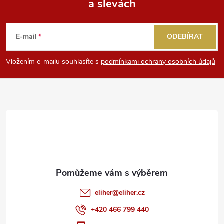
a slevách
Z
s
á
u
E-mail
ODEBÍRAT
p
Vložením e-mailu souhlasíte s
podmínkami ochrany osobních údajů
a
t
í
eliher
@
eliher.cz
+420 466 799 440