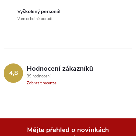
a
c
Vyškolený personál
Vám ochotně poradí
í
p
r
v
Hodnocení zákazníků
k
4,8
39 hodnocení
y
Zobrazit recenze
v
ý
p
Mějte přehled o novinkách
i