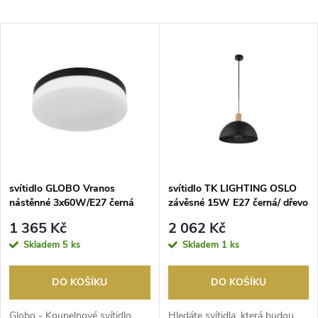
a
Nejlevnější
V
Nejdražší
z
ý
Nejprodávanější
e
p
Abecedně
n
i
í
s
p
svítidlo GLOBO Vranos
svítidlo TK LIGHTING OSLO
nástěnné 3x60W/E27 černá
závěsné 15W E27 černá/ dřevo
p
r
1 365 Kč
2 062 Kč
r
Skladem
5 ks
Skladem
1 ks
o
o
DO KOŠÍKU
DO KOŠÍKU
d
Globo - Koupelnové svítidlo
Hledáte svítidla, která budou