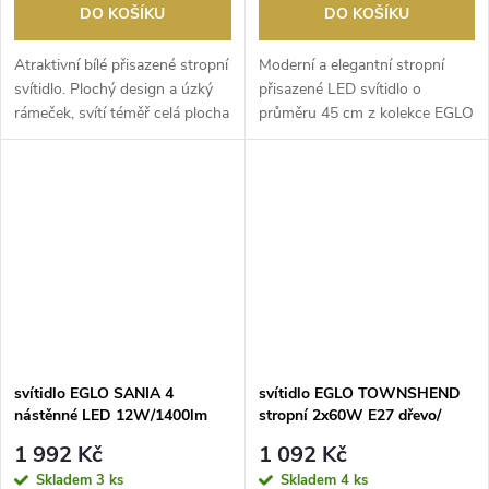
DO KOŠÍKU
DO KOŠÍKU
Atraktivní bílé přisazené stropní
Moderní a elegantní stropní
svítidlo. Plochý design a úzký
přisazené LED svítidlo o
rámeček, svítí téměř celá plocha
průměru 45 cm z kolekce EGLO
s...
ACCESS. Dálkový o...
svítidlo EGLO SANIA 4
svítidlo EGLO TOWNSHEND
nástěnné LED 12W/1400lm
stropní 2x60W E27 dřevo/
3000K bílá
černá
1 992 Kč
1 092 Kč
Skladem
3 ks
Skladem
4 ks