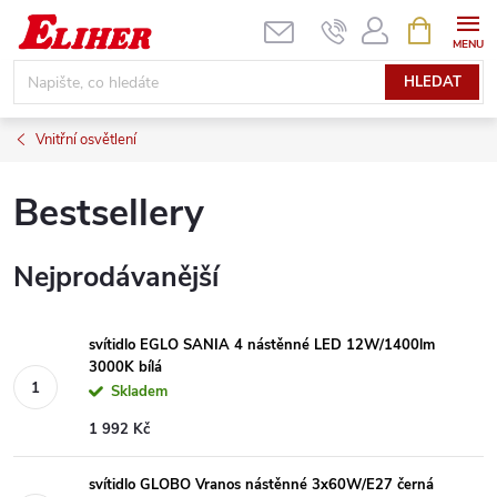
Přejít
NÁKUPNÍ
KOŠÍK
na
obsah
HLEDAT
Vnitřní osvětlení
Bestsellery
Nejprodávanější
svítidlo EGLO SANIA 4 nástěnné LED 12W/1400lm
3000K bílá
Skladem
1 992 Kč
svítidlo GLOBO Vranos nástěnné 3x60W/E27 černá