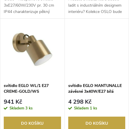
d
u
3xE27/60W/230V pr. 30 cm
ladit s industriálním designem
IP44 charakterizuje pěkný
interiéru? Kolekce OSLO bude
u
design a funkční prov...
hitem! Ne...
k
k
t
t
ů
ů
svítidlo EGLO WL/1 E27
svítidlo EGLO MANTUNALLE
CREME-GOLD/WS
závěsné 3x40W/E27 bílá
'SOUTHERY'
941 Kč
4 298 Kč
Skladem
3 ks
Skladem
1 ks
DO KOŠÍKU
DO KOŠÍKU