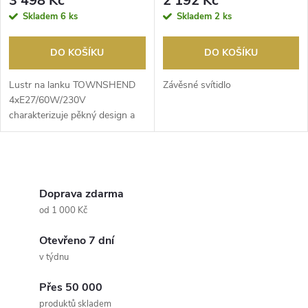
3 498 Kč
2 192 Kč
Skladem
6 ks
Skladem
2 ks
DO KOŠÍKU
DO KOŠÍKU
Lustr na lanku TOWNSHEND
Závěsné svítidlo
4xE27/60W/230V
charakterizuje pěkný design a
funkční provedení. Do svítidla...
O
v
Doprava zdarma
od 1 000 Kč
l
Otevřeno 7 dní
á
v týdnu
d
Přes 50 000
produktů skladem