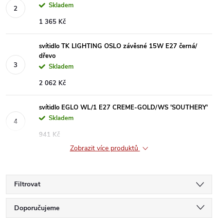
Skladem
1 365 Kč
svítidlo TK LIGHTING OSLO závěsné 15W E27 černá/
dřevo
Skladem
2 062 Kč
svítidlo EGLO WL/1 E27 CREME-GOLD/WS 'SOUTHERY'
Skladem
941 Kč
Zobrazit více produktů
Filtrovat
Ř
Doporučujeme