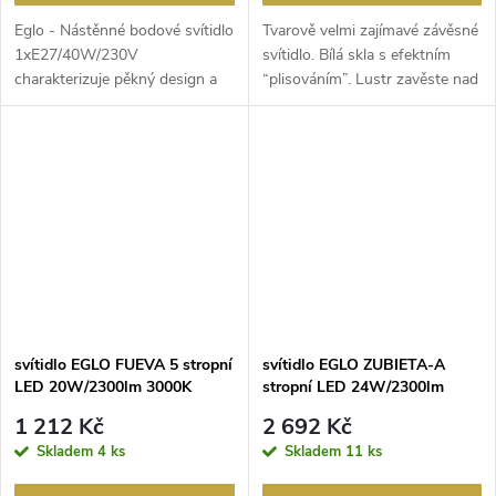
Eglo - Nástěnné bodové svítidlo
Tvarově velmi zajímavé závěsné
1xE27/40W/230V
svítidlo. Bílá skla s efektním
charakterizuje pěkný design a
“plisováním”. Lustr zavěste nad
funkční provedení. Do s...
stůl ...
svítidlo EGLO FUEVA 5 stropní
svítidlo EGLO ZUBIETA-A
LED 20W/2300lm 3000K
stropní LED 24W/2300lm
čtverec 285 bílý rámeček
2700-6500K s dálk. ovl. černá
1 212 Kč
2 692 Kč
Skladem
4 ks
Skladem
11 ks