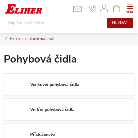
Přejít
NÁKUPNÍ
KOŠÍK
na
obsah
HLEDAT
Elektroinstalační materiál
Pohybová čidla
Venkovní pohybová čidla
Vnitřní pohybová čidla
Příslušenství