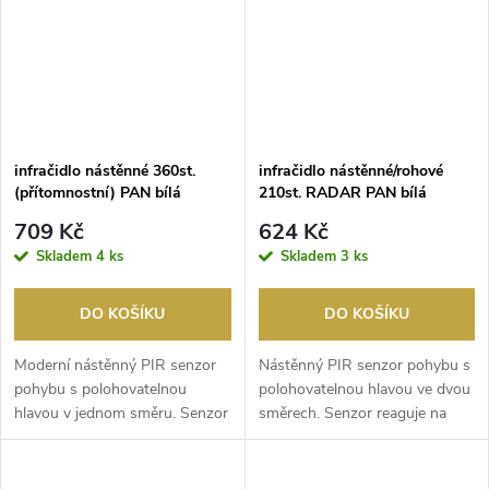
infračidlo nástěnné 360st.
infračidlo nástěnné/rohové
(přítomnostní) PAN bílá
210st. RADAR PAN bílá
709 Kč
624 Kč
Skladem
4 ks
Skladem
3 ks
DO KOŠÍKU
DO KOŠÍKU
Moderní nástěnný PIR senzor
Nástěnný PIR senzor pohybu s
pohybu s polohovatelnou
polohovatelnou hlavou ve dvou
hlavou v jednom směru. Senzor
směrech. Senzor reaguje na
reaguje na slabé i...
slabé infračer...