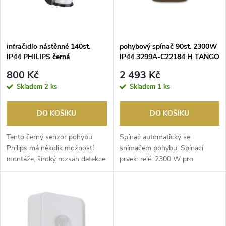
n
i
í
s
p
infračidlo nástěnné 140st.
pohybový spínač 90st. 2300W
IP44 PHILIPS černá
IP44 3299A-C22184 H TANGO
p
hnědá
r
800 Kč
2 493 Kč
r
Skladem
2 ks
Skladem
1 ks
o
o
DO KOŠÍKU
DO KOŠÍKU
d
d
Tento černý senzor pohybu
Spínač automatický se
u
Philips má několik možností
snímačem pohybu. Spínací
montáže, široký rozsah detekce
prvek: relé. 2300 W pro
u
a možnost volné...
žárovky, 1750 V.A pro
k
halogen...
k
t
t