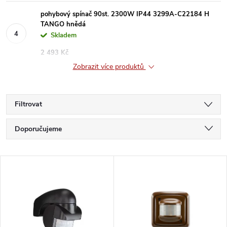
pohybový spínač 90st. 2300W IP44 3299A-C22184 H
TANGO hnědá
Skladem
2 493 Kč
Zobrazit více produktů
Filtrovat
Ř
Doporučujeme
a
Nejlevnější
V
Nejdražší
z
ý
Nejprodávanější
e
p
Abecedně