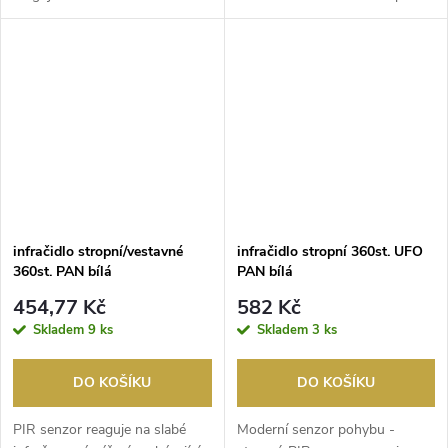
záření vycházející z...
Hue.
infračidlo stropní/vestavné
infračidlo stropní 360st. UFO
360st. PAN bílá
PAN bílá
454,77 Kč
582 Kč
Skladem
9 ks
Skladem
3 ks
DO KOŠÍKU
DO KOŠÍKU
PIR senzor reaguje na slabé
Moderní senzor pohybu -