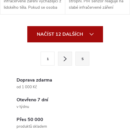
infračervené záření vycházející z
stropní. PIR senzor reaguje na
lidského těla. Pokud se osoba
slabé infračervené záření
pohybuj...
vycházející z lidsk...
O
NAČÍST 12 DALŠÍCH
v
l
S
1
5
t
á
r
d
á
Doprava zdarma
a
n
od 1 000 Kč
k
c
Otevřeno 7 dní
o
v týdnu
í
v
á
Přes 50 000
p
produktů skladem
n