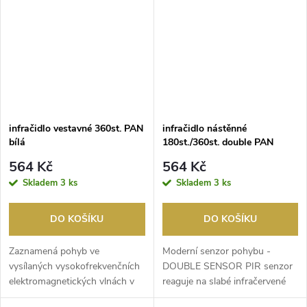
infračidlo vestavné 360st. PAN
infračidlo nástěnné
bílá
180st./360st. double PAN
černá
564 Kč
564 Kč
Skladem
3 ks
Skladem
3 ks
DO KOŠÍKU
DO KOŠÍKU
Zaznamená pohyb ve
Moderní senzor pohybu -
vysílaných vysokofrekvenčních
DOUBLE SENSOR PIR senzor
elektromagnetických vlnách v
reaguje na slabé infračervené
nastaveném dosahu a in...
záření vycházející z ...