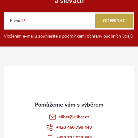
a slevách
Z
á
E-mail
ODEBÍRAT
p
Vložením e-mailu souhlasíte s
podmínkami ochrany osobních údajů
a
t
í
eliher
@
eliher.cz
+420 466 799 440
+420 724 022 362