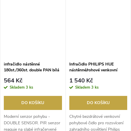
infračidlo nástěnné
Infračidlo PHILIPS HUE
180st./360st. double PAN bílá
nástěnné/rohové venkovní
2xAA IP54 černá
564 Kč
1 540 Kč
Skladem
3 ks
Skladem
3 ks
DO KOŠÍKU
DO KOŠÍKU
Moderní senzor pohybu -
Chytré bezdrátové venkovní
DOUBLE SENSOR. PIR senzor
pohybové čidlo pro rozsvícení
reaguje na slabé infračervené
zahradního osvětlení Philips