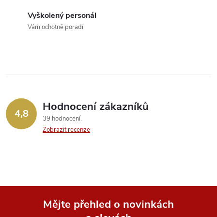
r
í
Vyškolený personál
v
Vám ochotně poradí
k
y
v
ý
Hodnocení zákazníků
4,8
39 hodnocení
p
Zobrazit recenze
i
s
u
Mějte přehled o novinkách