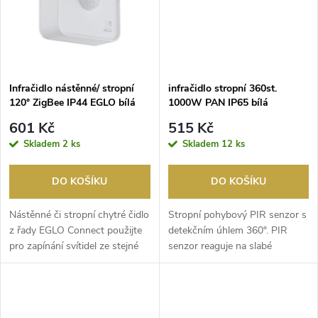
ů
ů
Infračidlo nástěnné/ stropní
infračidlo stropní 360st.
120° ZigBee IP44 EGLO bílá
1000W PAN IP65 bílá
601 Kč
515 Kč
Skladem
2 ks
Skladem
12 ks
DO KOŠÍKU
DO KOŠÍKU
Nástěnné či stropní chytré čidlo
Stropní pohybový PIR senzor s
z řady EGLO Connect použijte
detekčním úhlem 360°. PIR
pro zapínání svítidel ze stejné
senzor reaguje na slabé
řady....
infračervené záření ...