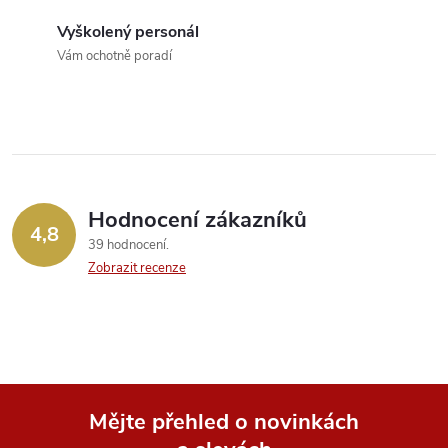
r
í
Vyškolený personál
v
Vám ochotně poradí
k
y
v
ý
Hodnocení zákazníků
4,8
39 hodnocení
p
Zobrazit recenze
i
s
u
Mějte přehled o novinkách