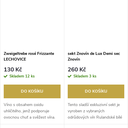
Zweigeltrebe rosé Frizzante
sekt Znovín de Lux Demi sec
LECHOVICE
Znovín
130 Kč
260 Kč
Skladem
12 ks
Skladem
3 ks
DO KOŠÍKU
DO KOŠÍKU
Víno s obsahem oxidu
Tento sladší exkluzivní sekt je
uhličitého, jenž podporuje
vyroben z vybraných
ovocnou chuť a svěžest vína.
odrůdových vín Rulandské bílé
Základem je tiché víno...
a Ryzlink vlašský...