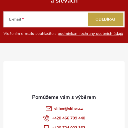
a slevách
Z
á
E-mail
ODEBÍRAT
p
Vložením e-mailu souhlasíte s
podmínkami ochrany osobních údajů
a
t
í
eliher
@
eliher.cz
+420 466 799 440
+420 724 022 362