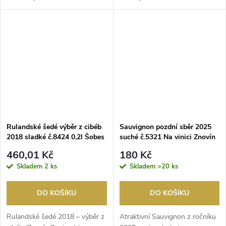
a Ryzlink vlašský....
kterého je vy...
Rulandské šedé výběr z cibéb
Sauvignon pozdní sběr 2025
2018 sladké č.8424 0,2l Šobes
suché č.5321 Na vinici Znovín
Znovín
460,01 Kč
180 Kč
Skladem
2 ks
Skladem
>20 ks
DO KOŠÍKU
DO KOŠÍKU
Rulandské šedé 2018 – výběr z
Atraktivní Sauvignon z ročníku