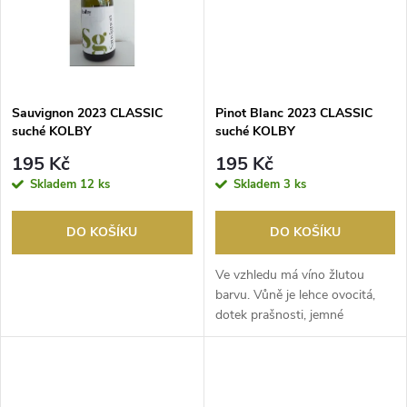
ů
ů
Sauvignon 2023 CLASSIC
Pinot Blanc 2023 CLASSIC
suché KOLBY
suché KOLBY
195 Kč
195 Kč
Skladem
12 ks
Skladem
3 ks
DO KOŠÍKU
DO KOŠÍKU
Ve vzhledu má víno žlutou
barvu. Vůně je lehce ovocitá,
dotek prašnosti, jemné
minerality a náznak m...