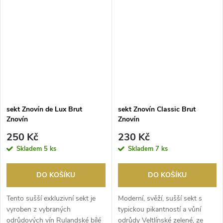
sekt Znovín de Lux Brut
sekt Znovín Classic Brut
Znovín
Znovín
250 Kč
230 Kč
Skladem
5 ks
Skladem
7 ks
DO KOŠÍKU
DO KOŠÍKU
Tento sušší exkluzivní sekt je
Moderní, svěží, sušší sekt s
vyroben z vybraných
typickou pikantností a vůní
odrůdových vín Rulandské bílé
odrůdy Veltlínské zelené, ze