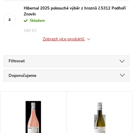
Hibernal 2025 polosuché výběr z hroznů č.5312 Podhoří
Znovín
Skladem
180 Kč
Zobrazit více produktů
Filtrovat
Ř
Doporučujeme
a
Nejlevnější
V
Nejdražší
z
ý
Nejprodávanější
e
p
Abecedně