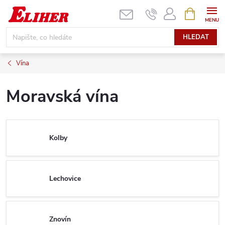
Přejít
NÁKUPNÍ
KOŠÍK
na
obsah
HLEDAT
Vína
Moravská vína
Kolby
Lechovice
Znovín