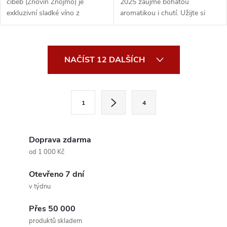
cibéb (Znovín Znojmo) je
2025 zaujme bohatou
exkluzivní sladké víno z
aromatikou i chutí. Užijte si
prestižní tratě Šobe...
tóny křupavého ang...
O
NAČÍST 12 DALŠÍCH
v
l
S
1
4
t
á
r
d
á
Doprava zdarma
a
n
od 1 000 Kč
k
c
Otevřeno 7 dní
o
v týdnu
í
v
á
Přes 50 000
p
produktů skladem
n