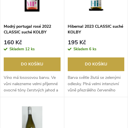
n
i
í
s
p
Modrý portugal rosé 2022
Hibernal 2023 CLASSIC suché
CLASSIC suché KOLBY
KOLBY
p
r
160 Kč
195 Kč
r
Skladem
12 ks
Skladem
6 ks
o
o
DO KOŠÍKU
DO KOŠÍKU
d
d
Víno má lososovou barvu. Ve
Barva světle žlutá se zelenými
u
vůni nalezneme velmi příjemné
odlesky. Plná velmi intenzivní
ovocné tóny čerstvých jahod a
vůně přezrálého červeného
u
třešní. Chuť...
rybízu. Chuť...
k
k
t
t