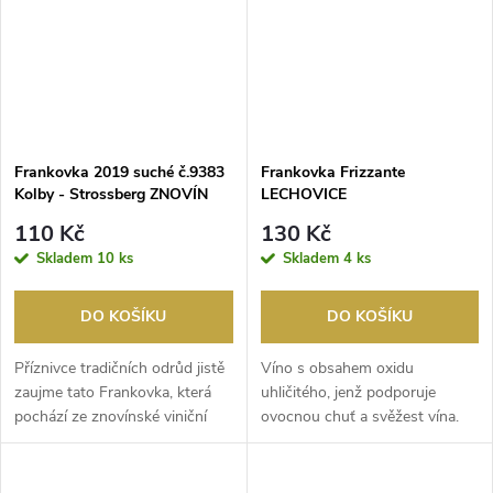
Frankovka 2019 suché č.9383
Frankovka Frizzante
Kolby - Strossberg ZNOVÍN
LECHOVICE
110 Kč
130 Kč
Skladem
10 ks
Skladem
4 ks
DO KOŠÍKU
DO KOŠÍKU
Příznivce tradičních odrůd jistě
Víno s obsahem oxidu
zaujme tato Frankovka, která
uhličitého, jenž podporuje
pochází ze znovínské viniční
ovocnou chuť a svěžest vína.
trati Kol...
Základem je tiché víno...