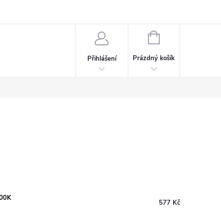
rdeaux
Kariéra
NÁKUPNÍ
KOŠÍK
Prázdný košík
Přihlášení
700K
577 Kč