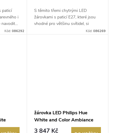
 paticí
S těmito třemi chytrými LED
arevného i
žárovkami s paticí E27, které jsou
navodit...
vhodné pro většinu svítidel, si
můžet...
Kód:
086292
Kód:
086269
žárovka LED Philips Hue
ite
White and Color Ambiance
50lm
9W 1100 E27 malý kit 2x E27
3 847 Kč