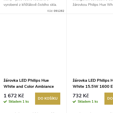
k
vyrobené z křišťálově čistého skla.
žárovkou Philips Hue Whit
u
Odr...
Kód:
091282
t
k
ů
t
ů
žárovka LED Philips Hue
žárovka LED Philips 
White and Color Ambiance
White 15.5W 1600 E
4W 470 E14 1x bulb ZB+BT
bulb ZB+BT
1 672 Kč
732 Kč
DO KOŠÍKU
DO
Skladem
1 ks
Skladem
1 ks