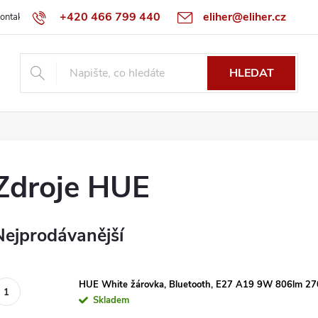
+420 466 799 440
eliher@eliher.cz
ontakt
Obchodní podmínky
Reklamační řád
Specialista na Bo
HLEDAT
Zdroje HUE
Nejprodávanější
HUE White žárovka, Bluetooth, E27 A19 9W 806lm 2
Skladem