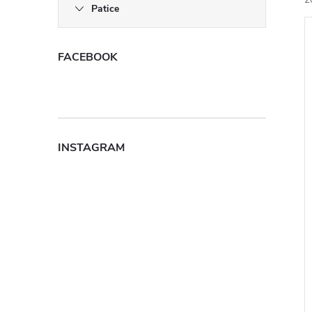
l
2
Patice
FACEBOOK
í
i
INSTAGRAM