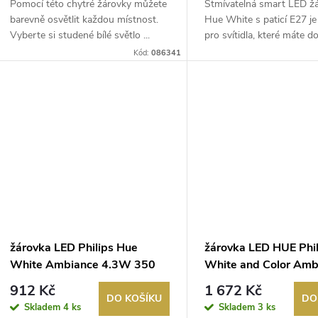
Pomocí této chytré žárovky můžete
Stmívatelná smart LED ž
barevně osvětlit každou místnost.
Hue White s paticí E27 je
Vyberte si studené bílé světlo ...
pro svítidla, které máte 
pří...
Kód:
086341
žárovka LED Philips Hue
žárovka LED HUE Phi
White Ambiance 4.3W 350
White and Color Amb
GU10 1x bulb ZB+BT
4.3W 350 GU10 1x b
912 Kč
1 672 Kč
ZB+BT
DO KOŠÍKU
DO
Skladem
4 ks
Skladem
3 ks