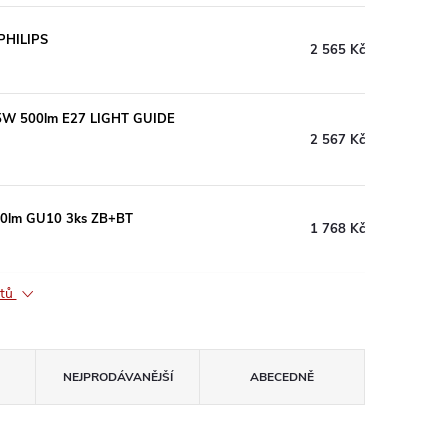
PHILIPS
2 565 Kč
6,5W 500lm E27 LIGHT GUIDE
2 567 Kč
50lm GU10 3ks ZB+BT
1 768 Kč
ktů
NEJPRODÁVANĚJŠÍ
ABECEDNĚ