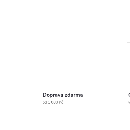
l
Doprava zdarma
od 1 000 Kč
v