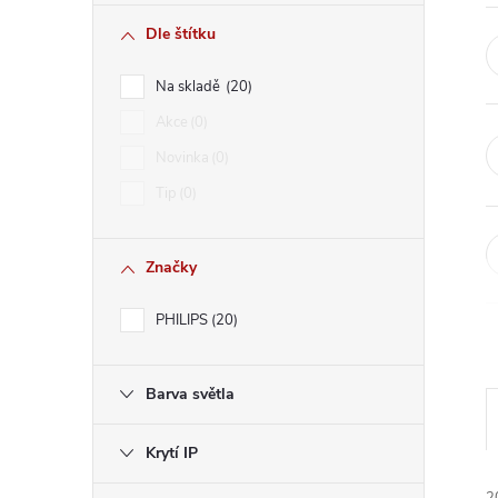
r
Dle štítku
a
Na skladě
20
n
Akce
0
Novinka
0
n
Tip
0
í
Značky
p
PHILIPS
20
a
n
Barva světla
e
Krytí IP