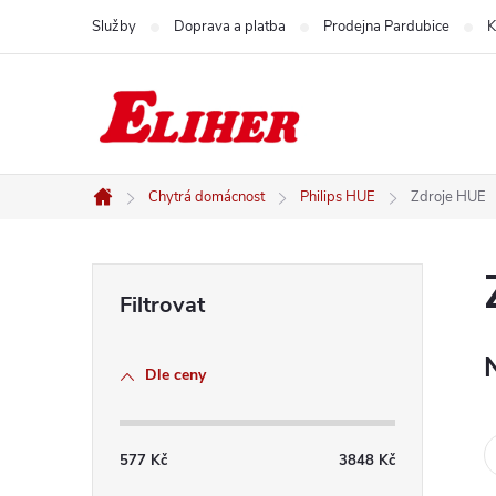
Přejít
Služby
Doprava a platba
Prodejna Pardubice
K
na
obsah
Chytrá domácnost
Philips HUE
Zdroje HUE
Domů
P
o
Dle ceny
s
t
577
Kč
3848
Kč