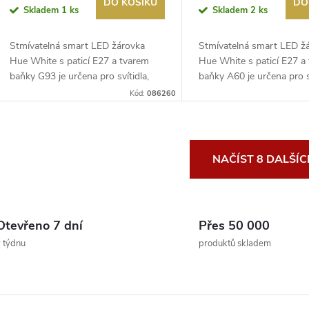
G93 PHILIPS
2200-4500K Filamen
DO KOŠÍKU
DO
Skladem
1 ks
Skladem
2 ks
Stmívatelná smart LED žárovka
Stmívatelná smart LED ž
Hue White s paticí E27 a tvarem
Hue White s paticí E27 a
baňky G93 je určena pro svítidla,
baňky A60 je určena pro sv
kte...
kter...
Kód:
086260
O
NAČÍST 8 DALŠÍ
v
Otevřeno 7 dní
Přes 50 000
á
 týdnu
produktů skladem
d
a