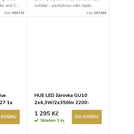
e and C...
svítidel – poskytnou vám teplé...
Kód:
089726
Kód:
087489
Hue
HUE LED žárovka GU10
27 1x
2x4,3W/2x350lm 2200-
6500K PHILIPS HUE
1 295 Kč
 KOŠÍKU
DO KOŠÍKU
Skladem
3 ks