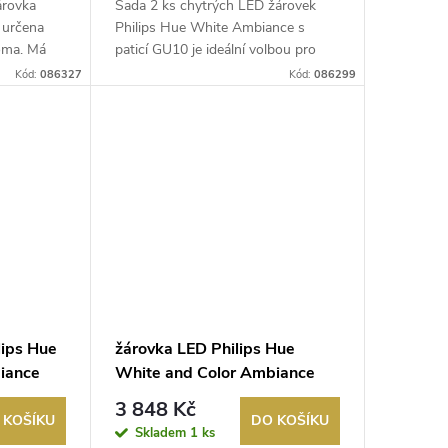
árovka
Sada 2 ks chytrých LED žárovek
 určena
Philips Hue White Ambiance s
doma. Má
paticí GU10 je ideální volbou pro
Vaše ...
Kód:
086327
Kód:
086299
lips Hue
žárovka LED Philips Hue
iance
White and Color Ambiance
ulb
6,5W 800lm E27 3ks ZB+BT
3 848 Kč
 KOŠÍKU
DO KOŠÍKU
Skladem
1 ks