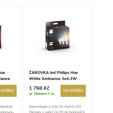
Hue
ŽÁROVKA led Philips Hue
iance
White Ambiance 3x4,3W
GHT
350lm GU10 3ks ZB+BT
1 768 Kč
 KOŠÍKU
DO KOŠÍKU
Skladem
1 ks
edinečné
Nainstalujte si tyto tři chytré LED
esignovou
žárovky s paticí GU10 do bodových