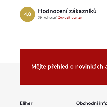
Hodnocení zákazníků
í
4,8
39 hodnocení
Zobrazit recenze
r
Z
Mějte přehled o novinkách
á
p
i
a
Eliher
Obchodní inf