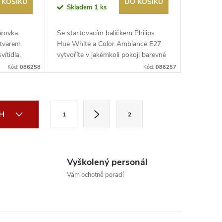
t
, dálkový ovladač a bridge
 KOŠÍKU
DO KOŠÍKU
Skladem
1 ks
árovka
Se startovacím balíčkem Philips
 tvarem
Hue White a Color Ambiance E27
ítidla,
vytvoříte v jakémkoli pokoji barevné
...
Kód:
086258
Kód:
086257
S
CH
1
2
t
r
á
Vyškolený personál
n
Vám ochotně poradí
k
o
v