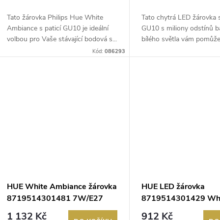
Tato žárovka Philips Hue White
Tato chytrá LED žárovka s
Ambiance s paticí GU10 je ideální
GU10 s miliony odstínů b
volbou pro Vaše stávající bodová s...
bílého světla vám pomůže 
Kód:
086293
HUE White Ambiance žárovka
HUE LED žárovka
8719514301481 7W/E27
8719514301429 Wh
550lm 2200-4500K Filament
Ambiance 7W/E27 5
1 132 Kč
912 Kč