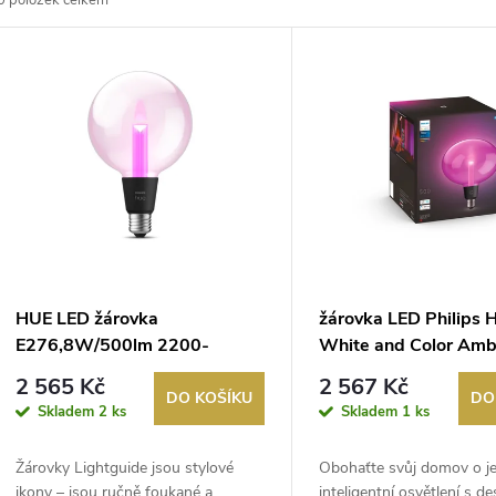
0
položek celkem
z
V
e
ý
n
p
p
s
r
p
HUE LED žárovka
žárovka LED Philips 
o
E276,8W/500lm 2200-
White and Color Amb
r
6500K+RGB PHILIPS
6,5W 500lm E27 LI
2 565 Kč
2 567 Kč
d
GUIDE ELLIPSE
DO KOŠÍKU
DO
Skladem
2 ks
Skladem
1 ks
o
u
Žárovky Lightguide jsou stylové
Obohaťte svůj domov o j
d
ikony – jsou ručně foukané a
inteligentní osvětlení s d