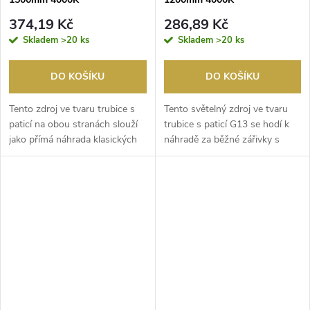
3100lm/3700lm T8/230V/
2100lm/2500lm T8/230V/
374,19 Kč
286,89 Kč
MASTER Value PHILIPS
MASTER Value PHILIPS
Skladem
>20 ks
Skladem
>20 ks
DO KOŠÍKU
DO KOŠÍKU
Tento zdroj ve tvaru trubice s ​
Tento světelný zdroj ve tvaru
paticí na obou stranách slouží
trubice s ​paticí G13 se hodí k ​
jako přímá náhrada klasických
náhradě za běžné zářivky s ​
zářivek...
označením...