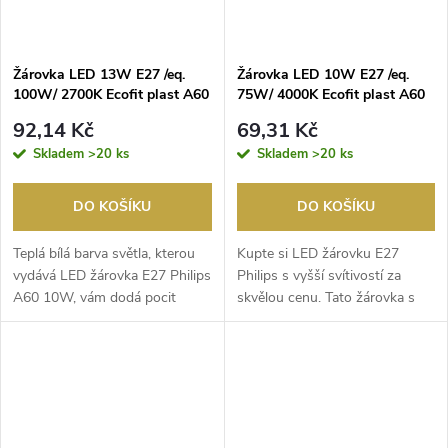
Žárovka LED 13W E27 /eq.
Žárovka LED 10W E27 /eq.
100W/ 2700K Ecofit plast A60
75W/ 4000K Ecofit plast A60
PHILIPS
PHILIPS
92,14 Kč
69,31 Kč
Skladem
>20 ks
Skladem
>20 ks
DO KOŠÍKU
DO KOŠÍKU
Teplá bílá barva světla, kterou
Kupte si LED žárovku E27
vydává LED žárovka E27 Philips
Philips s vyšší svítivostí za
A60 10W, vám dodá pocit
skvělou cenu. Tato žárovka s
útulnosti a p...
nejběžnější veli...