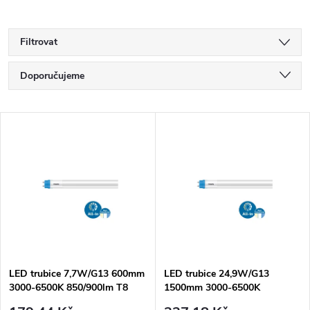
Filtrovat
Ř
Doporučujeme
a
Nejlevnější
V
Nejdražší
z
ý
Nejprodávanější
e
p
Abecedně
n
i
í
s
p
LED trubice 7,7W/G13 600mm
LED trubice 24,9W/G13
3000-6500K 850/900lm T8
1500mm 3000-6500K
p
/230V/ CorePro HO CCT
3320/3500lm T8/230V/