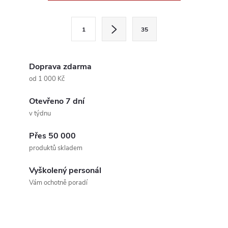
v
l
S
1
35
t
á
r
d
á
Doprava zdarma
a
n
od 1 000 Kč
k
c
Otevřeno 7 dní
o
v týdnu
í
v
á
Přes 50 000
p
produktů skladem
n
r
í
Vyškolený personál
v
Vám ochotně poradí
k
y