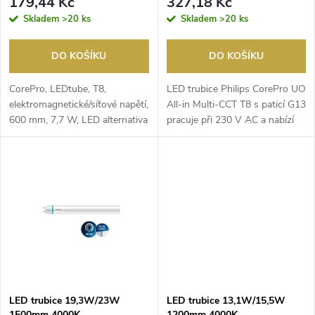
r
179,44 Kč
327,18 Kč
PHILIPS
CorePro UO PHILIPS
r
Skladem
>20 ks
Skladem
>20 ks
o
o
DO KOŠÍKU
DO KOŠÍKU
d
d
CorePro, LEDtube, T8,
LED trubice Philips CorePro UO
u
elektromagnetické/síťové napětí,
All‑in Multi‑CCT T8 s ​paticí G13
600 mm, 7,7 W, LED alternativa
pracuje při 230 V ​AC a ​nabízí
u
k 18W tl-d, 30...
mož...
k
k
t
t
ů
ů
LED trubice 19,3W/23W
LED trubice 13,1W/15,5W
1500mm 4000K
1200mm 4000K