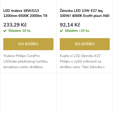
LED trubice 18W/G13
Žárovka LED 13W E27 /eq.
1200mm 6500K 2000lm T8
100W/ 4000K Ecofit plast A60
/230V/ CorePro PHILIPS
PHILIPS
233,29 Kč
92,14 Kč
Skladem
10 ks
Skladem
>20 ks
DO KOŠÍKU
DO KOŠÍKU
Trubice Philips CorePro
Kupte si LED žárovku E27
LEDtube představují rychlou
Philips s vyšší svítivostí za
asnadnou cestu skrátkou
skvělou cenu. Tato žárovka s
dobou návratnosti, jak n...
nejběžnější veli...