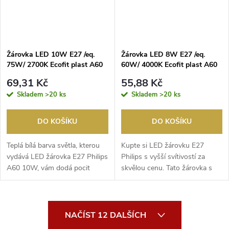
Žárovka LED 10W E27 /eq.
Žárovka LED 8W E27 /eq.
75W/ 2700K Ecofit plast A60
60W/ 4000K Ecofit plast A60
PHILIPS
PHILIPS
69,31 Kč
55,88 Kč
Skladem
>20 ks
Skladem
>20 ks
DO KOŠÍKU
DO KOŠÍKU
Teplá bílá barva světla, kterou
Kupte si LED žárovku E27
vydává LED žárovka E27 Philips
Philips s vyšší svítivostí za
A60 10W, vám dodá pocit
skvělou cenu. Tato žárovka s
útulnosti a p...
nejběžnější veli...
O
NAČÍST 12 DALŠÍCH