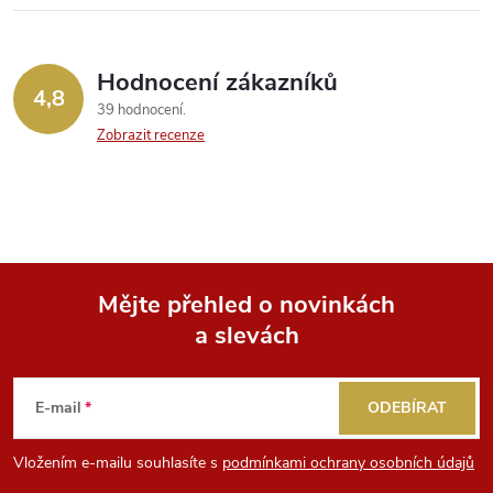
v
ý
Hodnocení zákazníků
4,8
39 hodnocení
p
Zobrazit recenze
i
s
u
Mějte přehled o novinkách
a slevách
Z
á
E-mail
ODEBÍRAT
p
Vložením e-mailu souhlasíte s
podmínkami ochrany osobních údajů