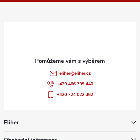
a
t
í
eliher
@
eliher.cz
+420 466 799 440
+420 724 022 362
Eliher