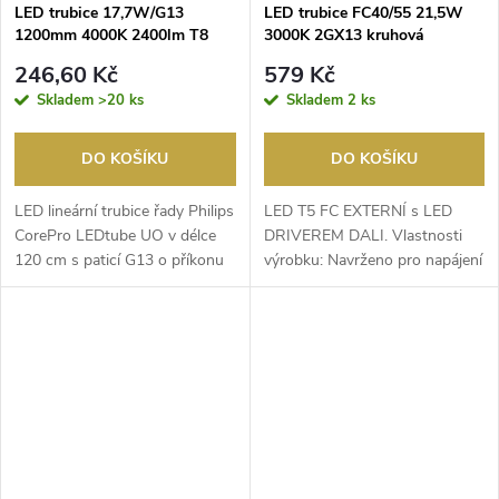
LED trubice 17,7W/G13
LED trubice FC40/55 21,5W
1200mm 4000K 2400lm T8
3000K 2GX13 kruhová
/230V/ CorePro PHILIPS
LEDVANCE
246,60 Kč
579 Kč
Skladem
>20 ks
Skladem
2 ks
DO KOŠÍKU
DO KOŠÍKU
LED lineární trubice řady Philips
LED T5 FC EXTERNÍ s ​LED
CorePro LEDtube UO v délce
DRIVEREM DALI. Vlastnosti
120 cm s paticí G13 o příkonu
výrobku: Navrženo pro napájení
17,7 W je...
pomocí LED DRIVER ...