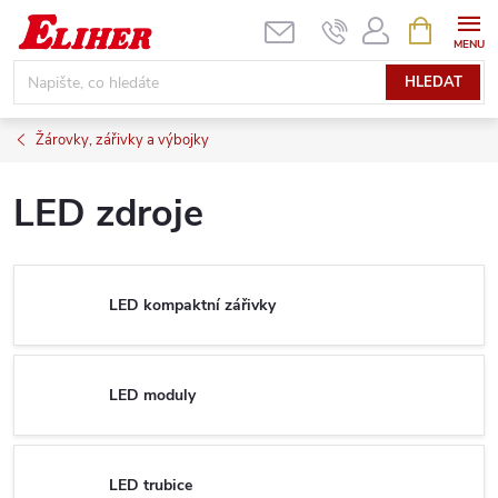
Přejít
NÁKUPNÍ
KOŠÍK
na
obsah
HLEDAT
Žárovky, zářivky a výbojky
LED zdroje
LED kompaktní zářivky
LED moduly
LED trubice