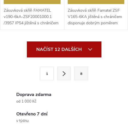
Zásuvková skříň FAMATEL
Zásuvková skříň Famatel ZSF
v190-6kA-ZSF20001000.1
V165-6KA jištěná s chráničem
/3957 IP54 jištěná s chráničem
disponuje dobrým poměrem
40/4/003, zásuvky 2x23...
cena/výkon od prov...
O
NAČÍST 12 DALŠÍCH
v
l
S
1
8
t
á
r
d
á
Doprava zdarma
a
n
od 1 000 Kč
k
c
Otevřeno 7 dní
o
v týdnu
í
v