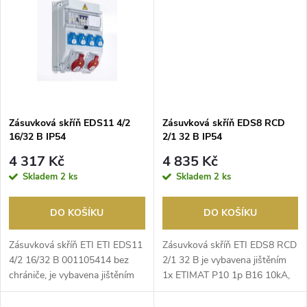
t
t
ů
ů
Zásuvková skříň EDS11 4/2
Zásuvková skříň EDS8 RCD
16/32 B IP54
2/1 32 B IP54
4 317 Kč
4 835 Kč
Skladem
2 ks
Skladem
2 ks
DO KOŠÍKU
DO KOŠÍKU
Zásuvková skříň ETI ETI EDS11
Zásuvková skříň ETI EDS8 RCD
4/2 16/32 B 001105414 bez
2/1 32 B je vybavena jištěním
chrániče, je vybavena jištěním
1x ETIMAT P10 1p B16 10kA,
1x ETIMAT P10...
1x ETIMAT P10 ...