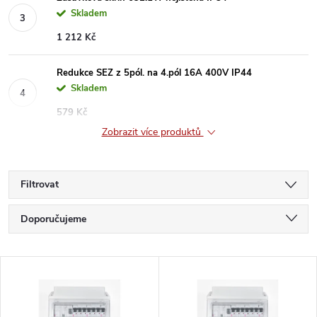
Skladem
1 212 Kč
Redukce SEZ z 5pól. na 4.pól 16A 400V IP44
Skladem
579 Kč
Zobrazit více produktů
Filtrovat
Ř
Doporučujeme
a
Nejlevnější
V
Nejdražší
z
ý
Nejprodávanější