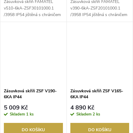
Zásuvková skříň FAMATEL
Zásuvková skříň FAMATEL
v510-6kA-ZSF30101000.1
v390-6kA-ZSF20101000.1
/3958 IP54 jištěná s chráničem
/3958 IP54 jištěná s chráničem
40/4/003 (ekonomická v...
40/4/003 (ekonomická v...
Zásuvková skříň ZSF V190-
Zásuvková skříň ZSF V165-
6KA IP44
6KA IP44
5 009 Kč
4 890 Kč
Skladem
1 ks
Skladem
2 ks
DO KOŠÍKU
DO KOŠÍKU