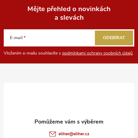
Mějte přehled o novinkách
a slevách
Z
á
E-mail
ODEBÍRAT
p
Vložením e-mailu souhlasíte s
podmínkami ochrany osobních údajů
a
t
í
eliher
@
eliher.cz