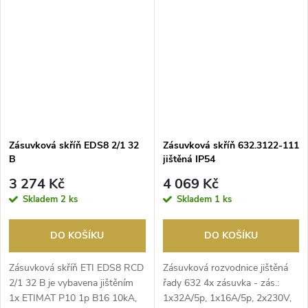
Zásuvková skříň EDS8 2/1 32
Zásuvková skříň 632.3122-111
B
jištěná IP54
3 274 Kč
4 069 Kč
Skladem
2 ks
Skladem
1 ks
DO KOŠÍKU
DO KOŠÍKU
Zásuvková skříň ETI EDS8 RCD
Zásuvková rozvodnice jištěná
2/1 32 B je vybavena jištěním
řady 632 4x zásuvka - zás.:
1x ETIMAT P10 1p B16 10kA,
1x32A/5p, 1x16A/5p, 2x230V,