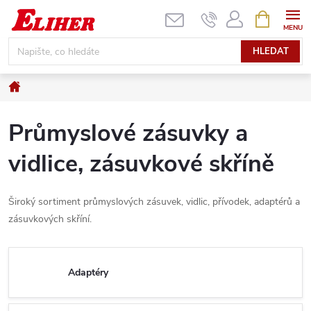
Přejít
NÁKUPNÍ
KOŠÍK
na
obsah
HLEDAT
Domů
Průmyslové zásuvky a
vidlice, zásuvkové skříně
Široký sortiment průmyslových zásuvek, vidlic, přívodek, adaptérů a
zásuvkových skříní.
Adaptéry