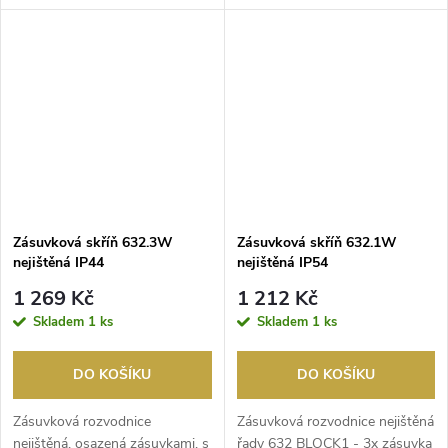
1x ETIMAT P10 ...
jištění: 1xC25/...
Zásuvková skříň 632.3W
Zásuvková skříň 632.1W
nejištěná IP44
nejištěná IP54
1 269 Kč
1 212 Kč
Skladem
1 ks
Skladem
1 ks
DO KOŠÍKU
DO KOŠÍKU
Zásuvková rozvodnice
Zásuvková rozvodnice nejištěná
nejištěná, osazená zásuvkami, s
řady 632 BLOCK1 - 3x zásuvka