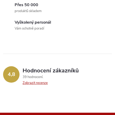
á
Přes 50 000
p
produktů skladem
n
r
í
Vyškolený personál
v
Vám ochotně poradí
k
y
v
ý
Hodnocení zákazníků
4,8
39 hodnocení
p
Zobrazit recenze
i
s
u