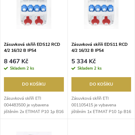
e
p
Abecedně
n
i
í
s
p
Zásuvková skříň EDS12 RCD
Zásuvková skříň EDS11 RCD
4/2 16/32 B IP54
4/2 16/32 B IP54
p
r
8 467 Kč
5 334 Kč
r
Skladem
2 ks
Skladem
2 ks
o
o
DO KOŠÍKU
DO KOŠÍKU
d
d
Zásuvková skříň ETI
Zásuvková skříň ETI
u
004483500 je vybavena
001105415 je vybavena
jištěním 2x ETIMAT P10 1p B16
jištěním 1x ETIMAT P10 1p B16
u
10kA, 1x ETIMAT P10 3p B16
10kA, 1x ETIMAT P10 3p B16
k
1...
1...
k