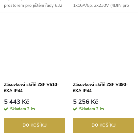
prostorem pro jištění řady 632
1x16A/5p, 2x230V (4DIN pro
BLOCK1 - 3x zásu...
jištění).
Zásuvková skříň ZSF V510-
Zásuvková skříň ZSF V390-
6KA IP44
6KA IP44
5 443 Kč
5 256 Kč
Skladem
2 ks
Skladem
2 ks
DO KOŠÍKU
DO KOŠÍKU