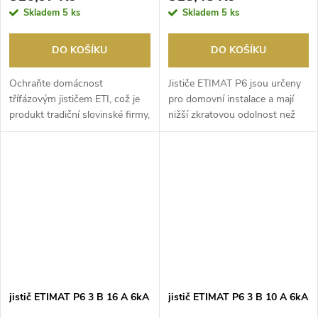
Skladem
5 ks
Skladem
5 ks
DO KOŠÍKU
DO KOŠÍKU
Ochraňte domácnost
Jističe ETIMAT P6 jsou určeny
třífázovým jističem ETI, což je
pro domovní instalace a mají
produkt tradiční slovinské firmy,
nižší zkratovou odolnost než
který vyniká vy...
jističe řady...
jistič ETIMAT P6 3 B 16 A 6kA
jistič ETIMAT P6 3 B 10 A 6kA