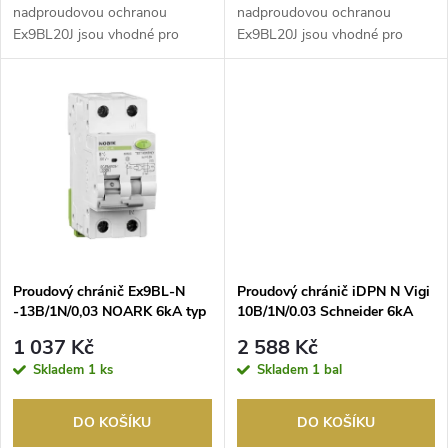
d
u
nadproudovou ochranou
nadproudovou ochranou
Ex9BL20J jsou vhodné pro
Ex9BL20J jsou vhodné pro
u
domovní aplikace. Díky šířce ​p...
domovní aplikace. Díky šířce ​p...
k
k
t
t
ů
ů
Proudový chránič Ex9BL-N
Proudový chránič iDPN N Vigi
-13B/1N/0,03 NOARK 6kA typ
10B/1N/0.03 Schneider 6kA
A
/AKCE 2+1 zdarma/ typ A
1 037 Kč
2 588 Kč
Skladem
1 ks
Skladem
1 bal
DO KOŠÍKU
DO KOŠÍKU