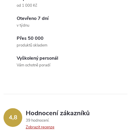
a
n
od 1 000 Kč
k
c
Otevřeno 7 dní
o
v týdnu
í
v
á
Přes 50 000
p
produktů skladem
n
r
í
Vyškolený personál
v
Vám ochotně poradí
k
y
v
ý
Hodnocení zákazníků
4,8
39 hodnocení
p
Zobrazit recenze