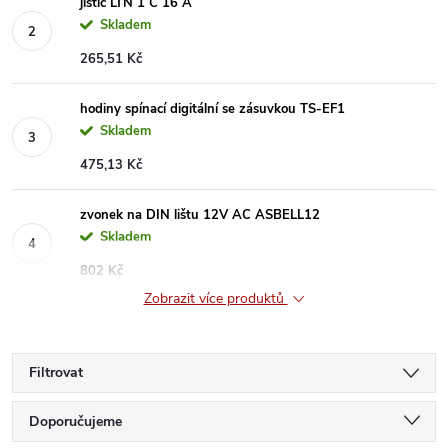
jistič LTN 1 C 16 A
Skladem
265,51 Kč
hodiny spínací digitální se zásuvkou TS-EF1
Skladem
475,13 Kč
zvonek na DIN lištu 12V AC ASBELL12
Skladem
802 Kč
Zobrazit více produktů
Filtrovat
Ř
Doporučujeme