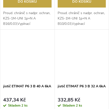
DO KOŠÍKU
DO KOŠÍKU
Proud. chránič s ​nadpr. ochran,
Proud. chránič s ​nadpr. ochran,
KZS-1M-UNI 1p+N A ​
KZS-1M-UNI 1p+N A ​
B16/0.03,Vypínací
B10/0.03,Vypínací
charakteristika: B, Počet pólů...
charakteristika: B, Počet pólů...
jistič ETIMAT P6 3 B 40 A 6kA
jistič ETIMAT P6 3 B 32 A 6kA
437,34 Kč
332,85 Kč
Skladem
2 ks
Skladem
2 ks