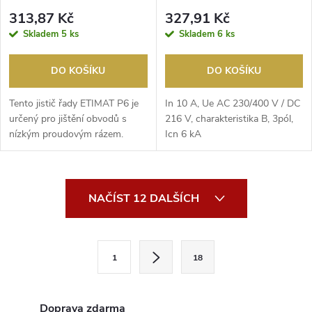
313,87 Kč
327,91 Kč
Skladem
5 ks
Skladem
6 ks
DO KOŠÍKU
DO KOŠÍKU
Tento jistič řady ETIMAT P6 je
In 10 A, Ue AC 230/400 V / DC
určený pro jištění obvodů s
216 V, charakteristika B, 3pól,
nízkým proudovým rázem.
Icn 6 kA
O
NAČÍST 12 DALŠÍCH
v
l
S
1
18
t
á
r
d
á
Doprava zdarma