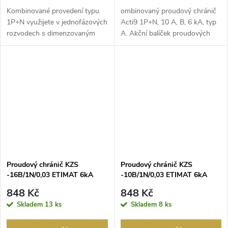
Kombinované provedení typu
ombinovaný proudový chránič
1P+N využijete v ​jednofázových
Acti9 1P+N, 10 A, B, 6 kA, typ
rozvodech s ​dimenzovaným
A. Akční balíček proudových
napětím 230 V a...
chráničů s ji...
Proudový chránič KZS
Proudový chránič KZS
-16B/1N/0,03 ETIMAT 6kA
-10B/1N/0,03 ETIMAT 6kA
1modul typ A
1modul typ A
848 Kč
848 Kč
Skladem
13 ks
Skladem
8 ks