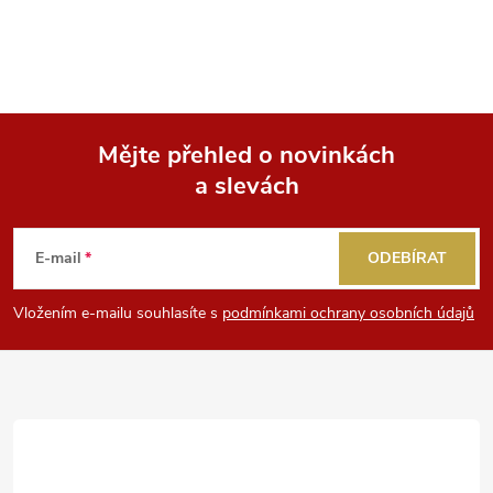
i
s
u
Mějte přehled o novinkách
a slevách
Z
á
E-mail
ODEBÍRAT
p
Vložením e-mailu souhlasíte s
podmínkami ochrany osobních údajů
a
t
í