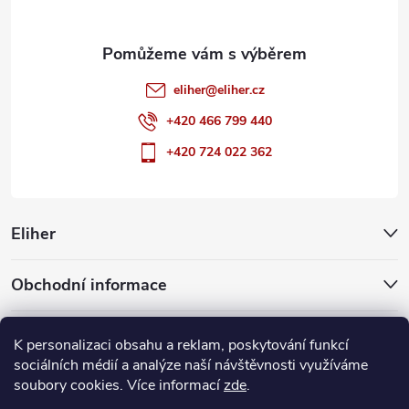
eliher
@
eliher.cz
+420 466 799 440
+420 724 022 362
Eliher
Obchodní informace
Partnerské weby
K personalizaci obsahu a reklam, poskytování funkcí
sociálních médií a analýze naší návštěvnosti využíváme
soubory cookies. Více informací
zde
.
Copyright 2026
Eliher
. Všechna práva vyhrazena.
Upravit nastavení