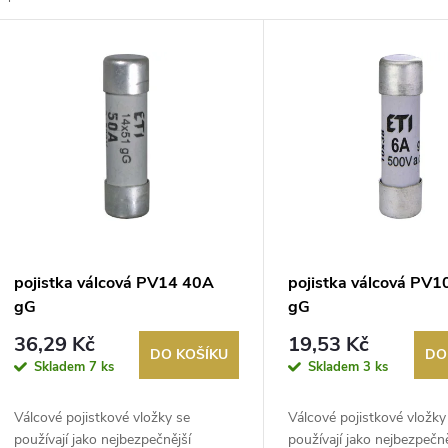
z
V
e
ý
n
p
p
s
r
p
pojistka válcová PV14 40A
pojistka válcová PV
o
gG
gG
r
36,29 Kč
19,53 Kč
d
DO KOŠÍKU
DO
Skladem
7 ks
Skladem
3 ks
o
u
Válcové pojistkové vložky se
Válcové pojistkové vložky
d
používají jako nejbezpečnější
používají jako nejbezpečně