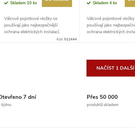
Skladem
10 ks
Skladem
4 ks
Válcové pojistkové vložky se
Válcové pojistkové vložky
používají jako nejbezpečnější
používají jako nejbezpečně
ochrana elektrických instalací,
ochrana elektrických insta
řídicích...
řídicích...
Kód:
012444
O
NAČÍST 1 DALŠ
v
Otevřeno 7 dní
Přes 50 000
á
 týdnu
produktů skladem
d
a