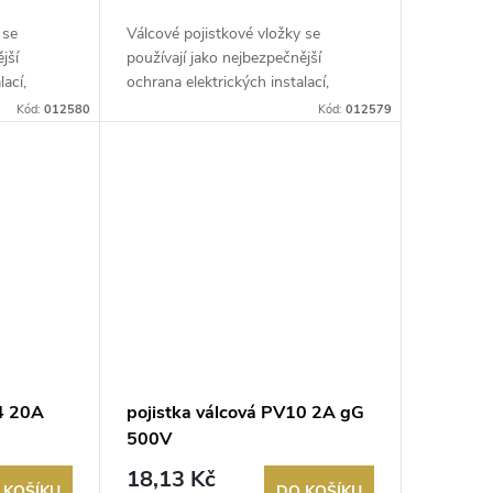
 se
Válcové pojistkové vložky se
jší
používají jako nejbezpečnější
lací,
ochrana elektrických instalací,
řídicích...
Kód:
012580
Kód:
012579
14 20A
pojistka válcová PV10 2A gG
500V
18,13 Kč
 KOŠÍKU
DO KOŠÍKU