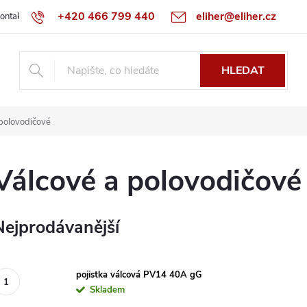
+420 466 799 440
eliher@eliher.cz
ontakt
Obchodní podmínky
Reklamační řád
Specialista na Bo
HLEDAT
 polovodičové
Válcové a polovodičové
Nejprodávanější
pojistka válcová PV14 40A gG
Skladem