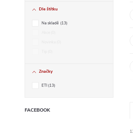
r
Dle štítku
a
Na skladě
13
n
Akce
0
Novinka
0
n
Tip
0
í
Značky
p
ETI
13
a
n
FACEBOOK
e
1