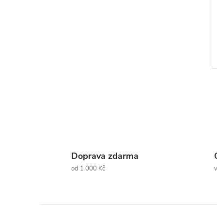
l
Doprava zdarma
od 1 000 Kč
v