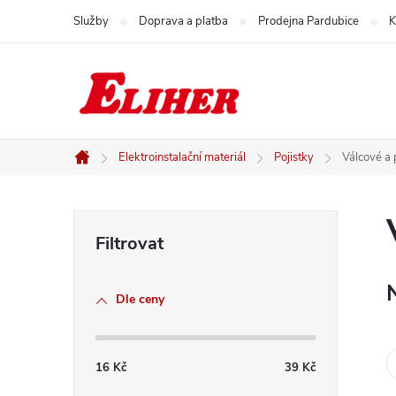
Přejít
Služby
Doprava a platba
Prodejna Pardubice
K
na
obsah
Elektroinstalační materiál
Pojistky
Válcové a
Domů
P
o
Dle ceny
s
t
16
Kč
39
Kč