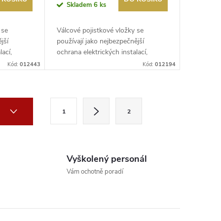
Skladem
6 ks
 se
Válcové pojistkové vložky se
jší
používají jako nejbezpečnější
lací,
ochrana elektrických instalací,
řídicích...
Kód:
012443
Kód:
012194
S
Í
1
2
t
r
á
Vyškolený personál
n
Vám ochotně poradí
k
o
v