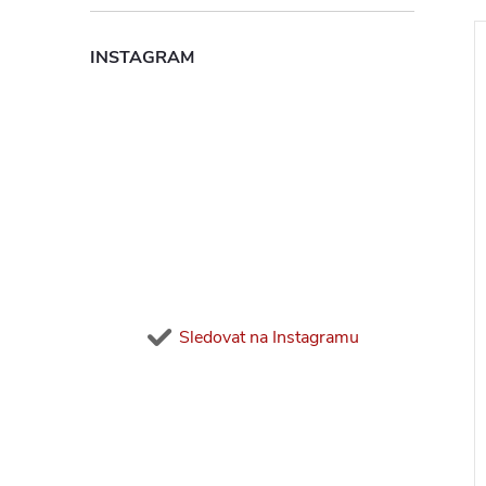
l
INSTAGRAM
í
i
Sledovat na Instagramu