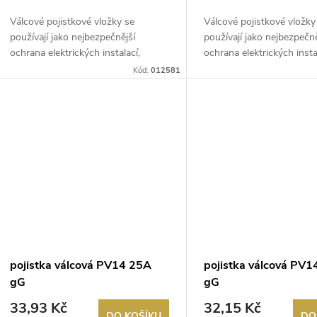
Válcové pojistkové vložky se
Válcové pojistkové vložky
používají jako nejbezpečnější
používají jako nejbezpečně
ochrana elektrických instalací,
ochrana elektrických insta
řídicích...
řídicích...
Kód:
012581
pojistka válcová PV14 25A
pojistka válcová PV
gG
gG
33,93 Kč
32,15 Kč
DO KOŠÍKU
DO