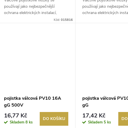
Válcové pojistkové vložky se
Válcové pojistkové vložky
používají jako nejbezpečnější
používají jako nejbezpečně
ochrana elektrických instalací,
ochrana elektrických insta
řídicích...
řídicích...
Kód:
015816
pojistka válcová PV10 16A
pojistka válcová PV
gG 500V
gG
16,77 Kč
17,42 Kč
DO KOŠÍKU
DO
Skladem
8 ks
Skladem
5 ks