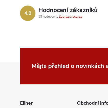
Hodnocení zákazníků
í
4,8
39 hodnocení
Zobrazit recenze
r
Z
Mějte přehled o novinkách
á
p
i
a
Eliher
Obchodní inf