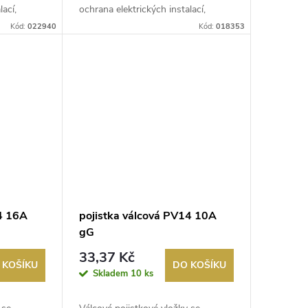
lací,
ochrana elektrických instalací,
řídicích...
Kód:
022940
Kód:
018353
14 16A
pojistka válcová PV14 10A
gG
33,37 Kč
 KOŠÍKU
DO KOŠÍKU
Skladem
10 ks