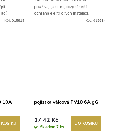
 se
Válcové pojistkové vložky se
jší
používají jako nejbezpečnější
lací,
ochrana elektrických instalací,
řídicích ...
Kód:
015815
Kód:
015814
10 10A
pojistka válcová PV10 6A gG
17,42 Kč
 KOŠÍKU
DO KOŠÍKU
Skladem
7 ks