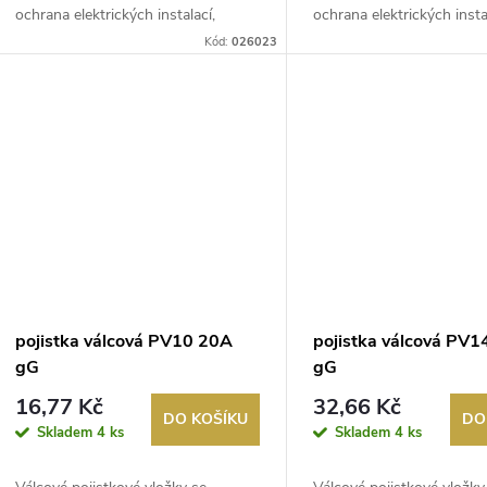
k
ochrana elektrických instalací,
ochrana elektrických insta
u
řídicích ...
řídicích...
Kód:
026023
t
k
ů
t
ů
pojistka válcová PV10 20A
pojistka válcová PV
gG
gG
16,77 Kč
32,66 Kč
DO KOŠÍKU
DO
Skladem
4 ks
Skladem
4 ks