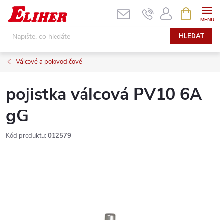
Přejít
NÁKUPNÍ
KOŠÍK
na
obsah
HLEDAT
Válcové a polovodičové
pojistka válcová PV10 6A
gG
Kód produktu:
012579