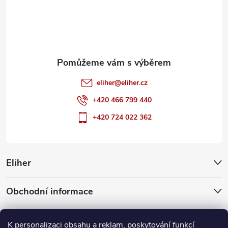
t
í
eliher
@
eliher.cz
+420 466 799 440
+420 724 022 362
Eliher
Obchodní informace
Partnerské weby
K personalizaci obsahu a reklam, poskytování funkcí