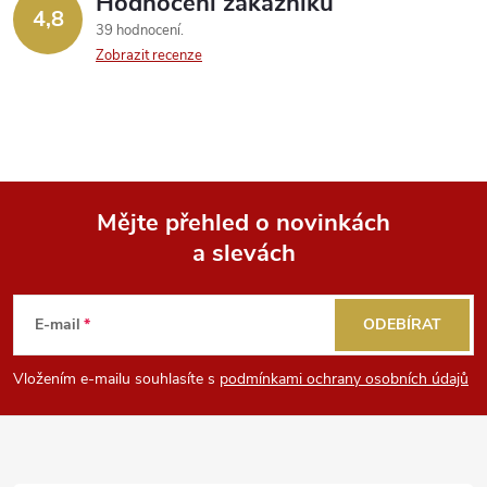
Hodnocení zákazníků
4,8
39 hodnocení
Zobrazit recenze
Mějte přehled o novinkách
a slevách
Z
á
E-mail
ODEBÍRAT
p
Vložením e-mailu souhlasíte s
podmínkami ochrany osobních údajů
a