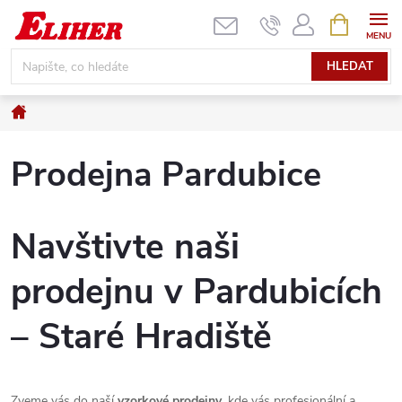
Přejít
NÁKUPNÍ
KOŠÍK
na
obsah
HLEDAT
Domů
Prodejna Pardubice
Navštivte naši
prodejnu v Pardubicích
– Staré Hradiště
Zveme vás do naší
vzorkové prodejny
, kde vás profesionální a