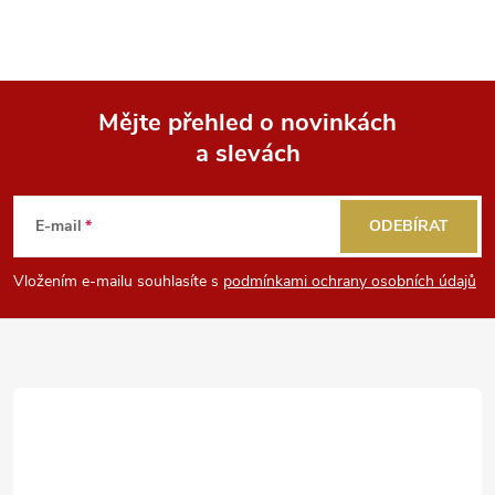
Mějte přehled o novinkách
a slevách
Z
á
E-mail
ODEBÍRAT
p
Vložením e-mailu souhlasíte s
podmínkami ochrany osobních údajů
a
t
í