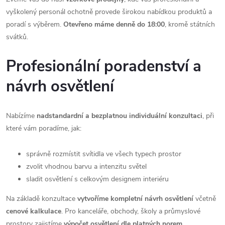
vyškolený personál ochotně provede širokou nabídkou produktů a
poradí s výběrem.
Otevřeno máme denně do 18:00
, kromě státních
svátků.
Profesionální poradenství a
návrh osvětlení
Nabízíme
nadstandardní a bezplatnou individuální konzultaci
, při
které vám poradíme, jak:
správně rozmístit svítidla ve všech typech prostor
zvolit vhodnou barvu a intenzitu světel
sladit osvětlení s celkovým designem interiéru
Na základě konzultace
vytvoříme kompletní návrh osvětlení
včetně
cenové kalkulace
. Pro kanceláře, obchody, školy a průmyslové
prostory zajistíme
výpočet osvětlení dle platných norem
.