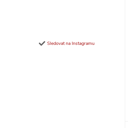
í
i
Sledovat na Instagramu