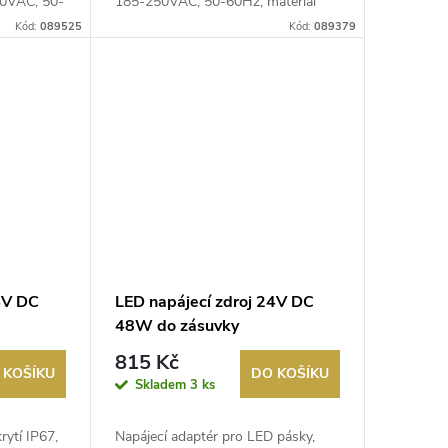
50VAC, 50-
185-250VAC, 50-60Hz, materiál
krytu: hl...
Kód:
089525
Kód:
089379
4V DC
LED napájecí zdroj 24V DC
48W do zásuvky
815 Kč
 KOŠÍKU
DO KOŠÍKU
Skladem
3 ks
rytí IP67,
Napájecí adaptér pro LED pásky,