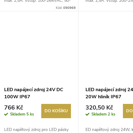
max. 2,5A. Vstup: 100-264VAC, 50-
max. 2,5A. Vstup: 200-2
60...
60H...
Kód:
090969
LED napájecí zdroj 24V DC
LED napájecí zdroj 2
100W IP67
20W hliník IP67
766 Kč
320,50 Kč
DO KOŠÍKU
DO
Skladem
5 ks
Skladem
2 ks
LED napěťový zdroj pro LED pásky
ED napěťový zdroj 24W, k