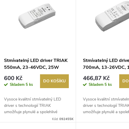
ý
n
p
p
s
r
p
Stmívatelný LED driver TRIAK
Stmívatelný LED driv
o
550mA, 23-46VDC, 25W
700mA, 13-26VDC,
r
600 Kč
466,87 Kč
d
DO KOŠÍKU
DO
Skladem
5 ks
Skladem
5 ks
o
u
Vysoce kvalitní stmívatelný LED
Vysoce kvalitní stmívate
d
driver s technologií TRIAK
driver s technologií TRIA
k
umožňuje plynulé a spolehlivé
umožňuje plynulé a spoleh
u
stmívání LE...
stmívání LE...
Kód:
092455K
t