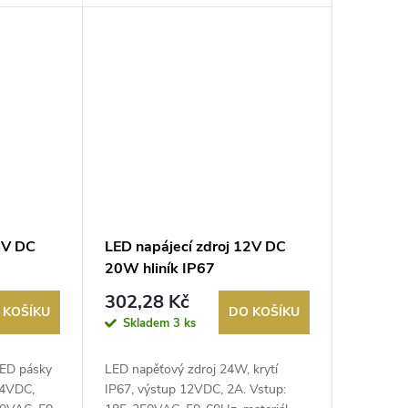
4V DC
LED napájecí zdroj 12V DC
20W hliník IP67
302,28 Kč
 KOŠÍKU
DO KOŠÍKU
Skladem
3 ks
LED pásky
LED napěťový zdroj 24W, krytí
24VDC,
IP67, výstup 12VDC, 2A. Vstup: