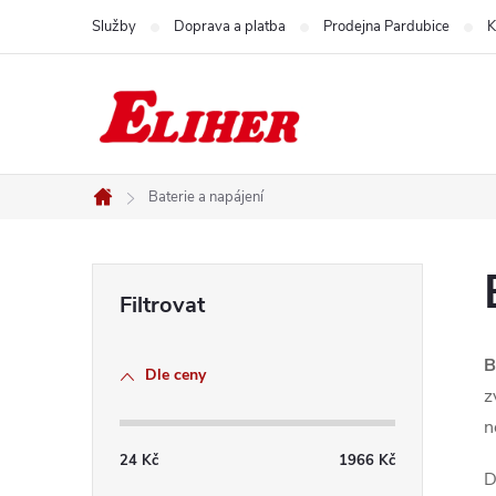
Přejít
Služby
Doprava a platba
Prodejna Pardubice
K
na
obsah
Baterie a napájení
Domů
P
o
B
Dle ceny
s
z
n
t
24
Kč
1966
Kč
D