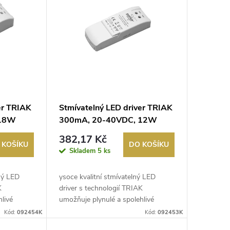
er TRIAK
Stmívatelný LED driver TRIAK
 18W
300mA, 20-40VDC, 12W
382,17 Kč
 KOŠÍKU
DO KOŠÍKU
Skladem
5 ks
lný LED
ysoce kvalitní stmívatelný LED
K
driver s technologií TRIAK
livé
umožňuje plynulé a spolehlivé
stmívání LED...
Kód:
092454K
Kód:
092453K