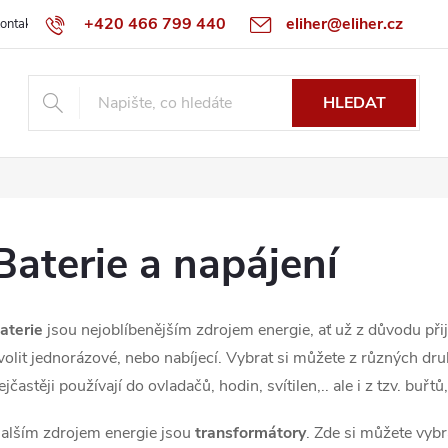
+420 466 799 440
eliher@eliher.cz
ontakt
Obchodní podmínky
Reklamační řád
Specialista na Bo
HLEDAT
Baterie a napájení
aterie
jsou nejoblíbenějším zdrojem energie, ať už z důvodu přij
volit jednorázové, nebo nabíjecí. Vybrat si můžete z různých d
ejčastěji používají do ovladačů, hodin, svítilen,.. ale i z tzv. buřtů
alším zdrojem energie jsou
transformátory
. Zde si můžete vybr