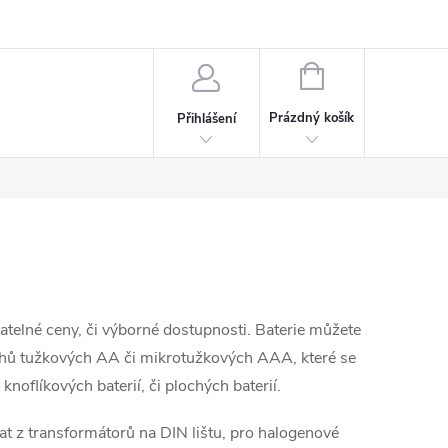
rdeaux
Kariéra
NÁKUPNÍ
KOŠÍK
Prázdný košík
Přihlášení
atelné ceny, či výborné dostupnosti. Baterie můžete
ruhů tužkových AA či mikrotužkových AAA, které se
, knoflíkových baterií, či plochých baterií.
at z transformátorů na DIN lištu, pro halogenové