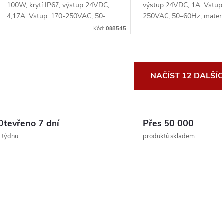
100W, krytí IP67, výstup 24VDC,
výstup 24VDC, 1A. Vstup
4,17A. Vstup: 170-250VAC, 50-
250VAC, 50–60Hz, materiá
60Hz, ...
hli...
Kód:
088545
O
NAČÍST 12 DALŠÍ
v
Otevřeno 7 dní
Přes 50 000
á
 týdnu
produktů skladem
d
a
c