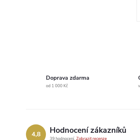
l
Doprava zdarma
od 1 000 Kč
v
Hodnocení zákazníků
í
4,8
39 hodnocení
Zobrazit recenze