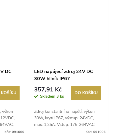
2V DC
LED napájecí zdroj 24V DC
30W hliník IP67
357,91 Kč
 KOŠÍKU
DO KOŠÍKU
Skladem
3 ks
, výkon
Zdroj konstantního napětí, výkon
: 12VDC,
30W, krytí IP67, výstup: 24VDC,
264VAC,
max. 1,25A. Vstup: 175-264VAC,
50-6...
Kód:
091060
Kód:
091006