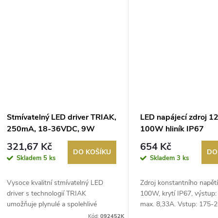
k
ů
t
ů
Stmívatelný LED driver TRIAK,
LED napájecí zdroj 1
250mA, 18-36VDC, 9W
100W hliník IP67
321,67 Kč
654 Kč
DO KOŠÍKU
DO
Skladem
5 ks
Skladem
3 ks
Vysoce kvalitní stmívatelný LED
Zdroj konstantního napětí
driver s technologií TRIAK
100W, krytí IP67, výstup
umožňuje plynulé a spolehlivé
max. 8,33A. Vstup: 175-
stmívání LE...
50-...
Kód:
092452K