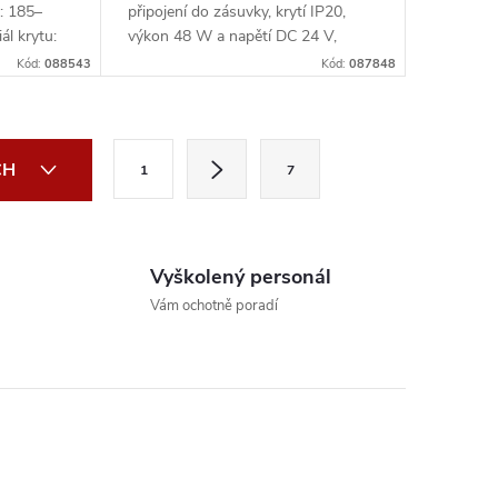
: 185–
připojení do zásuvky, krytí IP20,
l krytu:
výkon 48 W a napětí DC 24 V,
McLED
Kód:
088543
Kód:
087848
S
CH
1
7
t
r
á
Vyškolený personál
n
Vám ochotně poradí
k
o
v
á
n