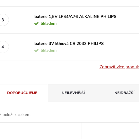
baterie 1,5V LR44/A76 ALKALINE PHILIPS
Skladem
baterie 3V lithiová CR 2032 PHILIPS
Skladem
Zobrazit více produ
Ř
DOPORUČUJEME
NEJLEVNĚJŠÍ
NEJDRAŽŠÍ
a
8
položek celkem
z
V
e