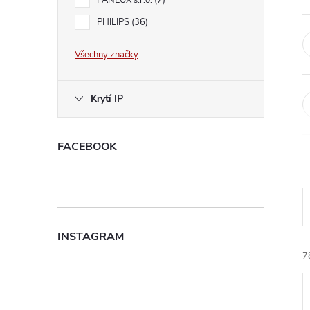
l
PANLUX s.r.o.
7
PHILIPS
36
Všechny značky
Krytí IP
FACEBOOK
INSTAGRAM
7