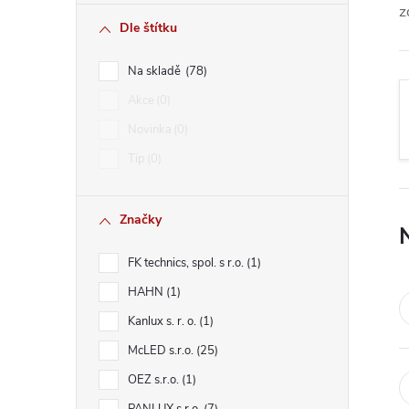
r
z
Dle štítku
a
Na skladě
78
n
Akce
0
Novinka
0
n
Tip
0
í
Značky
p
FK technics, spol. s r.o.
1
a
HAHN
1
n
Kanlux s. r. o.
1
McLED s.r.o.
25
e
OEZ s.r.o.
1