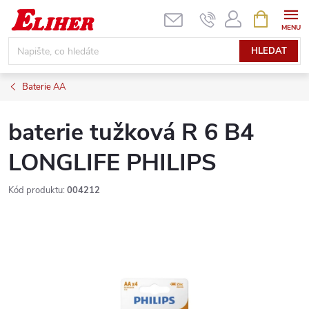
Přejít
NÁKUPNÍ
KOŠÍK
na
obsah
HLEDAT
Baterie AA
baterie tužková R 6 B4
LONGLIFE PHILIPS
Kód produktu:
004212