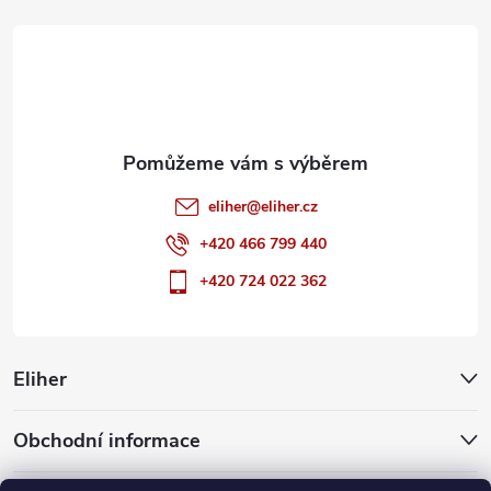
t
í
eliher
@
eliher.cz
+420 466 799 440
+420 724 022 362
Eliher
Obchodní informace