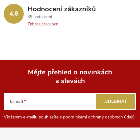
Hodnocení zákazníků
4,8
39 hodnocení
Zobrazit recenze
Mějte přehled o novinkách
a slevách
Z
á
E-mail
ODEBÍRAT
p
Vložením e-mailu souhlasíte s
podmínkami ochrany osobních údajů
a