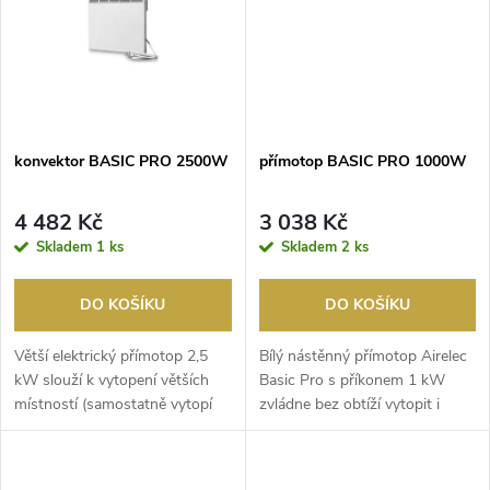
t
ů
ů
konvektor BASIC PRO 2500W
přímotop BASIC PRO 1000W
4 482 Kč
3 038 Kč
Skladem
1 ks
Skladem
2 ks
DO KOŠÍKU
DO KOŠÍKU
Větší elektrický přímotop 2,5
Bílý nástěnný přímotop Airelec
kW slouží k vytopení větších
Basic Pro s příkonem 1 kW
místností (samostatně vytopí
zvládne bez obtíží vytopit i
cca 90 m3). ...
místnosti o ve...