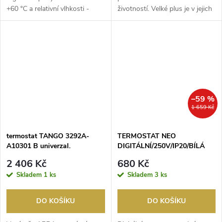
+60 °C a relativní vlhkosti -
životností. Velké plus je v jejich
rozsah 5...
jednoduchém...
–59 %
1 659 Kč
termostat TANGO 3292A-
TERMOSTAT NEO
A10301 B univerzal.
DIGITÁLNÍ/250V/IP20/BÍLÁ
programovatelný
2 406 Kč
680 Kč
Skladem
1 ks
Skladem
3 ks
DO KOŠÍKU
DO KOŠÍKU