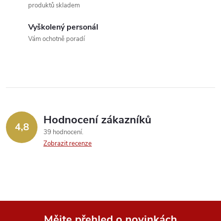
p
produktů skladem
n
r
í
Vyškolený personál
v
Vám ochotně poradí
k
y
v
ý
Hodnocení zákazníků
4,8
39 hodnocení
p
Zobrazit recenze
i
s
u
Mějte přehled o novinkách