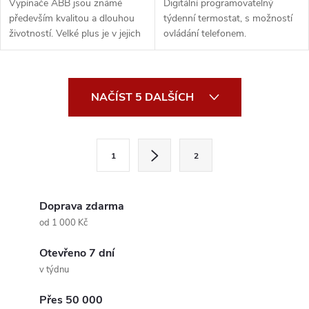
Vypínače ABB jsou známé
Digitální programovatelný
především kvalitou a dlouhou
týdenní termostat, s možností
životností. Velké plus je v jejich
ovládání telefonem.
jednoduchém...
O
NAČÍST 5 DALŠÍCH
v
l
S
1
2
t
á
r
d
á
Doprava zdarma
a
n
od 1 000 Kč
k
c
Otevřeno 7 dní
o
v týdnu
í
v
á
Přes 50 000