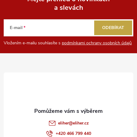
a slevách
Z
á
E-mail
ODEBÍRAT
p
Vložením e-mailu souhlasíte s
podmínkami ochrany osobních údajů
a
t
í
eliher
@
eliher.cz
+420 466 799 440