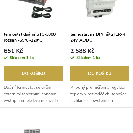
p
n
i
í
s
p
termostat duální STC-3008,
termostat na DIN lištuTER-4
rozsah -55°C~120°C
24V AC/DC
p
r
651 Kč
2 588 Kč
r
Skladem
1 ks
Skladem
1 ks
o
o
DO KOŠÍKU
DO KOŠÍKU
d
d
Duální termostat se dvěmi
Vhodný pro měření a regulaci
u
externími teplotními sondami i
teploty v rozvaděčích, topných
výstupními relé.Dva nezávislé
a chladicích systémech,
u
regulátory te...
motorech, kapali...
k
k
t