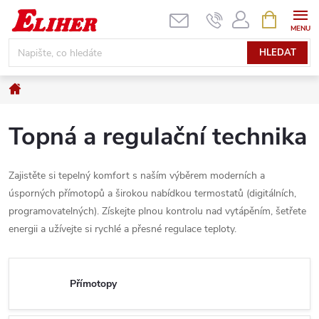
Přejít
NÁKUPNÍ
KOŠÍK
na
obsah
HLEDAT
Domů
Topná a regulační technika
Zajistěte si tepelný komfort s naším výběrem moderních a
úsporných přímotopů a širokou nabídkou termostatů (digitálních,
programovatelných). Získejte plnou kontrolu nad vytápěním, šetřete
energii a užívejte si rychlé a přesné regulace teploty.
Přímotopy