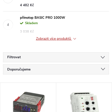
4 482 Kč
přímotop BASIC PRO 1000W
Skladem
3 038 Kč
Zobrazit více produktů
Filtrovat
Ř
Doporučujeme
a
Nejlevnější
V
Nejdražší
z
ý
Nejprodávanější
e
Abecedně