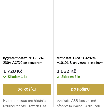
na zateplení ...
zateplení d...
hygrotermostat RHT-1 24-
termostat TANGO 3292A-
230V AC/DC se senzorem
A10101 B univerzal s otočným
ovládání
1 720 Kč
1 062 Kč
Skladem
1 ks
Skladem
2 ks
DO KOŠÍKU
DO KOŠÍKU
Hygrotermostat pro hlídání a
Vypínače ABB jsou známé
regulaci teploty - rozsah 0 až
především kvalitou a dlouhou