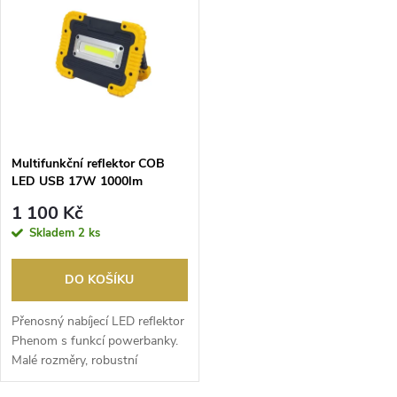
t
t
ů
ů
Multifunkční reflektor COB
LED USB 17W 1000lm
4400mAh AKU Li-on žlutá/
1 100 Kč
černá
Skladem
2 ks
DO KOŠÍKU
Přenosný nabíjecí LED reflektor
Phenom s funkcí powerbanky.
Malé rozměry, robustní
provedení, gumové...