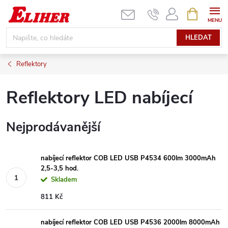
Přejít
NÁKUPNÍ
KOŠÍK
na
obsah
HLEDAT
Reflektory
Reflektory LED nabíjecí
Nejprodávanější
nabíjecí reflektor COB LED USB P4534 600lm 3000mAh
2,5-3,5 hod.
Skladem
811 Kč
nabíjecí reflektor COB LED USB P4536 2000lm 8000mAh