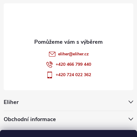
t
í
eliher
@
eliher.cz
+420 466 799 440
+420 724 022 362
Eliher
Obchodní informace
Partnerské weby