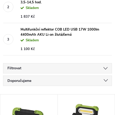
3,5-14,5 hod.
Skladem
1 837 Kč
Multifunkční reflektor COB LED USB 17W 1000lm
4400mAh AKU Li-on žlutá/černá
Skladem
1 100 Kč
Filtrovat
Ř
Doporučujeme
a
Nejlevnější
V
Nejdražší
z
ý
Nejprodávanější