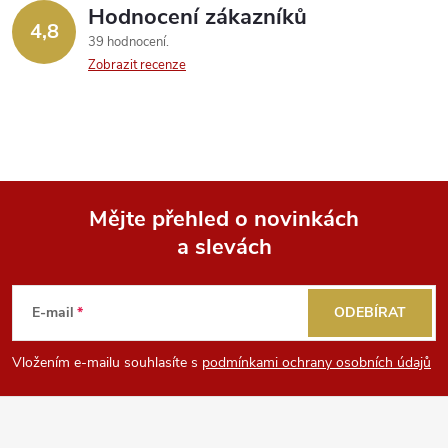
Hodnocení zákazníků
k
4,8
39 hodnocení
y
Zobrazit recenze
v
ý
p
Mějte přehled o novinkách
i
a slevách
Z
s
á
u
E-mail
ODEBÍRAT
p
Vložením e-mailu souhlasíte s
podmínkami ochrany osobních údajů
a