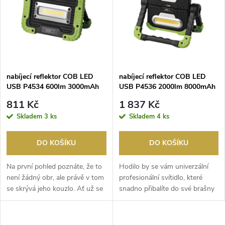
e
p
Abecedně
n
i
í
s
p
nabíjecí reflektor COB LED
nabíjecí reflektor COB LED
USB P4534 600lm 3000mAh
USB P4536 2000lm 8000mAh
p
2,5-3,5 hod.
3,5-14,5 hod.
r
811 Kč
1 837 Kč
r
Skladem
3 ks
Skladem
4 ks
o
o
DO KOŠÍKU
DO KOŠÍKU
d
d
Na první pohled poznáte, že to
Hodilo by se vám univerzální
u
není žádný obr, ale právě v tom
profesionální svítidlo, které
se skrývá jeho kouzlo. Ať už se
snadno přibalíte do své brašny
u
doslo...
k pracovní...
k
k