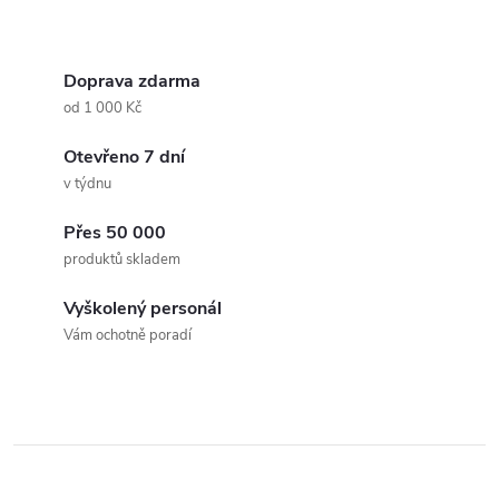
O
v
Doprava zdarma
od 1 000 Kč
l
Otevřeno 7 dní
á
v týdnu
d
Přes 50 000
a
produktů skladem
c
Vyškolený personál
Vám ochotně poradí
í
p
r
v