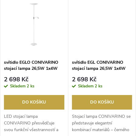
k
t
t
ů
ů
svítidlo EGLO CONIVARINO
svítidlo EGL CONIVARINO
stojací lampa 26,5W 1x4W
stojací lampa 26,5W 1x4W
3150lm 2700K bílá, zlatá
3150lm 2700K kartáčovaná
2 698 Kč
2 698 Kč
mosaz/černá
Skladem
2 ks
Skladem
2 ks
DO KOŠÍKU
DO KOŠÍKU
LED stojací lampa
Stojací lampa CONIVARINO se
CONIVARINO přesvědčuje
představuje elegantní
svou funkční všestranností a
kombinací materiálů – černého