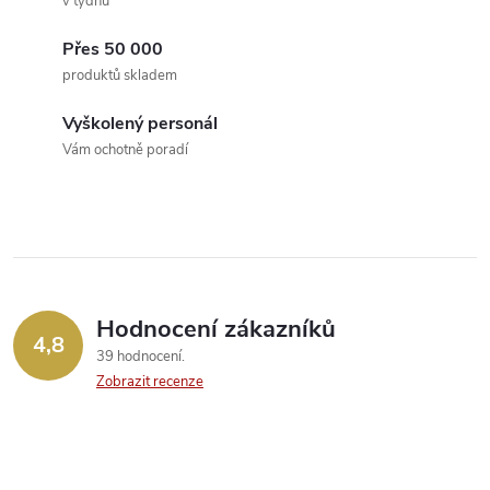
v týdnu
í
v
á
Přes 50 000
p
produktů skladem
n
r
í
Vyškolený personál
v
Vám ochotně poradí
k
y
v
ý
Hodnocení zákazníků
4,8
39 hodnocení
p
Zobrazit recenze
i
s