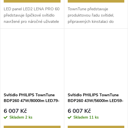
LED panel LED2 LENA PRO 60
TownTune představuje
představuje špičkové svítidlo
produktovou řadu svítidel,
navržené pro náročné uživatele
připravených kinstalaci do
a profesioná...
stávajících, rozšiřitelný...
Svítidlo PHILIPS TownTune
Svítidlo PHILIPS TownTune
BDP260 47W/8000lm LED79-
BDP260 43W/5600lm LED59-
4S/740 DS50 DRGCLO DDF2
4S/830 DS50 DRGCLO DDF2
6 007 Kč
6 007 Kč
G2 IP66
G2 IP66
Skladem
2 ks
Skladem
11 ks