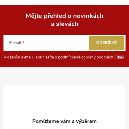
u
Mějte přehled o novinkách
a slevách
Z
á
E-mail
ODEBÍRAT
p
Vložením e-mailu souhlasíte s
podmínkami ochrany osobních údajů
a
t
í