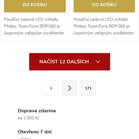
DO KOŠÍKU
DO KOŠÍKU
Pouliční sadové LED svítidlo
Pouliční sadové LED svítidlo
Philips TownTune BDP260 je
Philips TownTune BDP260 je
úsporným veřejným osvětlením
úsporným veřejným osvětlením
pro nasvícení c...
pro nasvícení c...
O
NAČÍST 12 DALŠÍCH
v
l
S
1
171
t
á
r
d
á
Doprava zdarma
a
n
od 1 000 Kč
k
c
Otevřeno 7 dní
o