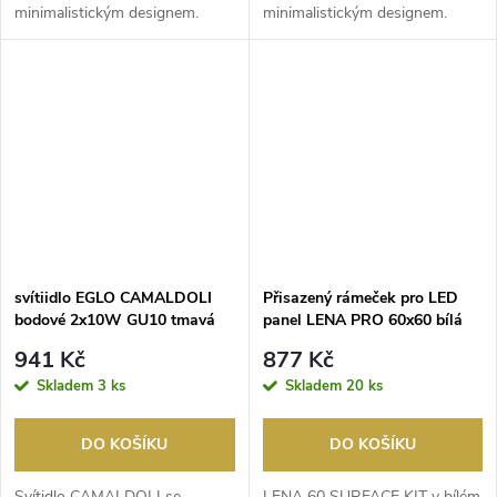
minimalistickým designem.
minimalistickým designem.
Tmavě bronzové provedení
Tmavě bronzové provedení
dodává el...
dodává el...
svítiidlo EGLO CAMALDOLI
Přisazený rámeček pro LED
bodové 2x10W GU10 tmavá
panel LENA PRO 60x60 bílá
bronzová
941 Kč
877 Kč
Skladem
3 ks
Skladem
20 ks
DO KOŠÍKU
DO KOŠÍKU
Svítidlo CAMALDOLI se
LENA 60 SURFACE KIT v bílém