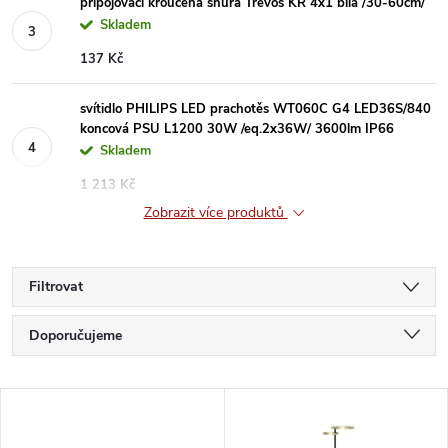
připojovací kroucená šňůra Trevos KR 4x1 bílá /30-60cm/
Skladem
137 Kč
svítidlo PHILIPS LED prachotěs WT060C G4 LED36S/840
koncová PSU L1200 30W /eq.2x36W/ 3600lm IP66
Skladem
1 213 Kč
Zobrazit více produktů
Filtrovat
Ř
Doporučujeme
a
Nejlevnější
V
Nejdražší
z