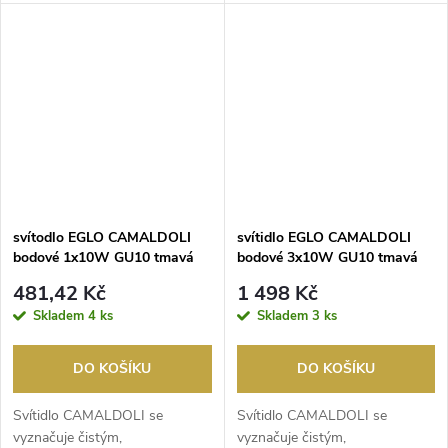
moderním designem. Hlavní
rámu a prvků z kart...
svě...
svítodlo EGLO CAMALDOLI
svítidlo EGLO CAMALDOLI
bodové 1x10W GU10 tmavá
bodové 3x10W GU10 tmavá
bronzová
bronzová
481,42 Kč
1 498 Kč
Skladem
4 ks
Skladem
3 ks
DO KOŠÍKU
DO KOŠÍKU
Svítidlo CAMALDOLI se
Svítidlo CAMALDOLI se
vyznačuje čistým,
vyznačuje čistým,