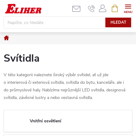
Přejít
NÁKUPNÍ
KOŠÍK
na
obsah
HLEDAT
Domů
Svítidla
V této kategorii naleznete široký výběr svítidel, ať už jde
o interierová či exteriová svítidla, svítidla do bytu, kanceláře, ale i
do průmyslové haly. Nabízíme nejrůznější LED svítidla, designová
svítidla, závěsné lustry a nebo vestavná svítidla.
Vnitřní osvětlení