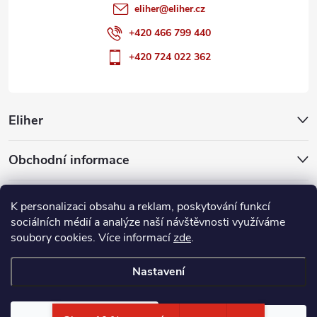
eliher
@
eliher.cz
+420 466 799 440
+420 724 022 362
Eliher
Obchodní informace
Partnerské weby
K personalizaci obsahu a reklam, poskytování funkcí
sociálních médií a analýze naší návštěvnosti využíváme
soubory cookies. Více informací
zde
.
Copyright 2026
Eliher
. Všechna práva vyhrazena.
Upravit nastavení
cookies
Nastavení
Vytvořil Shoptet