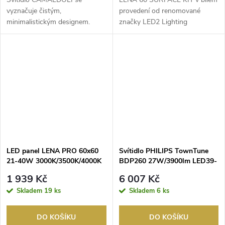
vyznačuje čistým,
provedení od renomované
minimalistickým designem.
značky LED2 Lighting
Tmavě bronzové provedení
představuje sofistikované ř...
dodává e...
LED panel LENA PRO 60x60
Svítidlo PHILIPS TownTune
21-40W 3000K/3500K/4000K
BDP260 27W/3900lm LED39-
UGR bílá
4S/740 DS50 DRGCLO DDF2
1 939 Kč
6 007 Kč
G2 IP66
Skladem
19 ks
Skladem
6 ks
DO KOŠÍKU
DO KOŠÍKU