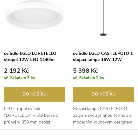
ý
Nejprodávanější
e
p
Abecedně
n
i
í
s
p
svítidlo EGLO LORETELLO
svítidlo EGLO CASTELPOTO 1
stropní 12W LED 1440lm
stojací lampa 16W 12W
p
2700-6500K bílá
1850lm 2700-6500K
r
2 192 Kč
5 398 Kč
kartáčovaná mosaz, černá
r
Skladem
3 ks
Skladem
2 ks
o
o
DO KOŠÍKU
DO KOŠÍKU
d
d
LED stropní svítidlo
Stojací lampa CASTELPOTO
u
“LORETELLO” v bílé barvě o
zaujme svou jemnou formou a
průměru 350 mm nabízí
moderním kruhovým designem.
u
moderní a jednoduché řešení
Tělo z kovu v kart...
k
o...