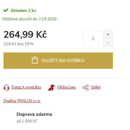
Skladem
2 ks
11.8.2026
264,99 Kč
219 Kč bez DPH
Měrná
cena:
VLOŽIT DO KOŠÍKU
Dotaz k produktu
Hlídací pes
Sdílet
Značka:
PANLUX s.r.o.
Doprava zdarma
od 1 000 Kč