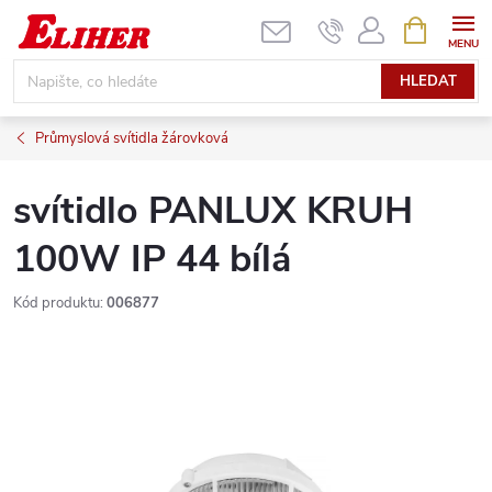
Přejít
NÁKUPNÍ
KOŠÍK
na
obsah
HLEDAT
Průmyslová svítidla žárovková
svítidlo PANLUX KRUH
100W IP 44 bílá
Kód produktu:
006877