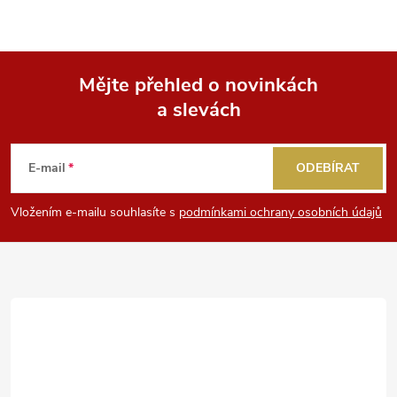
Mějte přehled o novinkách
a slevách
Z
á
E-mail
ODEBÍRAT
p
Vložením e-mailu souhlasíte s
podmínkami ochrany osobních údajů
a
t
í