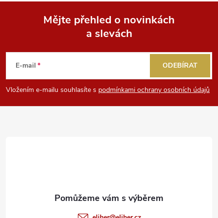
u
Mějte přehled o novinkách
a slevách
Z
á
E-mail
ODEBÍRAT
p
Vložením e-mailu souhlasíte s
podmínkami ochrany osobních údajů
a
t
í
eliher
@
eliher.cz