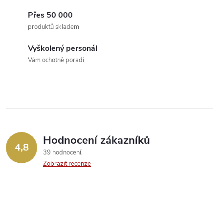
í
v
á
Přes 50 000
p
produktů skladem
n
r
í
Vyškolený personál
v
Vám ochotně poradí
k
y
v
ý
Hodnocení zákazníků
4,8
39 hodnocení
p
Zobrazit recenze
i
s