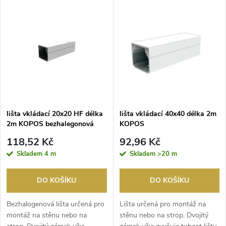
V
Nejdražší
z
ý
Nejprodávanější
e
p
Abecedně
n
i
í
s
p
lišta vkládací 20x20 HF délka
lišta vkládací 40x40 délka 2m
2m KOPOS bezhalegonová
KOPOS
p
r
118,52 Kč
92,96 Kč
r
Skladem
4 m
Skladem
>20 m
o
o
DO KOŠÍKU
DO KOŠÍKU
d
d
Bezhalogenová lišta určená pro
Lišta určená pro montáž na
u
montáž na stěnu nebo na
stěnu nebo na strop. Dvojitý