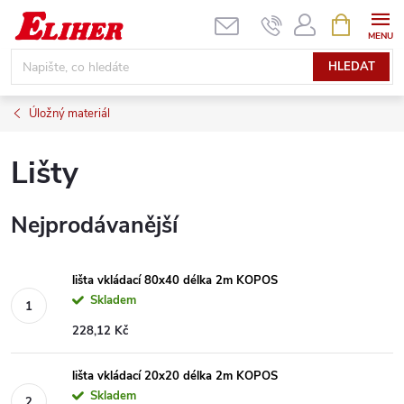
Přejít
NÁKUPNÍ
KOŠÍK
na
obsah
HLEDAT
Úložný materiál
Lišty
Nejprodávanější
lišta vkládací 80x40 délka 2m KOPOS
Skladem
228,12 Kč
lišta vkládací 20x20 délka 2m KOPOS
Skladem