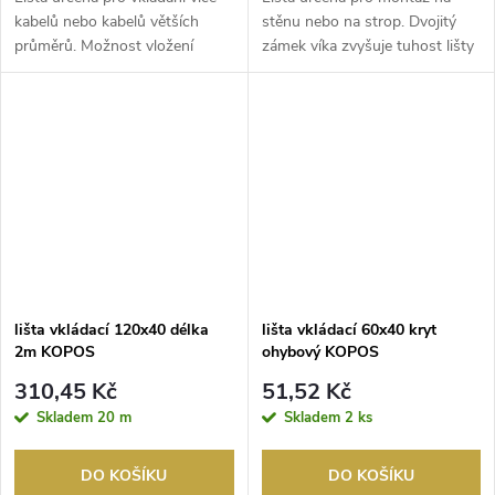
kabelů nebo kabelů větších
stěnu nebo na strop. Dvojitý
průměrů. Možnost vložení
zámek víka zvyšuje tuhost lišty
příčky PEKD 40. D...
a zajišťuje ...
lišta vkládací 120x40 délka
lišta vkládací 60x40 kryt
2m KOPOS
ohybový KOPOS
310,45 Kč
51,52 Kč
Skladem
20 m
Skladem
2 ks
DO KOŠÍKU
DO KOŠÍKU