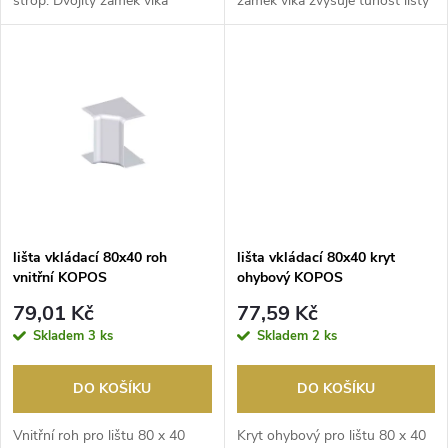
strop. Dvojitý zámek víka
zámek víka zvyšuje tuhost lišty
u
zvyšuje tuhost liš...
a zajišťuje ...
k
k
t
t
ů
ů
lišta vkládací 80x40 roh
lišta vkládací 80x40 kryt
vnitřní KOPOS
ohybový KOPOS
79,01 Kč
77,59 Kč
Skladem
3 ks
Skladem
2 ks
DO KOŠÍKU
DO KOŠÍKU
Vnitřní roh pro lištu 80 x 40
Kryt ohybový pro lištu 80 x 40