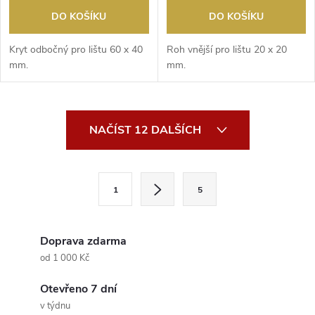
DO KOŠÍKU
DO KOŠÍKU
Kryt odbočný pro lištu 60 x 40
Roh vnější pro lištu 20 x 20
mm.
mm.
O
NAČÍST 12 DALŠÍCH
v
l
S
1
5
t
á
r
d
á
Doprava zdarma
a
n
od 1 000 Kč
k
c
Otevřeno 7 dní
o
v týdnu