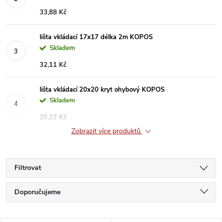
33,88 Kč
lišta vkládací 17x17 délka 2m KOPOS
Skladem
32,11 Kč
lišta vkládací 20x20 kryt ohybový KOPOS
Skladem
25,22 Kč
Zobrazit více produktů
Filtrovat
Ř
Doporučujeme
a
Nejlevnější