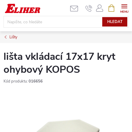
Přejít
NÁKUPNÍ
KOŠÍK
na
obsah
HLEDAT
Lišty
lišta vkládací 17x17 kryt
ohybový KOPOS
Kód produktu:
016656