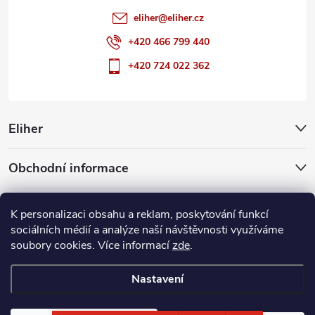
eliher
@
eliher.cz
+420 466 799 440
+420 724 022 362
Eliher
Obchodní informace
Partnerské weby
K personalizaci obsahu a reklam, poskytování funkcí
sociálních médií a analýze naší návštěvnosti využíváme
soubory cookies. Více informací
zde
.
Copyright 2026
Eliher
. Všechna práva vyhrazena.
Upravit nastavení
cookies
Nastavení
Vytvořil Shoptet