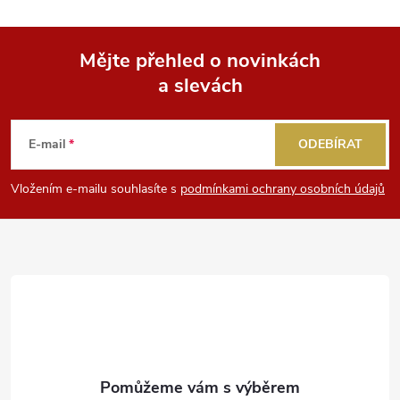
Mějte přehled o novinkách
a slevách
Z
á
E-mail
ODEBÍRAT
p
Vložením e-mailu souhlasíte s
podmínkami ochrany osobních údajů
a
t
í