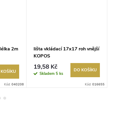
 délka 2m
lišta vkládací 17x17 roh vnější
lišta vk
KOPOS
koncov
19,58 Kč
14,25
DO KOŠÍKU
 KOŠÍKU
Skladem
5 ks
Sklad
Kód:
040208
Kód:
016655