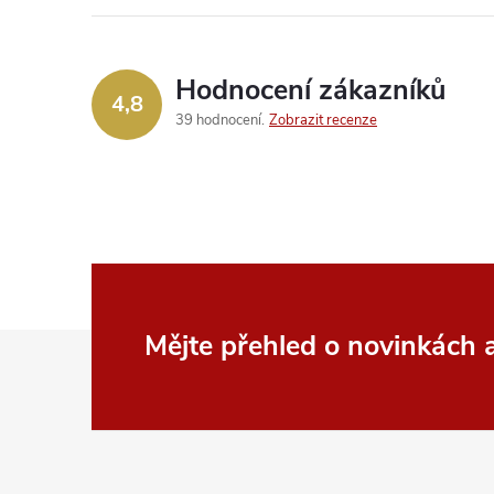
Hodnocení zákazníků
4,8
39 hodnocení
Zobrazit recenze
Z
Mějte přehled o novinkách
á
p