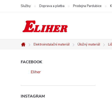
Přejít
Služby
Doprava a platba
Prodejna Pardubice
K
na
obsah
Elektroinstalační materiál
Úložný materiál
Li
Domů
P
FACEBOOK
Eliher
o
s
INSTAGRAM
t