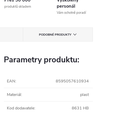
Přes 50 000
Vyškolený
personál
produktů skladem
Vám ochotně poradí
PODOBNÉ PRODUKTY
Parametry produktu:
EAN
:
8595057610934
Materiál
:
plast
Kod dodavatele
:
8631 HB