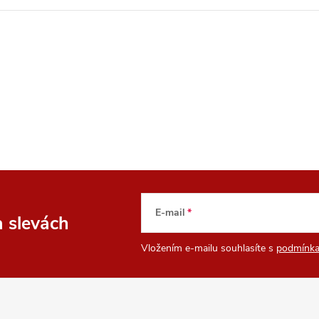
E-mail
a slevách
Vložením e-mailu souhlasíte s
podmínka