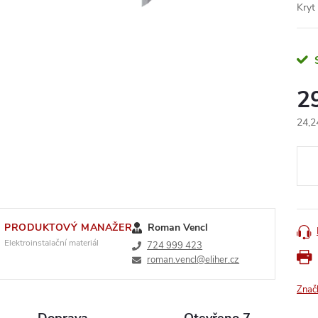
Kryt
2
24,2
Měr
cena
PRODUKTOVÝ MANAŽER
Roman Vencl
Elektroinstalační materiál
724 999 423
roman.vencl@eliher.cz
Znač