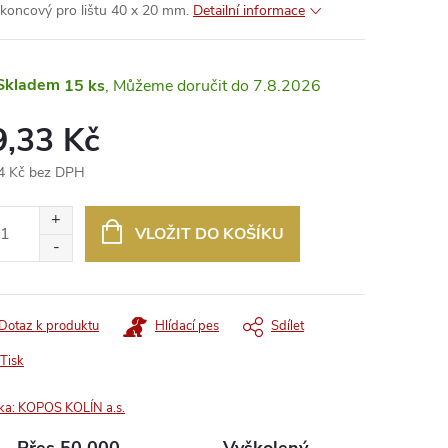
 koncový pro lištu 40 x 20 mm.
Detailní informace
Skladem
15 ks
7.8.2026
9,33 Kč
4 Kč bez DPH
ná
:
VLOŽIT DO KOŠÍKU
Dotaz k produktu
Hlídací pes
Sdílet
Tisk
ka:
KOPOS KOLÍN a.s.