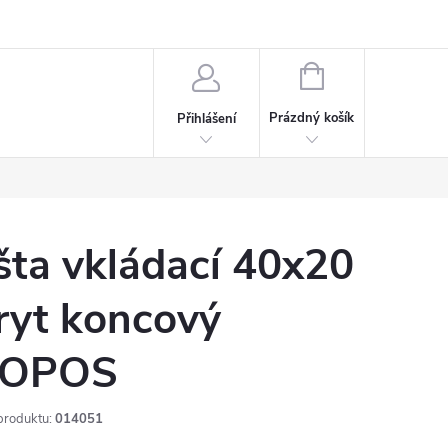
rdeaux
Kariéra
NÁKUPNÍ
KOŠÍK
Prázdný košík
Přihlášení
išta vkládací 40x20
ryt koncový
OPOS
produktu:
014051