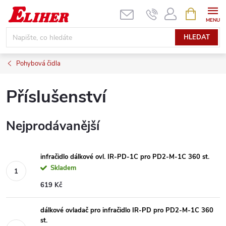
Přejít
NÁKUPNÍ
KOŠÍK
na
obsah
HLEDAT
Pohybová čidla
Příslušenství
Nejprodávanější
infračidlo dálkové ovl. IR-PD-1C pro PD2-M-1C 360 st.
Skladem
619 Kč
dálkové ovladač pro infračidlo IR-PD pro PD2-M-1C 360
st.