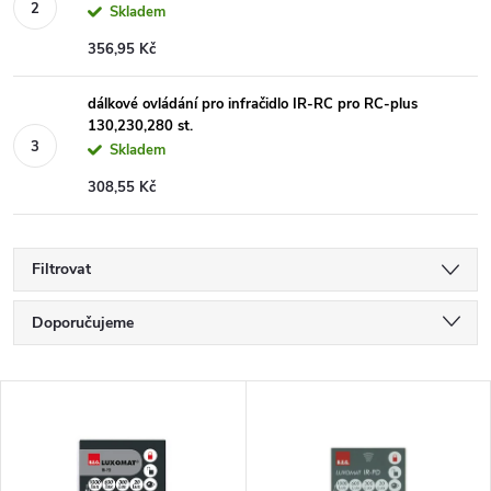
Skladem
356,95 Kč
dálkové ovládání pro infračidlo IR-RC pro RC-plus
130,230,280 st.
Skladem
308,55 Kč
Filtrovat
Ř
Doporučujeme
a
Nejlevnější
V
Nejdražší
z
ý
Nejprodávanější
e