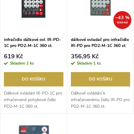
p
Abecedně
n
i
–43 %
633 Kč
í
s
p
infračidlo dálkové ovl. IR-PD-
dálkové ovladač pro infračidlo
1C pro PD2-M-1C 360 st.
IR-PD pro PD2-M-1C 360 st.
p
r
619 Kč
356,95 Kč
r
Skladem
2 ks
Skladem
1 ks
o
o
DO KOŠÍKU
DO KOŠÍKU
d
d
Dálkové ovládání IR-PD-1C pro
Dálkové ovládání k
u
infračervené pohybové čidlo
infračervenému čidlu IR-PD pro
PD2-M-1C 360 st.
PD2-M-1C 360 st.
u
k
k