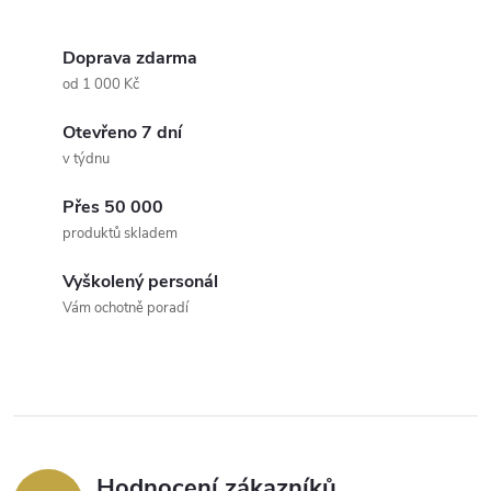
O
v
Doprava zdarma
od 1 000 Kč
l
Otevřeno 7 dní
á
v týdnu
d
Přes 50 000
a
produktů skladem
c
Vyškolený personál
Vám ochotně poradí
í
p
r
v
Hodnocení zákazníků