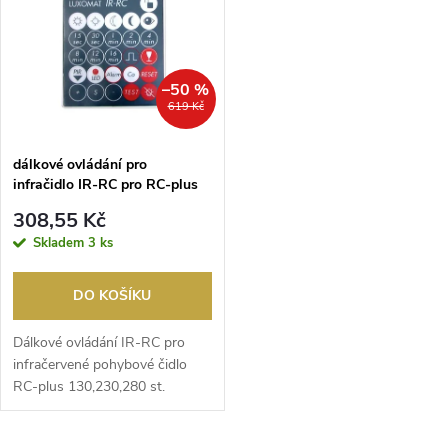
t
t
ů
ů
–50 %
619 Kč
dálkové ovládání pro
infračidlo IR-RC pro RC-plus
130,230,280 st.
308,55 Kč
Skladem
3 ks
DO KOŠÍKU
Dálkové ovládání IR-RC pro
infračervené pohybové čidlo
RC-plus 130,230,280 st.