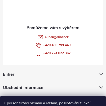
í
eliher
@
eliher.cz
+420 466 799 440
+420 724 022 362
Eliher
Obchodní informace
Partnerské weby
K personalizaci obsahu a reklam, poskytování funkcí