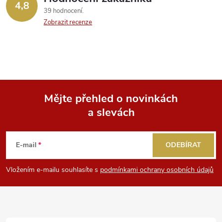
k
4,8
39 hodnocení
y
Zobrazit recenze
v
ý
p
Mějte přehled o novinkách
i
a slevách
Z
s
á
u
E-mail
ODEBÍRAT
p
Vložením e-mailu souhlasíte s
podmínkami ochrany osobních údajů
a
t