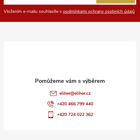
p
Vložením e-mailu souhlasíte s
podmínkami ochrany osobních údajů
a
t
í
eliher
@
eliher.cz
+420 466 799 440
+420 724 022 362