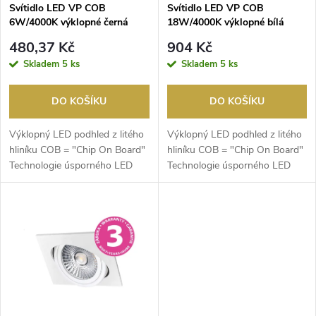
s
p
Svítidlo LED VP COB
Svítidlo LED VP COB
6W/4000K výklopné černá
18W/4000K výklopné bílá
p
r
480,37 Kč
904 Kč
r
Skladem
5 ks
Skladem
5 ks
o
o
DO KOŠÍKU
DO KOŠÍKU
d
d
Výklopný LED podhled z litého
Výklopný LED podhled z litého
u
hliníku COB = "Chip On Board"
hliníku COB = "Chip On Board"
Technologie úsporného LED
Technologie úsporného LED
u
multichipu s v...
multichipu s v...
k
k
t
t
ů
ů