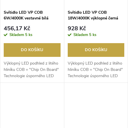
Svítidlo LED VP COB
Svítidlo LED VP COB
6W/4000K vestavné bílá
18W/4000K výklopné černá
456,17 Kč
928 Kč
Skladem
5 ks
Skladem
5 ks
DO KOŠÍKU
DO KOŠÍKU
Výklopný LED podhled z litého
Výklopný LED podhled z litého
hliníku COB = "Chip On Board"
hliníku COB = "Chip On Board"
Technologie úsporného LED
Technologie úsporného LED
multichipu s v...
multichipu s v...