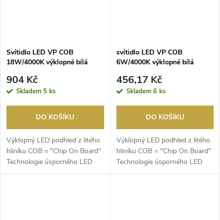
Svítidlo LED VP COB
svítidlo LED VP COB
18W/4000K výklopné bílá
6W/4000K výklopné bílá
904 Kč
456,17 Kč
Skladem
5 ks
Skladem
6 ks
DO KOŠÍKU
DO KOŠÍKU
Výklopný LED podhled z litého
Výklopný LED podhled z litého
hliníku COB = "Chip On Board"
hliníku COB = "Chip On Board"
Technologie úsporného LED
Technologie úsporného LED
multichipu s v...
multichipu s v...