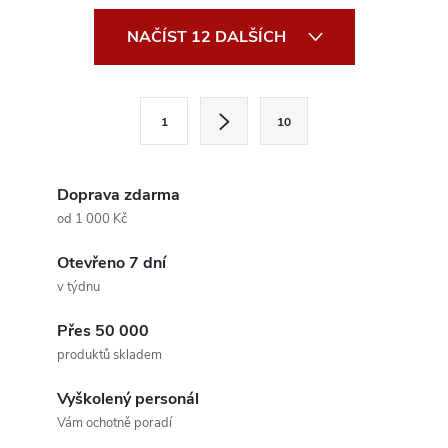
O
NAČÍST 12 DALŠÍCH
v
l
S
1
10
t
á
r
d
á
Doprava zdarma
a
n
od 1 000 Kč
k
c
Otevřeno 7 dní
o
v týdnu
í
v
á
Přes 50 000
p
produktů skladem
n
r
í
Vyškolený personál
v
Vám ochotně poradí