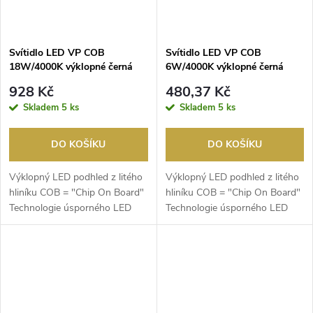
Svítidlo LED VP COB
Svítidlo LED VP COB
18W/4000K výklopné černá
6W/4000K výklopné černá
928 Kč
480,37 Kč
Skladem
5 ks
Skladem
5 ks
DO KOŠÍKU
DO KOŠÍKU
Výklopný LED podhled z litého
Výklopný LED podhled z litého
hliníku COB = "Chip On Board"
hliníku COB = "Chip On Board"
Technologie úsporného LED
Technologie úsporného LED
multichipu s v...
multichipu s v...