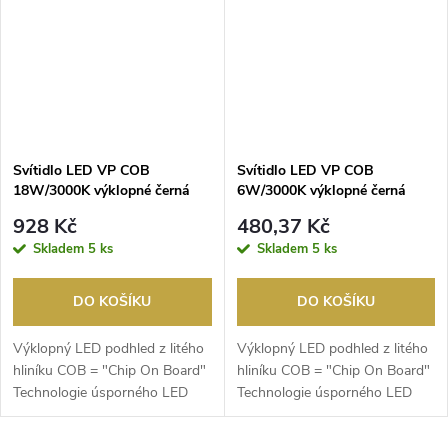
Svítidlo LED VP COB
Svítidlo LED VP COB
18W/3000K výklopné černá
6W/3000K výklopné černá
928 Kč
480,37 Kč
Skladem
5 ks
Skladem
5 ks
DO KOŠÍKU
DO KOŠÍKU
Výklopný LED podhled z litého
Výklopný LED podhled z litého
hliníku COB = "Chip On Board"
hliníku COB = "Chip On Board"
Technologie úsporného LED
Technologie úsporného LED
multichipu s v...
multichipu s v...