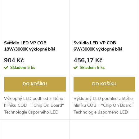
Svítidlo LED VP COB
Svítidlo LED VP COB
18W/3000K výklopné bílá
6W/3000K výklopné bílá
904 Kč
456,17 Kč
Skladem
5 ks
Skladem
5 ks
DO KOŠÍKU
DO KOŠÍKU
Výklopný LED podhled z litého
Výklopný LED podhled z litého
hliníku COB = "Chip On Board"
hliníku COB = "Chip On Board"
Technologie úsporného LED
Technologie úsporného LED
multichipu s v...
multichipu s v...