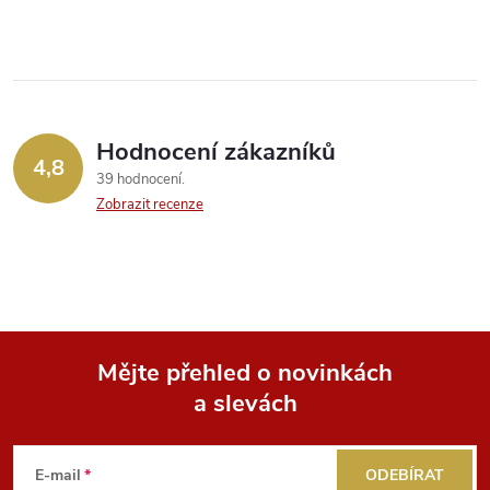
k
y
v
ý
Hodnocení zákazníků
4,8
39 hodnocení
p
Zobrazit recenze
i
s
u
Mějte přehled o novinkách
a slevách
Z
á
E-mail
ODEBÍRAT