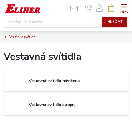
Přejít
NÁKUPNÍ
KOŠÍK
na
obsah
HLEDAT
Vnitřní osvětlení
Vestavná svítidla
Vestavná svítidla nástěnná
Vestavná svítidla stropní