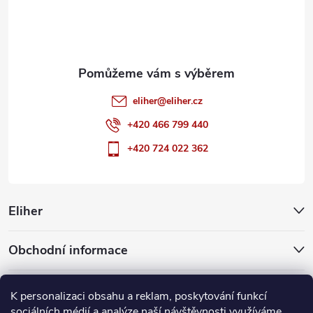
í
eliher
@
eliher.cz
+420 466 799 440
+420 724 022 362
Eliher
Obchodní informace
Partnerské weby
K personalizaci obsahu a reklam, poskytování funkcí
sociálních médií a analýze naší návštěvnosti využíváme