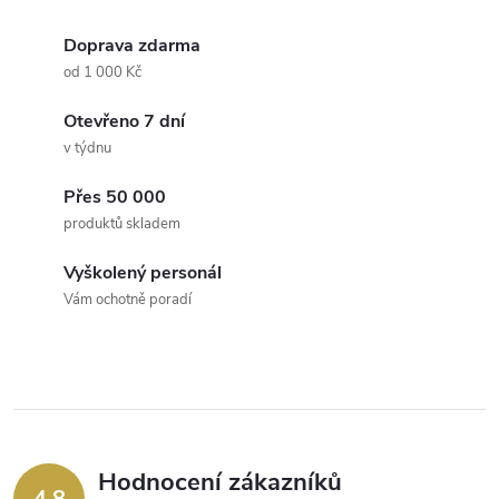
r
d
á
Doprava zdarma
a
n
od 1 000 Kč
k
c
Otevřeno 7 dní
o
v týdnu
í
v
á
Přes 50 000
p
produktů skladem
n
r
í
Vyškolený personál
v
Vám ochotně poradí
k
y
v
ý
Hodnocení zákazníků
4,8