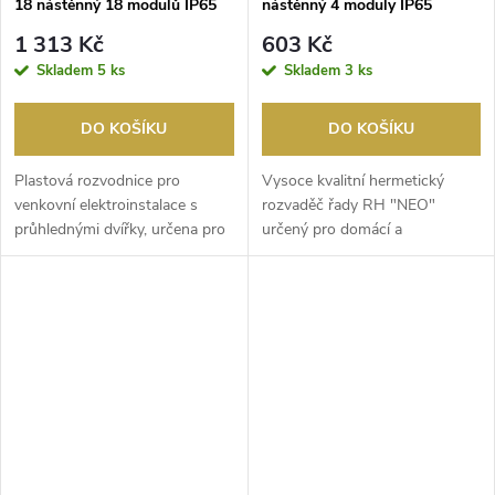
18 nástěnný 18 modulů IP65
nástěnný 4 moduly IP65
kouř.dvířka
kouř.dvířka
1 313 Kč
603 Kč
Skladem
5 ks
Skladem
3 ks
DO KOŠÍKU
DO KOŠÍKU
Plastová rozvodnice pro
Vysoce kvalitní hermetický
venkovní elektroinstalace s
rozvaděč řady RH "NEO"
průhlednými dvířky, určena pro
určený pro domácí a
venkovní použití...
průmyslové použití s možností
...