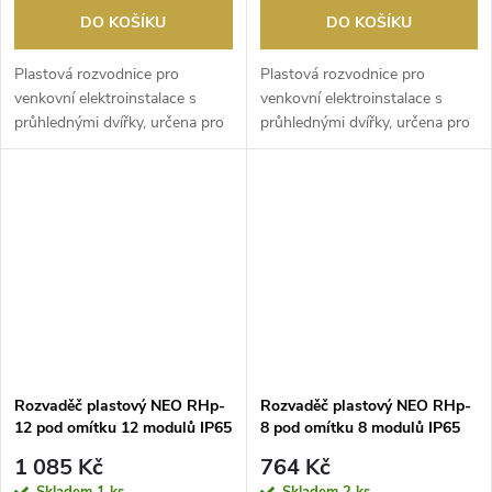
DO KOŠÍKU
DO KOŠÍKU
Plastová rozvodnice pro
Plastová rozvodnice pro
venkovní elektroinstalace s
venkovní elektroinstalace s
průhlednými dvířky, určena pro
průhlednými dvířky, určena pro
venkovní použití...
venkovní použití...
Rozvaděč plastový NEO RHp-
Rozvaděč plastový NEO RHp-
12 pod omítku 12 modulů IP65
8 pod omítku 8 modulů IP65
kouř.dvířka
kouř.dvířka
1 085 Kč
764 Kč