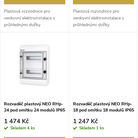
d
d
Plastová rozvodnice pro
Plastová rozvodnice pro
u
venkovní elektroinstalace s
venkovní elektroinstalace s
průhlednými dvířky.
průhlednými dvířky.
u
k
k
t
t
ů
ů
Rozvaděč plastový NEO RHp-
Rozvaděč plastový NEO RHp-
24 pod omítku 24 modulů IP65
18 pod omítku 18 modulů IP65
kouř.dvířka
kouř.dvířka
1 474 Kč
1 247 Kč
Skladem
4 ks
Skladem
1 ks