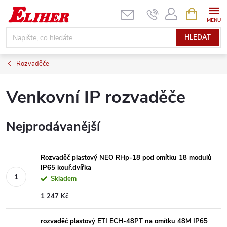
Přejít
NÁKUPNÍ
KOŠÍK
na
obsah
HLEDAT
Rozvaděče
Venkovní IP rozvaděče
Nejprodávanější
Rozvaděč plastový NEO RHp-18 pod omítku 18 modulů
IP65 kouř.dvířka
Skladem
1 247 Kč
rozvaděč plastový ETI ECH-48PT na omítku 48M IP65