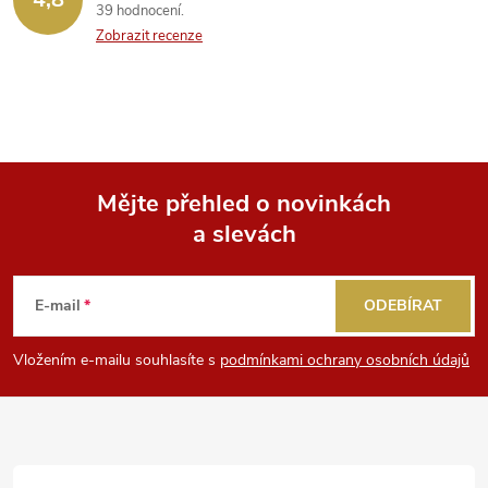
39 hodnocení
p
Zobrazit recenze
i
s
u
Mějte přehled o novinkách
a slevách
Z
á
E-mail
ODEBÍRAT
p
Vložením e-mailu souhlasíte s
podmínkami ochrany osobních údajů
a
t