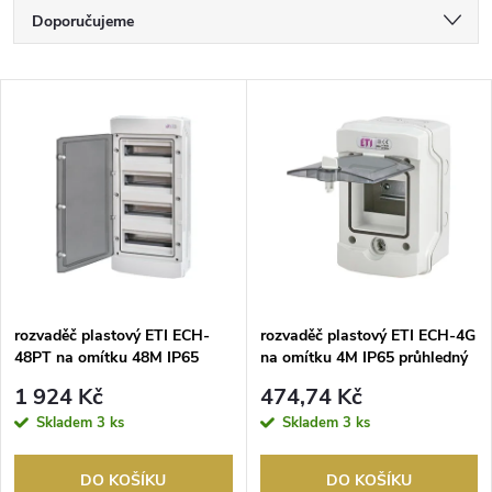
Ř
Doporučujeme
a
Nejlevnější
V
Nejdražší
z
ý
Nejprodávanější
e
p
Abecedně
n
i
í
s
p
rozvaděč plastový ETI ECH-
rozvaděč plastový ETI ECH-4G
48PT na omítku 48M IP65
na omítku 4M IP65 průhledný
p
průhledný
r
1 924 Kč
474,74 Kč
r
Skladem
3 ks
Skladem
3 ks
o
o
DO KOŠÍKU
DO KOŠÍKU