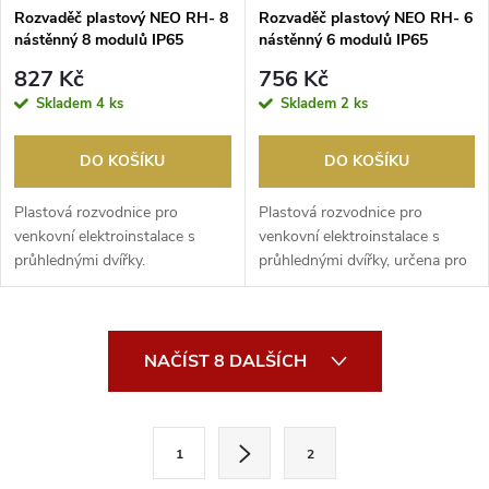
Rozvaděč plastový NEO RH- 8
Rozvaděč plastový NEO RH- 6
nástěnný 8 modulů IP65
nástěnný 6 modulů IP65
kouř.dvířka
kouř.dvířka
827 Kč
756 Kč
Skladem
4 ks
Skladem
2 ks
DO KOŠÍKU
DO KOŠÍKU
Plastová rozvodnice pro
Plastová rozvodnice pro
venkovní elektroinstalace s
venkovní elektroinstalace s
průhlednými dvířky.
průhlednými dvířky, určena pro
venkovní použití...
O
NAČÍST 8 DALŠÍCH
v
l
S
1
2
t
á