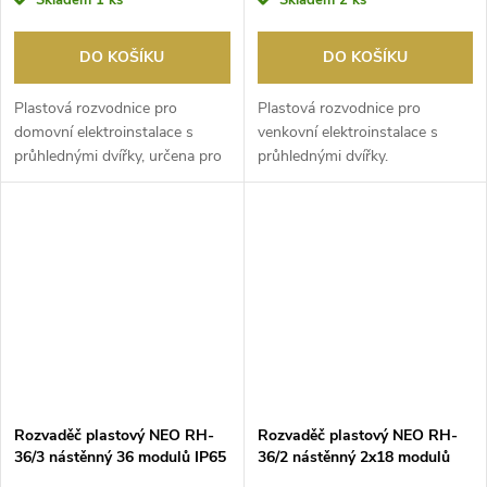
Skladem
1 ks
Skladem
2 ks
DO KOŠÍKU
DO KOŠÍKU
Plastová rozvodnice pro
Plastová rozvodnice pro
domovní elektroinstalace s
venkovní elektroinstalace s
průhlednými dvířky, určena pro
průhlednými dvířky.
vnitřní použití.
Rozvaděč plastový NEO RH-
Rozvaděč plastový NEO RH-
36/3 nástěnný 36 modulů IP65
36/2 nástěnný 2x18 modulů
kouř.dvířka
IP65 kouř.dvířka