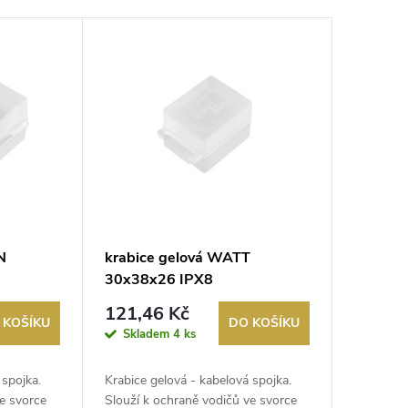
N
krabice gelová WATT
30x38x26 IPX8
121,46 Kč
 KOŠÍKU
DO KOŠÍKU
Skladem
4 ks
 spojka.
Krabice gelová - kabelová spojka.
ve svorce
Slouží k ochraně vodičů ve svorce