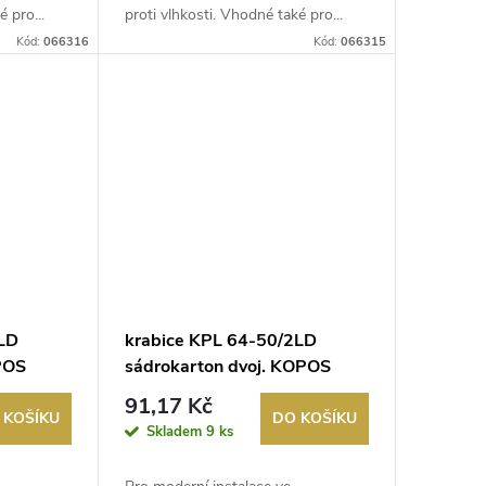
 pro...
proti vlhkosti. Vhodné také pro...
Kód:
066316
Kód:
066315
3LD
krabice KPL 64-50/2LD
OPOS
sádrokarton dvoj. KOPOS
91,17 Kč
 KOŠÍKU
DO KOŠÍKU
Skladem
9 ks