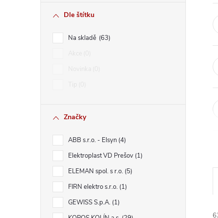
r
Dle štítku
a
Na skladě
63
n
Akce
0
Novinka
0
n
Tip
0
í
Značky
p
ABB s.r.o. - Elsyn
4
a
Elektroplast VD Prešov
1
n
ELEMAN spol. s r.o.
5
FIRN elektro s.r.o.
1
e
GEWISS S.p.A.
1
6