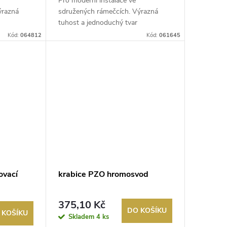
Pro moderní instalace ve
ýrazná
sdružených rámečcích. Výrazná
tuhost a jednoduchý tvar
zjednodušuje instal...
Kód:
064812
Kód:
061645
ovací
krabice PZO hromosvod
375,10 Kč
DO KOŠÍKU
 KOŠÍKU
Skladem
4 ks