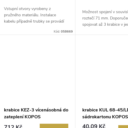
Vstupní otvory vyrobeny z
Možnost spojení v souvis
pružného materiálu. Instalace
roztečí 71 mm. Doporuč
kabelu případně trubky se provádí
spojovat až 3 krabice v je
vytržením ...
Kr...
Kód:
058669
krabice KEZ-3 vícenásobná do
krabice KUL 68-45/L
zateplení KOPOS
sádrokartonu KOPO
40,09 Kč
712 Kč