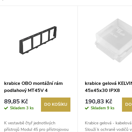
z
V
e
ý
n
p
p
s
r
p
krabice OBO montážní rám
krabice gelová KELVI
o
podlahový MT45V 4
45x45x30 IPX8
r
89,85 Kč
190,83 Kč
d
DO KOŠÍKU
DO
Skladem
3 ks
Skladem
9 ks
o
u
K vestavbě čtyř jednotlivých
Krabice gelová - kabelová
d
přístrojů Modul 45 pro přístrojovou
Slouží k ochraně vodičů 