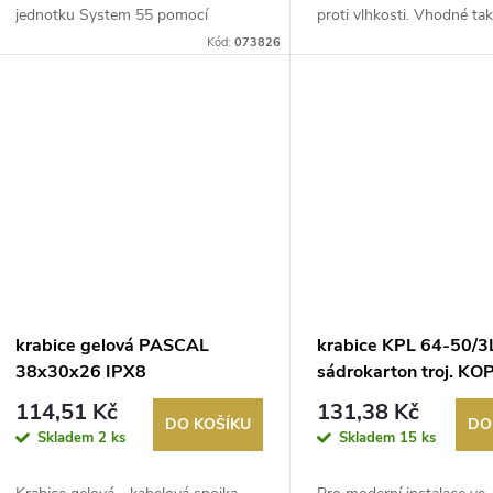
k
jednotku System 55 pomocí
proti vlhkosti. Vhodné také
u
montážníh...
Kód:
073826
t
k
ů
t
ů
krabice gelová PASCAL
krabice KPL 64-50/
38x30x26 IPX8
sádrokarton troj. K
114,51 Kč
131,38 Kč
DO KOŠÍKU
DO
Skladem
2 ks
Skladem
15 ks