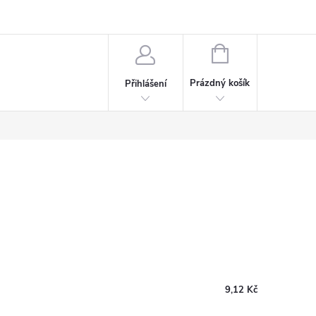
rdeaux
Kariéra
NÁKUPNÍ
KOŠÍK
Prázdný košík
Přihlášení
9,12 Kč