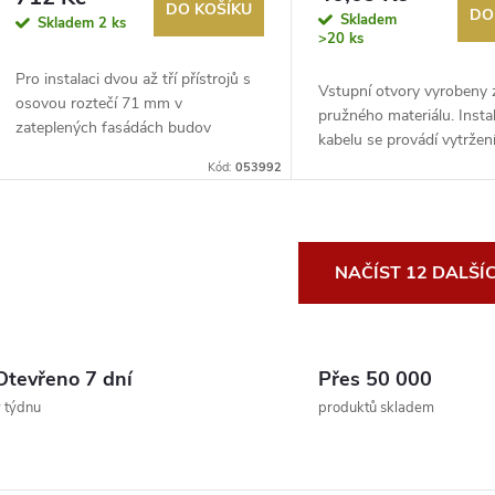
DO KOŠÍKU
DO
Skladem
Skladem
2 ks
>20 ks
Pro instalaci dvou až tří přístrojů s
Vstupní otvory vyrobeny 
osovou roztečí 71 mm v
pružného materiálu. Insta
zateplených fasádách budov
kabelu se provádí vytrže
tloušťky 10...
předlisovaného ...
Kód:
053992
O
NAČÍST 12 DALŠÍ
v
Otevřeno 7 dní
Přes 50 000
á
 týdnu
produktů skladem
d
a