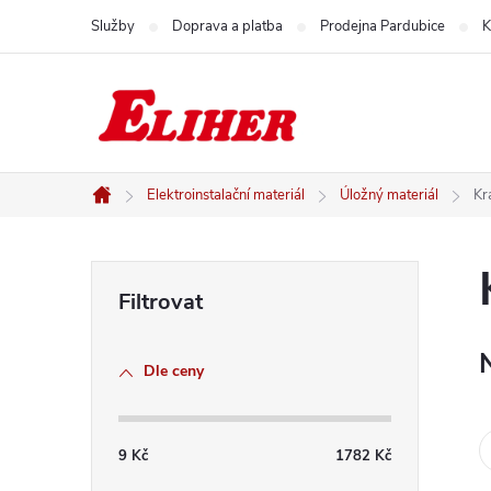
Přejít
Služby
Doprava a platba
Prodejna Pardubice
K
na
obsah
Elektroinstalační materiál
Úložný materiál
Kr
Domů
P
o
Dle ceny
s
t
9
Kč
1782
Kč