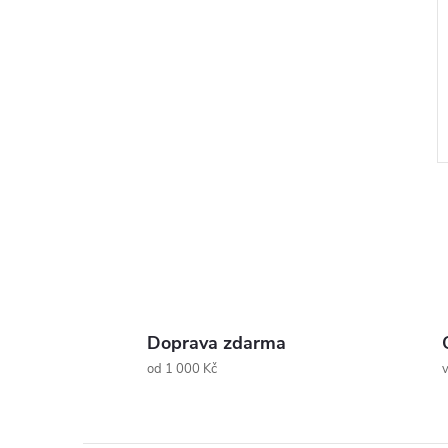
l
Doprava zdarma
od 1 000 Kč
v