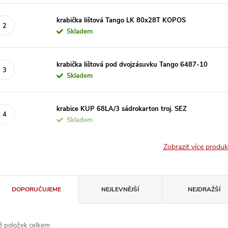
krabička lištová Tango LK 80x28T KOPOS
Skladem
krabička lištová pod dvojzásuvku Tango 6487-10
Skladem
krabice KUP 68LA/3 sádrokarton troj. SEZ
Skladem
Zobrazit více produ
Ř
DOPORUČUJEME
NEJLEVNĚJŠÍ
NEJDRAŽŠÍ
a
3
položek celkem