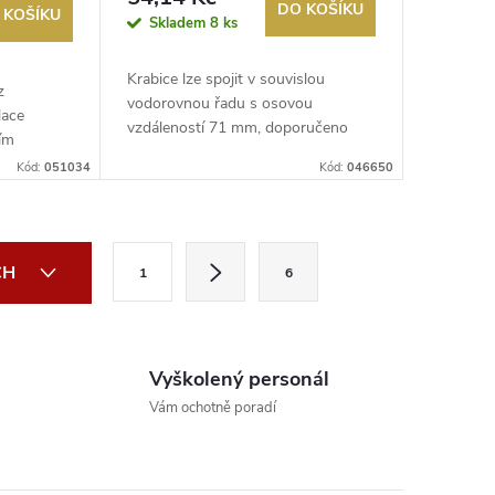
DO KOŠÍKU
 KOŠÍKU
Skladem
8 ks
Krabice lze spojit v souvislou
z
vodorovnou řadu s osovou
lace
vzdáleností 71 mm, doporučeno
ním
max. 3 krabice...
Kód:
051034
Kód:
046650
S
CH
1
6
t
r
á
Vyškolený personál
n
Vám ochotně poradí
k
o