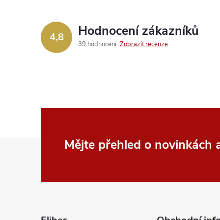
Hodnocení zákazníků
í
4,8
39 hodnocení
Zobrazit recenze
r
Z
Mějte přehled o novinkách
á
p
i