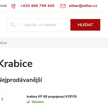
+420 466 799 440
eliher@eliher.cz
ontakt
Obchodní podmínky
Reklamační řád
Specialista na Bo
HLEDAT
abice
Krabice
Nejprodávanější
krabice KP 68 propojovací KOPOS
Skladem