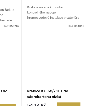
Krabice určená k montáži
lou řadu s
kontrolného napojení
eno
hromosvodové instalace v exteriéru
dné řadě.
stavby (omítky – za...
Kód:
055267
Kód:
054016
D do
krabice KU 68/71L1 do
S
sádrokartonu nízká
54,14 Kč