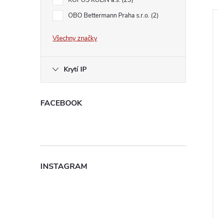
l
KOPOS KOLÍN a.s.
29
OBO Bettermann Praha s.r.o.
2
Všechny značky
Krytí IP
í
i
FACEBOOK
INSTAGRAM