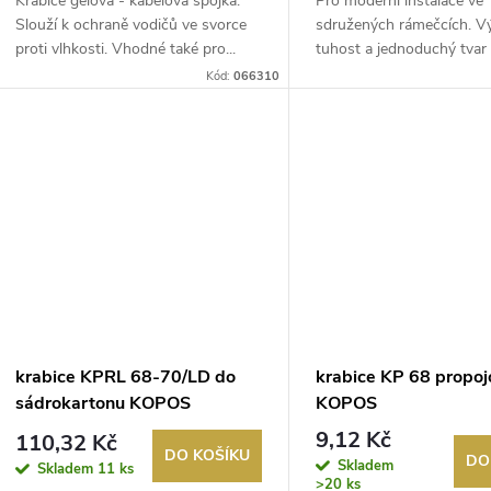
Krabice gelová - kabelová spojka.
Pro moderní instalace ve
Slouží k ochraně vodičů ve svorce
sdružených rámečcích. V
proti vlhkosti. Vhodné také pro...
tuhost a jednoduchý tvar
zjednodušuje instal...
Kód:
066310
krabice KPRL 68-70/LD do
krabice KP 68 propoj
sádrokartonu KOPOS
KOPOS
9,12 Kč
110,32 Kč
DO KOŠÍKU
DO
Skladem
Skladem
11 ks
>20 ks