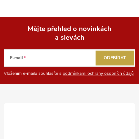
ý
p
Mějte přehled o novinkách
i
a slevách
Z
s
á
u
E-mail
ODEBÍRAT
p
Vložením e-mailu souhlasíte s
podmínkami ochrany osobních údajů
a
t
í