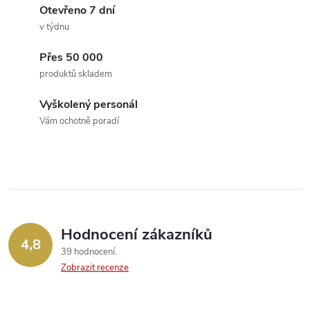
Otevřeno 7 dní
á
v týdnu
d
Přes 50 000
a
produktů skladem
c
Vyškolený personál
Vám ochotně poradí
í
p
r
v
Hodnocení zákazníků
k
4,8
39 hodnocení
y
Zobrazit recenze
v