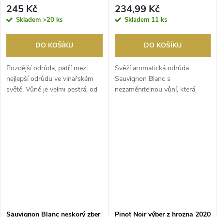
245 Kč
234,99 Kč
Skladem
>20 ks
Skladem
11 ks
DO KOŠÍKU
DO KOŠÍKU
Pozdější odrůda, patří mezi
Svěží aromatická odrůda
nejlepší odrůdu ve vinařském
Sauvignon Blanc s
světě. Vůně je velmi pestrá, od
nezaměnitelnou vůní, která
ovocných tó...
vyniká širokým spektrem aroma
d...
Sauvignon Blanc neskorý zber
Pinot Noir výber z hrozna 2020