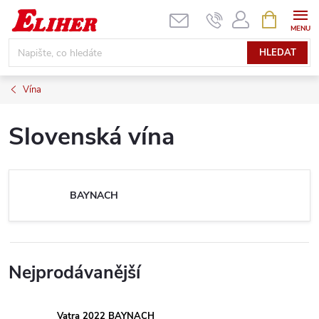
Přejít
NÁKUPNÍ
KOŠÍK
na
obsah
HLEDAT
Vína
Slovenská vína
BAYNACH
Nejprodávanější
Vatra 2022 BAYNACH