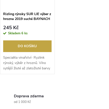
Rizling rýnsky SUR LIE výber z
hrozna 2019 suché BAYNACH
245 Kč
Skladem
6 ks
DO KOŠÍKU
Specialita vinařství- Ryzlink
rýnský, výběr z hroznů. Víno
sytější žluté až zlatožluté barvy
s objev...
O
v
Doprava zdarma
od 1 000 Kč
l