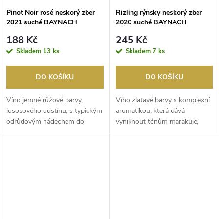
Pinot Noir rosé neskorý zber
Rizling rýnsky neskorý zber
2021 suché BAYNACH
2020 suché BAYNACH
188 Kč
245 Kč
Skladem
13 ks
Skladem
7 ks
DO KOŠÍKU
DO KOŠÍKU
Víno jemné růžové barvy,
Víno zlatavé barvy s komplexní
lososového odstínu, s typickým
aromatikou, která dává
odrůdovým nádechem do
vyniknout tónům marakuje,
oranžova. Je to řemesl...
meruněk, citrusů i ...