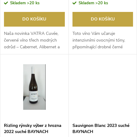
r
Skladem
>20 ks
Skladem
>20 ks
o
o
DO KOŠÍKU
DO KOŠÍKU
d
d
Naša novinka VATRA Cuvée,
Toto víno Vám učaruje
u
červené víno třech modrých
intenzivními ovocnými tóny,
odrůd – Cabernet, Alibernet a
připomínající drobné černé
u
Pinot Noir. Vznik...
bobulové ovoce, zároveň...
k
k
t
t
ů
ů
Rizling rýnsky výber z hrozna
Sauvignon Blanc 2023 suché
2022 suché BAYNACH
BAYNACH