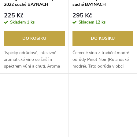
2022 suché BAYNACH
suché BAYNACH
225 Kč
295 Kč
Skladem
1 ks
Skladem
12 ks
DO KOŠÍKU
DO KOŠÍKU
Typicky odrůdové, intezivně
Červené víno z tradiční modré
aromatické víno se širším
odrůdy Pinot Noir (Rulandské
spektrem vůní a chutí. Aroma
modré). Tato odrůda v obci
vína je na první...
Bojničky dosah...