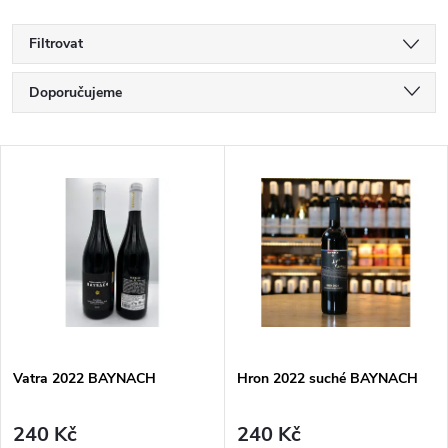
Filtrovat
Ř
Doporučujeme
a
Nejlevnější
V
Nejdražší
z
ý
Nejprodávanější
e
p
Abecedně
n
i
í
s
p
Vatra 2022 BAYNACH
Hron 2022 suché BAYNACH
p
r
240 Kč
240 Kč