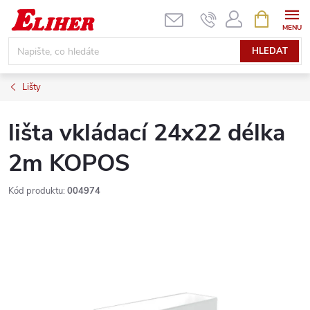
Přejít
NÁKUPNÍ
KOŠÍK
na
obsah
HLEDAT
Lišty
lišta vkládací 24x22 délka
2m KOPOS
Kód produktu:
004974