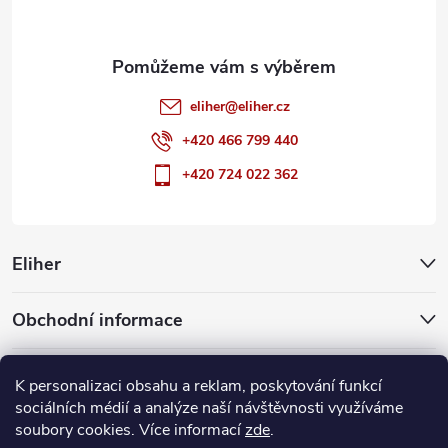
eliher
@
eliher.cz
+420 466 799 440
+420 724 022 362
Eliher
Obchodní informace
Partnerské weby
K personalizaci obsahu a reklam, poskytování funkcí
sociálních médií a analýze naší návštěvnosti využíváme
soubory cookies. Více informací
zde
.