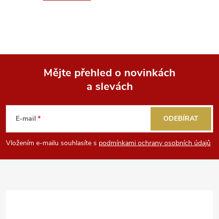
Mějte přehled o novinkách
a slevách
Z
á
E-mail
ODEBÍRAT
p
Vložením e-mailu souhlasíte s
podmínkami ochrany osobních údajů
a
t
í