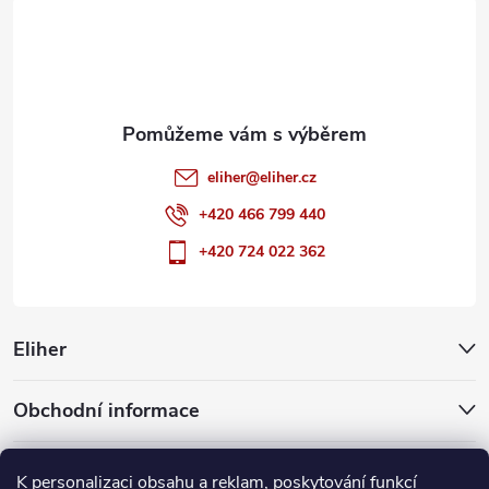
t
í
eliher
@
eliher.cz
+420 466 799 440
+420 724 022 362
Eliher
Obchodní informace
Partnerské weby
K personalizaci obsahu a reklam, poskytování funkcí