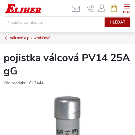
Přejít
NÁKUPNÍ
KOŠÍK
na
obsah
HLEDAT
Válcové a polovodičové
pojistka válcová PV14 25A
gG
Kód produktu:
012444