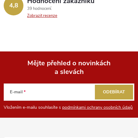
Hodnocení zákazníků
4,8
39 hodnocení
Zobrazit recenze
Mějte přehled o novinkách
a slevách
Z
á
E-mail
ODEBÍRAT
p
Vložením e-mailu souhlasíte s
podmínkami ochrany osobních údajů
a