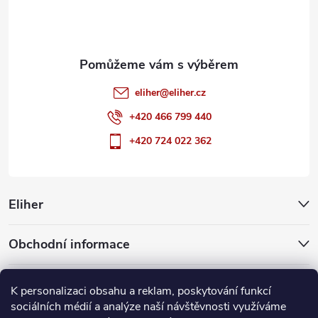
í
eliher
@
eliher.cz
+420 466 799 440
+420 724 022 362
Eliher
Obchodní informace
Partnerské weby
K personalizaci obsahu a reklam, poskytování funkcí
sociálních médií a analýze naší návštěvnosti využíváme