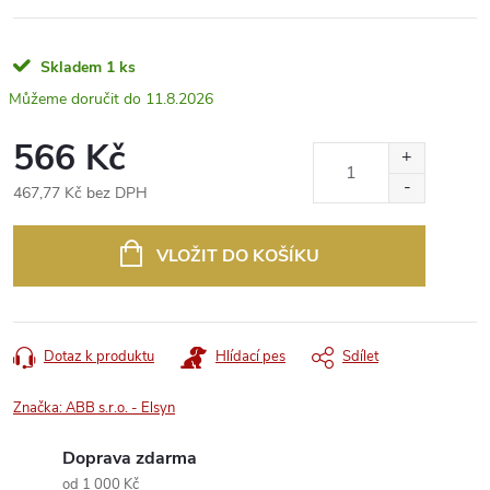
Skladem
1 ks
11.8.2026
566 Kč
467,77 Kč bez DPH
Měrná
cena:
VLOŽIT DO KOŠÍKU
Dotaz k produktu
Hlídací pes
Sdílet
Značka:
ABB s.r.o. - Elsyn
Doprava zdarma
od 1 000 Kč