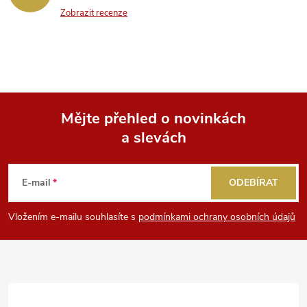
Zobrazit recenze
Mějte přehled o novinkách
a slevách
Z
á
E-mail
ODEBÍRAT
p
Vložením e-mailu souhlasíte s
podmínkami ochrany osobních údajů
a
t