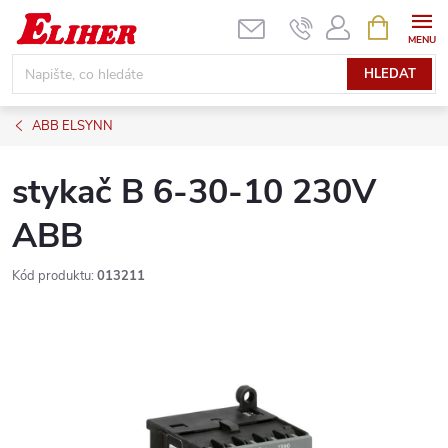
Přejít
NÁKUPNÍ
KOŠÍK
na
obsah
HLEDAT
ABB ELSYNN
stykač B 6-30-10 230V
ABB
Kód produktu:
013211