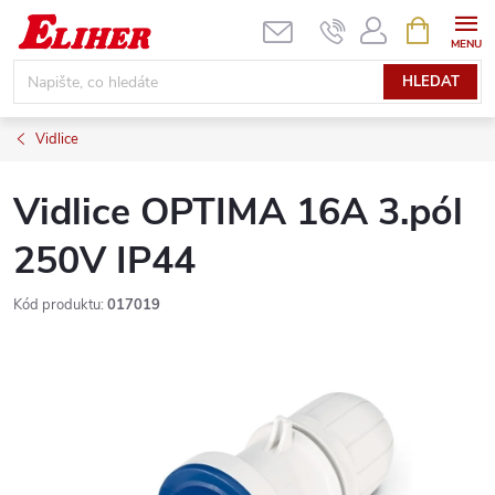
Přejít
NÁKUPNÍ
KOŠÍK
na
obsah
HLEDAT
Vidlice
Vidlice OPTIMA 16A 3.pól
250V IP44
Kód produktu:
017019