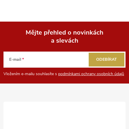
Mějte přehled o novinkách
a slevách
Z
á
E-mail
ODEBÍRAT
p
Vložením e-mailu souhlasíte s
podmínkami ochrany osobních údajů
a
t
í