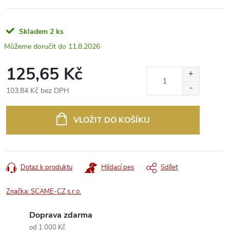
Skladem
2 ks
11.8.2026
125,65 Kč
103,84 Kč bez DPH
Měrná
cena:
VLOŽIT DO KOŠÍKU
Dotaz k produktu
Hlídací pes
Sdílet
Značka:
SCAME-CZ,s.r.o.
Doprava zdarma
od 1 000 Kč