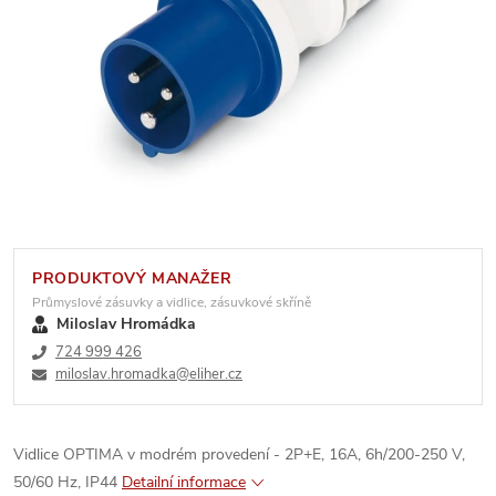
PRODUKTOVÝ MANAŽER
Průmyslové zásuvky a vidlice, zásuvkové skříně
Miloslav Hromádka
724 999 426
miloslav.hromadka@eliher.cz
Vidlice OPTIMA v modrém provedení - 2P+E, 16A, 6h/200-250 V,
50/60 Hz, IP44
Detailní informace