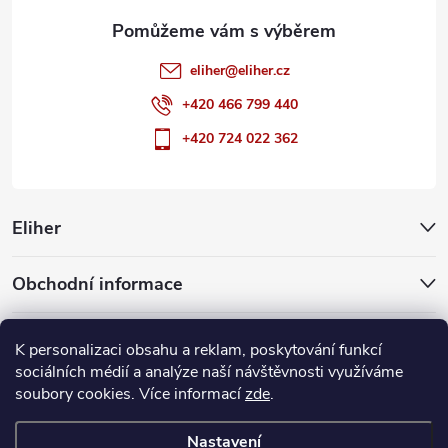
eliher
@
eliher.cz
+420 466 799 440
+420 724 022 362
Eliher
Obchodní informace
Partnerské weby
K personalizaci obsahu a reklam, poskytování funkcí
sociálních médií a analýze naší návštěvnosti využíváme
soubory cookies. Více informací
zde
.
Copyright 2026
Eliher
. Všechna práva vyhrazena.
Upravit nastavení
cookies
Nastavení