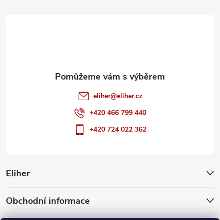
t
í
eliher
@
eliher.cz
+420 466 799 440
+420 724 022 362
Eliher
Obchodní informace