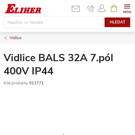
Přejít
NÁKUPNÍ
KOŠÍK
na
obsah
HLEDAT
Vidlice
Vidlice BALS 32A 7.pól
400V IP44
Kód produktu:
011771