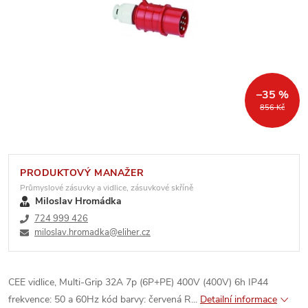
–35 %
856 Kč
PRODUKTOVÝ MANAŽER
Průmyslové zásuvky a vidlice, zásuvkové skříně
Miloslav Hromádka
724 999 426
miloslav.hromadka@eliher.cz
CEE vidlice, Multi-Grip 32A 7p (6P+PE) 400V (400V) 6h IP44
frekvence: 50 a 60Hz kód barvy: červená R...
Detailní informace