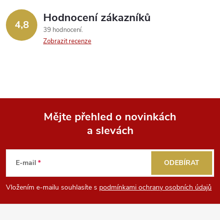
Hodnocení zákazníků
4,8
39 hodnocení
Zobrazit recenze
Mějte přehled o novinkách
a slevách
Z
á
E-mail
ODEBÍRAT
p
Vložením e-mailu souhlasíte s
podmínkami ochrany osobních údajů
a