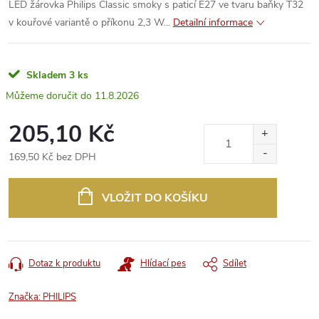
LED žárovka Philips Classic smoky s paticí E27 ve tvaru baňky T32
v kouřové variantě o příkonu 2,3 W...
Detailní informace
Skladem
3 ks
11.8.2026
205,10 Kč
169,50 Kč bez DPH
Měrná
cena:
VLOŽIT DO KOŠÍKU
Dotaz k produktu
Hlídací pes
Sdílet
Značka:
PHILIPS