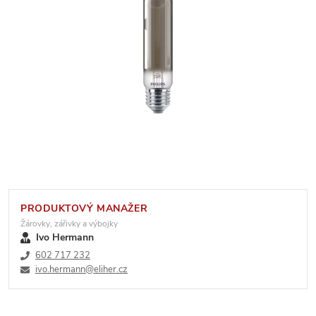
PRODUKTOVÝ MANAŽER
Žárovky, zářivky a výbojky
Ivo Hermann
602 717 232
ivo.hermann@eliher.cz