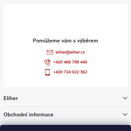
t
í
eliher
@
eliher.cz
+420 466 799 440
+420 724 022 362
Eliher
Obchodní informace