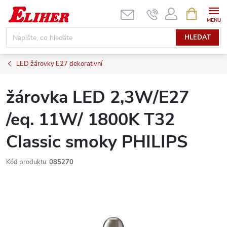
Přejít
NÁKUPNÍ
KOŠÍK
na
obsah
HLEDAT
LED žárovky E27 dekorativní
žárovka LED 2,3W/E27
/eq. 11W/ 1800K T32
Classic smoky PHILIPS
Kód produktu:
085270