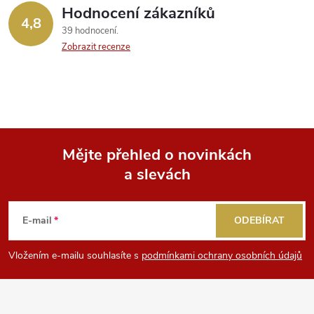
Hodnocení zákazníků
4,8
39 hodnocení
Zobrazit recenze
Mějte přehled o novinkách
a slevách
Z
á
E-mail
ODEBÍRAT
p
Vložením e-mailu souhlasíte s
podmínkami ochrany osobních údajů
a