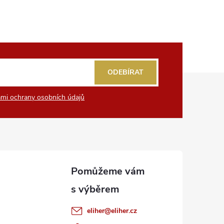
ODEBÍRAT
mi ochrany osobních údajů
eliher
@
eliher.cz