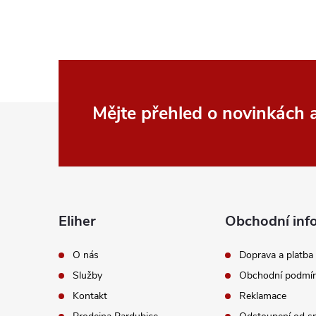
Z
Mějte přehled o novinkách
á
p
a
Eliher
Obchodní inf
t
O nás
Doprava a platba
Služby
Obchodní podmí
í
Kontakt
Reklamace