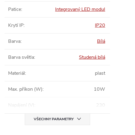
Patice
:
Integrovaný LED modul
Krytí IP
:
IP20
Barva
:
Bílá
Barva světla
:
Studená bílá
Materiál
:
plast
Max. příkon (W)
:
10W
Napájení (V)
:
230
VŠECHNY PARAMETRY