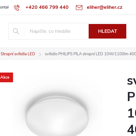
+420 466 799 440
eliher@eliher.cz
ontakt
Obchodní podmínky
Reklamační řád
Specialista na Bo
HLEDAT
Stropní svítidla LED
svítidlo PHILIPS PILA stropní LED 10W/1100lm 40
s
Akce
P
1
4