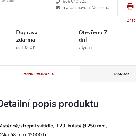
Svítidla
606 640 323
marcela.novotna@eliher.cz
Znač
Doprava
Otevřeno 7
zdarma
dní
od 1 000 Kč
v týdnu
POPIS PRODUKTU
DISKUZE
Detailní popis produktu
ástěnné/stropní svítidlo, IP20, kulaté Ø 250 mm,
ýška 68 mm, 15000 h.