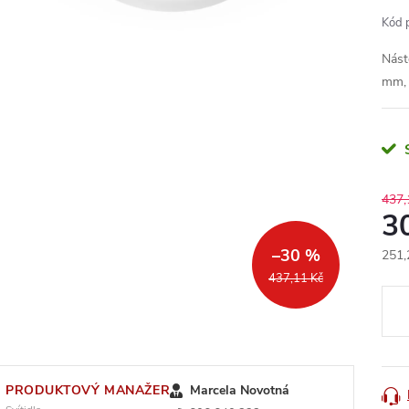
Kód 
Nást
mm, 
437,
3
–30 %
251,
Měr
437,11 Kč
cena
PRODUKTOVÝ MANAŽER
Marcela Novotná