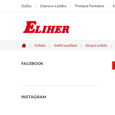
Přejít
Služby
Doprava a platba
Prodejna Pardubice
K
na
obsah
Svítidla
Vnitřní osvětlení
Stropní svítidla
Domů
P
FACEBOOK
o
s
INSTAGRAM
t