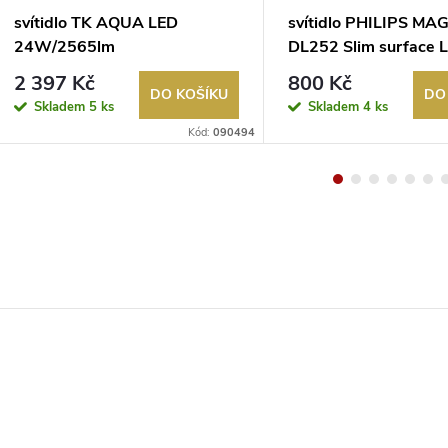
svítidlo TK AQUA LED
svítidlo PHILIPS M
24W/2565lm
DL252 Slim surface 
3000K/4000K/6500K IP54
12W/1350lm 4000K
2 397 Kč
800 Kč
černá
21x21cm bílá
DO KOŠÍKU
DO
Skladem
5 ks
Skladem
4 ks
Kód:
090494