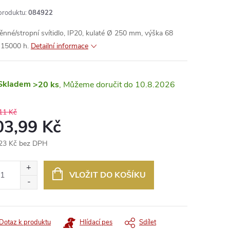
produktu:
084922
ěnné/stropní svítidlo, IP20, kulaté Ø 250 mm, výška 68
15000 h.
Detailní informace
Skladem
>20 ks
10.8.2026
11 Kč
03,99 Kč
23 Kč bez DPH
ná
:
VLOŽIT DO KOŠÍKU
Dotaz k produktu
Hlídací pes
Sdílet