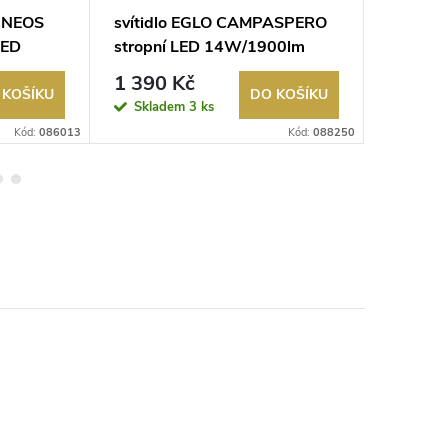
AGNEOS
svítidlo EGLO CAMPASPERO
svítidl
LED
stropní LED 14W/1900lm
stropn
2700-6500K s dálkovým
2700-6
1 390 Kč
2 192
ovladačem černá
 KOŠÍKU
DO KOŠÍKU
Skladem
3 ks
Sklad
Kód:
086013
Kód:
088250