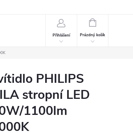
rdeaux
Kariéra
NÁKUPNÍ
KOŠÍK
Prázdný košík
Přihlášení
00K
vítidlo PHILIPS
ILA stropní LED
0W/1100lm
000K