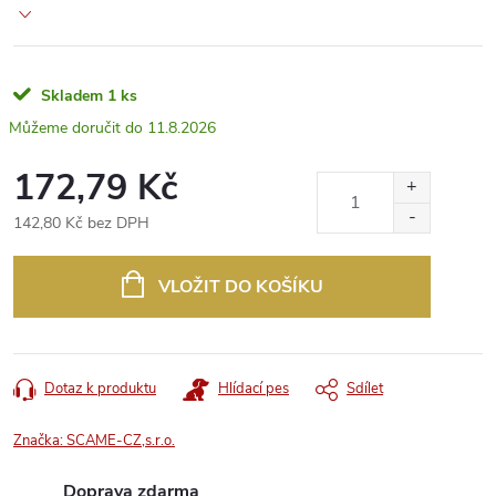
Skladem
1 ks
11.8.2026
172,79 Kč
142,80 Kč bez DPH
Měrná
cena:
VLOŽIT DO KOŠÍKU
Dotaz k produktu
Hlídací pes
Sdílet
Značka:
SCAME-CZ,s.r.o.
Doprava zdarma