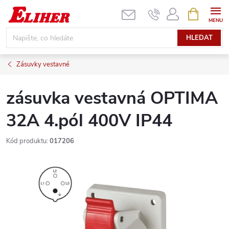
Přejít
NÁKUPNÍ
KOŠÍK
na
obsah
HLEDAT
Zásuvky vestavné
zásuvka vestavná OPTIMA
32A 4.pól 400V IP44
Kód produktu:
017206