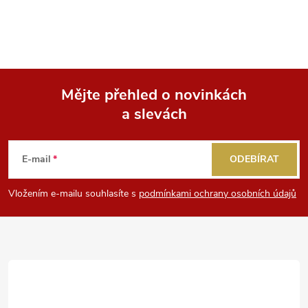
Mějte přehled o novinkách
a slevách
Z
á
E-mail
ODEBÍRAT
p
Vložením e-mailu souhlasíte s
podmínkami ochrany osobních údajů
a
t
í