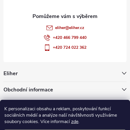
eliher
@
eliher.cz
+420 466 799 440
+420 724 022 362
Eliher
Obchodní informace
Partnerské weby
K personalizaci obsahu a reklam, poskytování funkcí
sociálních médií a analýze naší návštěvnosti využíváme
soubory cookies. Více informací
zde
.
Copyright 2026
Eliher
. Všechna práva vyhrazena.
Upravit nastavení