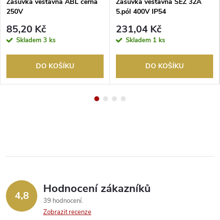
Zásuvka vestavná ABL černá
Zásuvka vestavná SEZ 32A
250V
5.pól 400V IP54
85,20 Kč
231,04 Kč
Skladem
3 ks
Skladem
1 ks
DO KOŠÍKU
DO KOŠÍKU
Hodnocení zákazníků
4,8
39 hodnocení
Zobrazit recenze