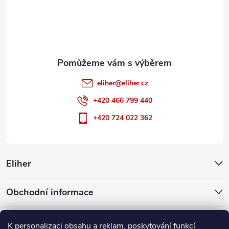
t
í
eliher
@
eliher.cz
+420 466 799 440
+420 724 022 362
Eliher
Obchodní informace
Partnerské weby
K personalizaci obsahu a reklam, poskytování funkcí