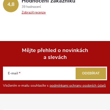
Hodnocení zákazníků
4,8
39 hodnocení
Zobrazit recenze
Mějte přehled o novinkách
a slevách
Z
á
E-mail
ODEBÍRAT
p
Vložením e-mailu souhlasíte s
podmínkami ochrany osobních údajů
a