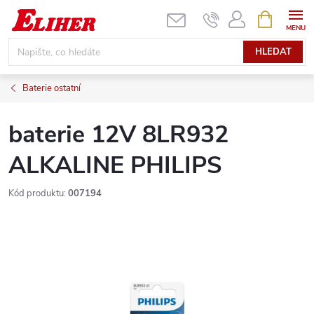
Přejít
NÁKUPNÍ
KOŠÍK
na
obsah
HLEDAT
Baterie ostatní
baterie 12V 8LR932
ALKALINE PHILIPS
Kód produktu:
007194