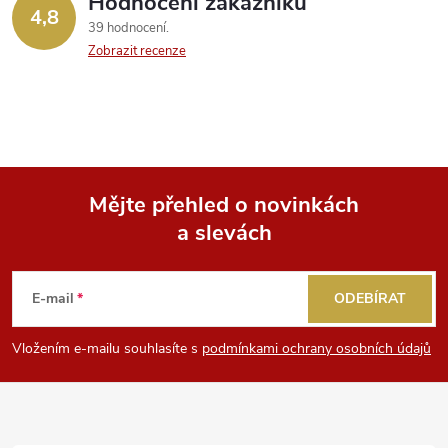
Hodnocení zákazníků
4,8
39 hodnocení
Zobrazit recenze
Mějte přehled o novinkách
a slevách
Z
á
E-mail
ODEBÍRAT
p
Vložením e-mailu souhlasíte s
podmínkami ochrany osobních údajů
a