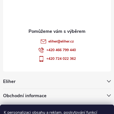
t
í
eliher
@
eliher.cz
+420 466 799 440
+420 724 022 362
Eliher
Obchodní informace
Partnerské weby
K personalizaci obsahu a reklam, poskytování funkcí