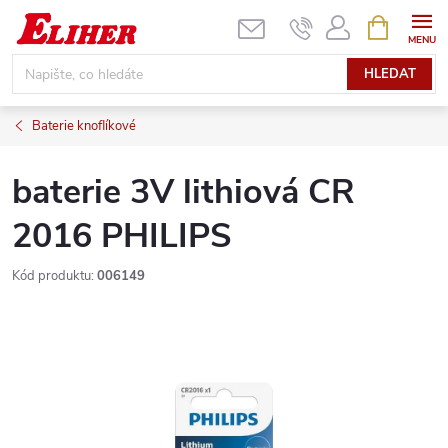
Přejít
NÁKUPNÍ
KOŠÍK
na
obsah
HLEDAT
Baterie knoflíkové
baterie 3V lithiová CR
2016 PHILIPS
Kód produktu:
006149