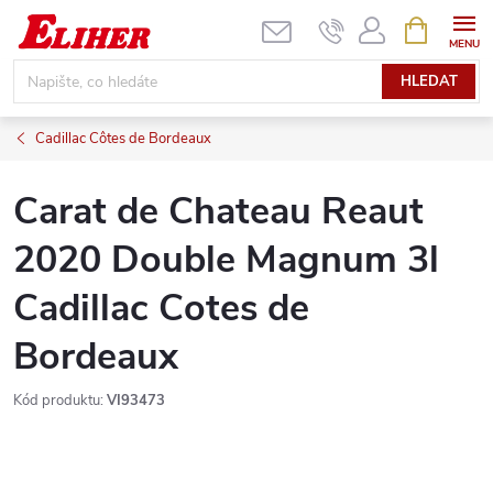
Přejít
NÁKUPNÍ
KOŠÍK
na
obsah
HLEDAT
Cadillac Côtes de Bordeaux
Carat de Chateau Reaut
2020 Double Magnum 3l
Cadillac Cotes de
Bordeaux
Kód produktu:
VI93473