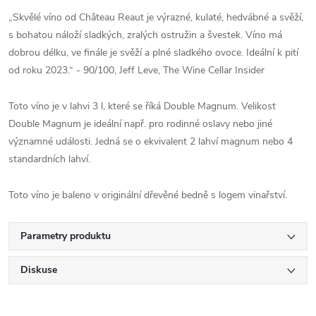
„Skvělé víno od Château Reaut je výrazné, kulaté, hedvábné a svěží,
s bohatou náloží sladkých, zralých ostružin a švestek. Víno má
dobrou délku, ve finále je svěží a plné sladkého ovoce. Ideální k pití
od roku 2023.“ - 90/100, Jeff Leve, The Wine Cellar Insider
Toto víno je v lahvi 3 l, které se říká Double Magnum. Velikost
Double Magnum je ideální např. pro rodinné oslavy nebo jiné
významné události. Jedná se o ekvivalent 2 lahví magnum nebo 4
standardních lahví.
Toto víno je baleno v originální dřevěné bedně s logem vinařství.
Parametry produktu
Diskuse