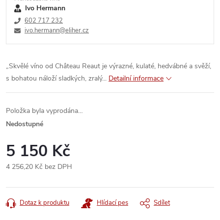
Ivo Hermann
602 717 232
ivo.hermann@eliher.cz
„Skvělé víno od Château Reaut je výrazné, kulaté, hedvábné a svěží,
s bohatou náloží sladkých, zralý...
Detailní informace
Položka byla vyprodána…
Nedostupné
5 150 Kč
4 256,20 Kč bez DPH
Měrná
cena:
Dotaz k produktu
Hlídací pes
Sdílet