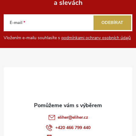
a slevách
Z
á
E-mail
ODEBÍRAT
p
Vložením e-mailu souhlasíte s
podmínkami ochrany osobních údajů
a
t
í
eliher
@
eliher.cz
+420 466 799 440