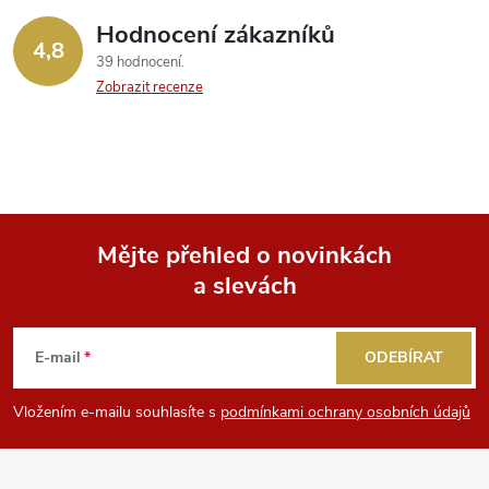
Hodnocení zákazníků
4,8
39 hodnocení
Zobrazit recenze
Mějte přehled o novinkách
a slevách
Z
á
E-mail
ODEBÍRAT
p
Vložením e-mailu souhlasíte s
podmínkami ochrany osobních údajů
a