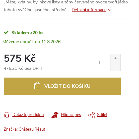
„Máta, květiny, bylinkové listy a tóny červeného ovoce tvoří jádro
tohoto svěžího, jasného, středně ...
Detailní informace
Skladem
>20 ks
11.8.2026
575 Kč
475,21 Kč bez DPH
Měrná
cena:
VLOŽIT DO KOŠÍKU
Dotaz k produktu
Hlídací pes
Sdílet
Značka:
Château Réaut