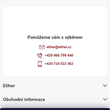
t
í
eliher
@
eliher.cz
+420 466 799 440
+420 724 022 362
Eliher
Obchodní informace