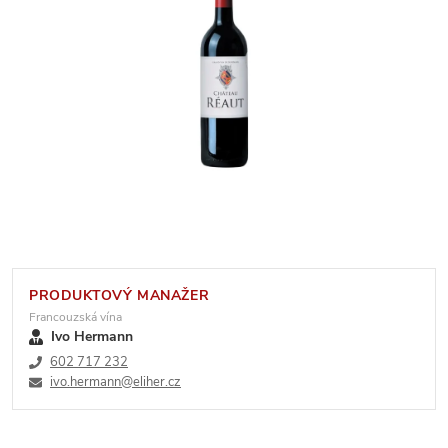
PRODUKTOVÝ MANAŽER
Francouzská vína
Ivo Hermann
602 717 232
ivo.hermann@eliher.cz