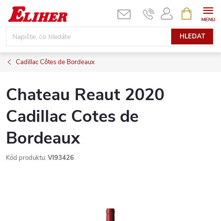
Přejít
NÁKUPNÍ
KOŠÍK
na
obsah
HLEDAT
Cadillac Côtes de Bordeaux
Chateau Reaut 2020
Cadillac Cotes de
Bordeaux
Kód produktu:
VI93426