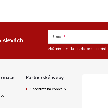
E-mail
a slevách
Vložením e-mailu souhlasíte s
podmínka
ormace
Partnerské weby
Specialista na Bordeaux
nky