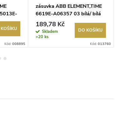
IME
zásuvka ABB ELEMENT,TIME
kryt A
á 5013E-
6619E-A06357 03 bílá/ bílá
zaslepov
A00001
189,78 Kč
72,50
 KOŠÍKU
DO KOŠÍKU
Skladem
Sklad
>20 ks
Kód:
008895
Kód:
013760