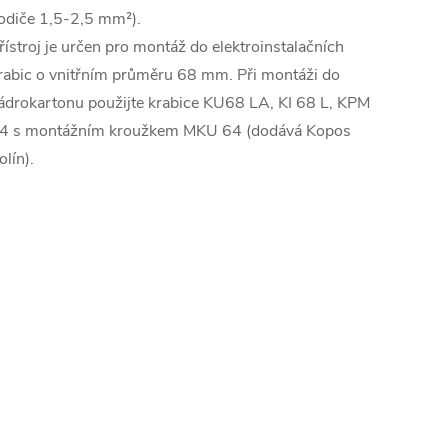
odiče 1,5-2,5 mm²).
řístroj je určen pro montáž do elektroinstalačních
rabic o vnitřním průměru 68 mm. Při montáži do
ádrokartonu použijte krabice KU68 LA, KI 68 L, KPM
4 s montážním kroužkem MKU 64 (dodává Kopos
olín).