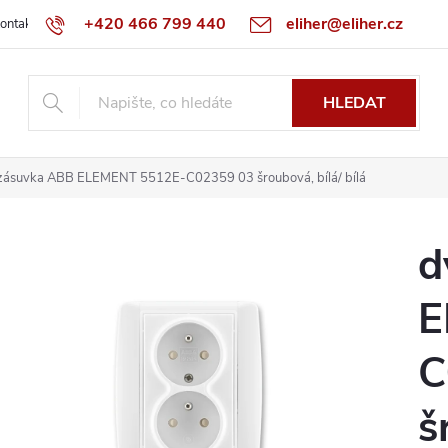
+420 466 799 440
eliher@eliher.cz
ontakt
Obchodní podmínky
Reklamační řád
Specialista na Bo
HLEDAT
zásuvka ABB ELEMENT 5512E-C02359 03 šroubová, bílá/ bílá
d
E
C
š