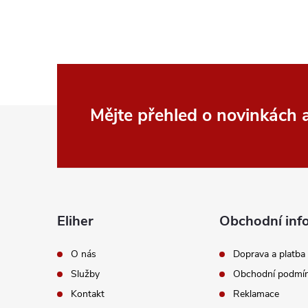
Z
Mějte přehled o novinkách
á
p
a
Eliher
Obchodní inf
t
O nás
Doprava a platba
Služby
Obchodní podmí
í
Kontakt
Reklamace