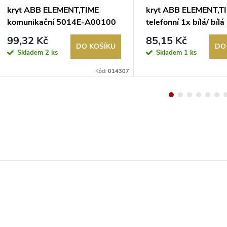
kryt ABB ELEMENT,TIME
kryt ABB ELEMENT,T
komunikační 5014E-A00100
telefonní 1x bílá/ bíl
01
A00213 03
99,32 Kč
85,15 Kč
DO KOŠÍKU
DO
Skladem
2 ks
Skladem
1 ks
Kód:
014307