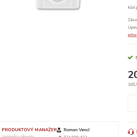
Kód 
Zásu
Upev
info
2
165,
Měr
cena
PRODUKTOVÝ MANAŽER
Roman Vencl
Vypínače a zásuvky