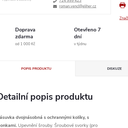
724 999 423
roman.vencl@eliher.cz
Znač
Doprava
Otevřeno 7
zdarma
dní
od 1 000 Kč
v týdnu
POPIS PRODUKTU
DISKUZE
Detailní popis produktu
ásuvka dvojnásobná s ochrannými kolíky, s
lonkami.
Upevnění šrouby. Šroubové svorky (pro