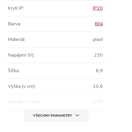
Krytí IP
:
IP20
Barva
:
Bílá
Materiál
:
plast
Napájení (V)
:
230
Šířka
:
8,9
Výška (v cm)
:
10,6
Hloubka (v cm)
:
3,65
VŠECHNY PARAMETRY