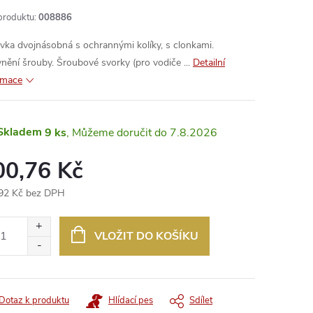
produktu:
008886
vka dvojnásobná s ochrannými kolíky, s clonkami.
nění šrouby. Šroubové svorky (pro vodiče ...
Detailní
rmace
Skladem
9 ks
7.8.2026
00,76 Kč
92 Kč bez DPH
ná
:
VLOŽIT DO KOŠÍKU
Dotaz k produktu
Hlídací pes
Sdílet