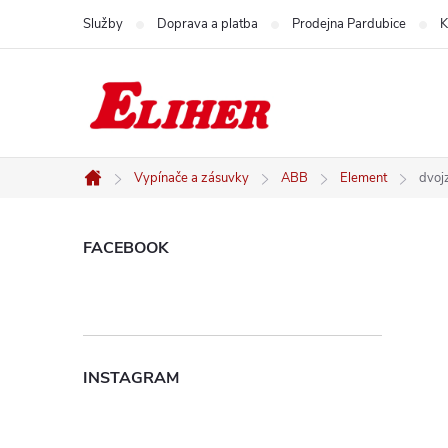
Přejít
Služby
Doprava a platba
Prodejna Pardubice
K
na
obsah
Vypínače a zásuvky
ABB
Element
dvoj
Domů
P
FACEBOOK
o
s
INSTAGRAM
t