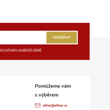
ODEBÍRAT
mi ochrany osobních údajů
eliher
@
eliher.cz