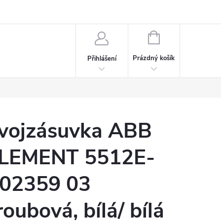
rdeaux
Kariéra
NÁKUPNÍ
KOŠÍK
Prázdný košík
Přihlášení
vojzásuvka ABB
LEMENT 5512E-
02359 03
roubová, bílá/ bílá