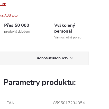
Tisk
ka:
ABB s.r.o.
Přes 50 000
Vyškolený
personál
produktů skladem
Vám ochotně poradí
PODOBNÉ PRODUKTY
Parametry produktu:
EAN
:
8595017234354