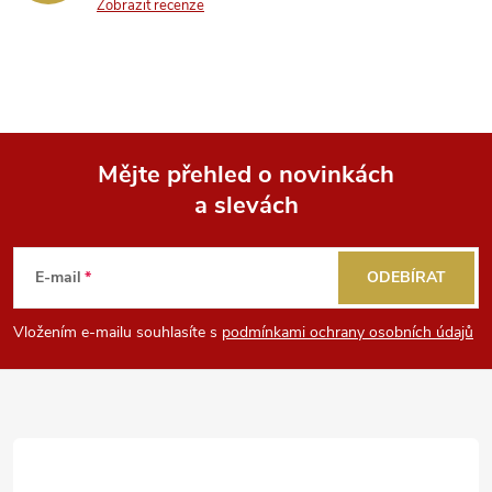
Zobrazit recenze
Mějte přehled o novinkách
a slevách
Z
á
E-mail
ODEBÍRAT
p
Vložením e-mailu souhlasíte s
podmínkami ochrany osobních údajů
a
t