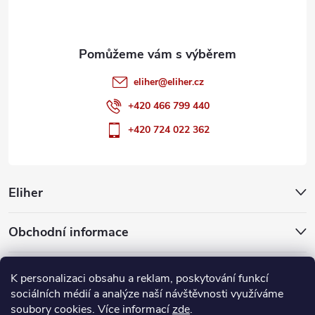
í
eliher
@
eliher.cz
+420 466 799 440
+420 724 022 362
Eliher
Obchodní informace
Partnerské weby
K personalizaci obsahu a reklam, poskytování funkcí
sociálních médií a analýze naší návštěvnosti využíváme
soubory cookies. Více informací
zde
.