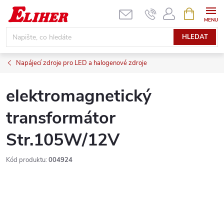
Přejít
NÁKUPNÍ
KOŠÍK
na
obsah
HLEDAT
Napájecí zdroje pro LED a halogenové zdroje
elektromagnetický
transformátor
Str.105W/12V
Kód produktu:
004924