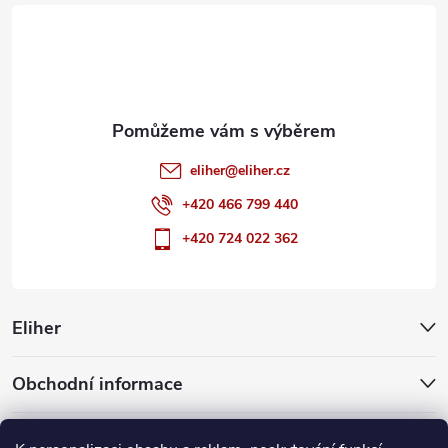
t
í
eliher
@
eliher.cz
+420 466 799 440
+420 724 022 362
Eliher
Obchodní informace
Partnerské weby