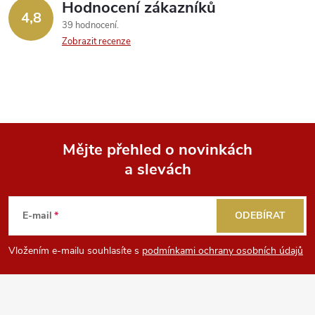
Hodnocení zákazníků
4,8
39 hodnocení
Zobrazit recenze
Mějte přehled o novinkách
a slevách
Z
á
E-mail
ODEBÍRAT
p
Vložením e-mailu souhlasíte s
podmínkami ochrany osobních údajů
a