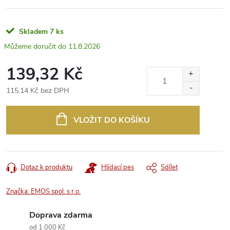
Skladem
7 ks
11.8.2026
139,32 Kč
115,14 Kč bez DPH
Měrná
cena:
VLOŽIT DO KOŠÍKU
Dotaz k produktu
Hlídací pes
Sdílet
Značka:
EMOS spol. s r.o.
Doprava zdarma
od 1 000 Kč