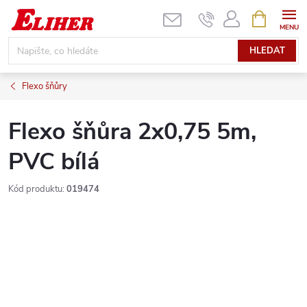
Přejít
NÁKUPNÍ
KOŠÍK
na
obsah
HLEDAT
Flexo šňůry
Flexo šňůra 2x0,75 5m,
PVC bílá
Kód produktu:
019474