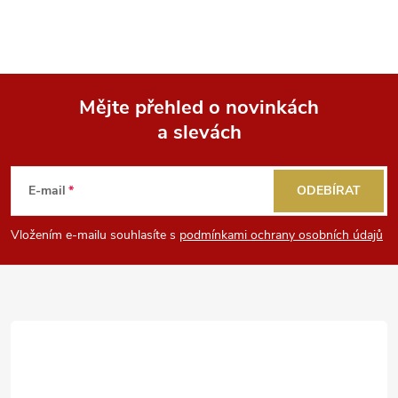
Mějte přehled o novinkách
a slevách
Z
á
E-mail
ODEBÍRAT
p
Vložením e-mailu souhlasíte s
podmínkami ochrany osobních údajů
a
t
í