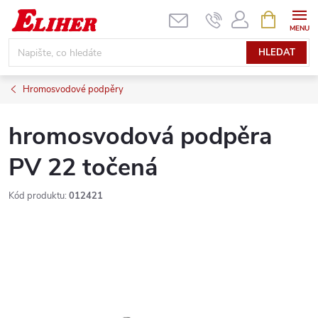
Přejít
NÁKUPNÍ
KOŠÍK
na
obsah
HLEDAT
Hromosvodové podpěry
hromosvodová podpěra
PV 22 točená
Kód produktu:
012421