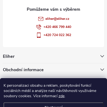
eliher
@
eliher.cz
+420 466 799 440
+420 724 022 362
Eliher
Obchodní informace
Partnerské weby
K personalizaci obsahu a reklam, poskytování funkcí
sociálních médií a analýze naší návštěvnosti využíváme
soubory cookies. Více informací
zde
.
Copyright 2026
Eliher
. Všechna práva vyhrazena.
Upravit nastavení
cookies